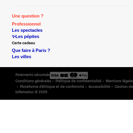
Une question ?
Professionnel
Les spectacles
✨Les pépites
Carte cadeau
Que faire à Paris ?
Les villes
Paiements sécurisés
Conditions générales
Politique de confidentialité
Mentions légale
Plateforme d'éthique et de conformité
Accessibilité
Gestion de
billetreduc ©
2026