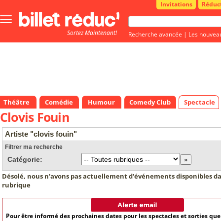
Invitations
Réduc
Bouton
menu
Sortez Maintenant!
principale
Recherche avancée
|
Les nouvea
Théâtre
Comédie
Humour
Comedy Club
Spectacle
Clovis Fouin
Artiste "clovis fouin"
Filtrer ma recherche
Catégorie:
Désolé, nous n'avons pas actuellement d'événements disponibles da
rubrique
Pour être informé des prochaines dates pour les spectacles et sorties qu