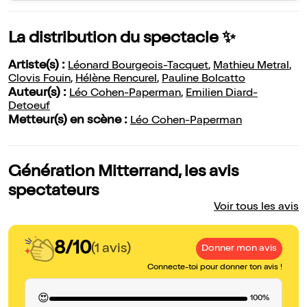
La distribution du spectacle ✨
Artiste(s) :
Léonard Bourgeois-Tacquet
,
Mathieu Metral
,
Clovis Fouin
,
Hélène Rencurel
,
Pauline Bolcatto
Auteur(s) :
Léo Cohen-Paperman
,
Emilien Diard-
Detoeuf
Metteur(s) en scène :
Léo Cohen-Paperman
Génération Mitterrand, les avis
spectateurs
Voir tous les avis
8/10
(1 avis)
Donner mon avis
Connecte-toi pour donner ton avis !
😍
100%