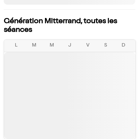
Génération Mitterrand, toutes les
séances
L
M
M
J
V
S
D