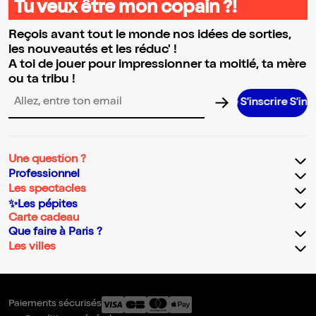
Tu veux être mon copain ?!
Reçois avant tout le monde nos idées de sorties,
les nouveautés et les réduc' !
A toi de jouer pour impressionner ta moitié, ta mère
ou ta tribu !
S’inscrire S’inscrire S’ins
Adresse email pour la newsletter
Une question ?
Professionnel
Les spectacles
✨Les pépites
Carte cadeau
Que faire à Paris ?
Les villes
Paiements sécurisés