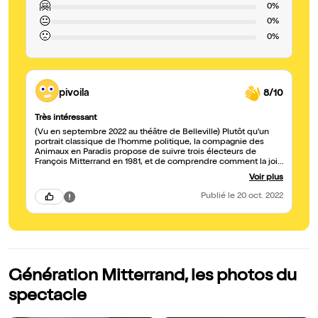
🤗
0%
😐
0%
🙁
0%
pivoila
8/10
Très intéressant
(Vu en septembre 2022 au théâtre de Belleville) Plutôt qu'un
portrait classique de l'homme politique, la compagnie des
Animaux en Paradis propose de suivre trois électeurs de
François Mitterrand en 1981, et de comprendre comment la joie
de l'élection a fait place à la désillusion. C'est à travers leur
Voir plus
regard qu'est représenté l'ancien Président, avec l'évocation de
quelques évènements marquants dans une mise en scène
Publié
le 20 oct. 2022
rythmée. L'ensemble est très intéressant à suivre.
Génération Mitterrand, les photos du
spectacle