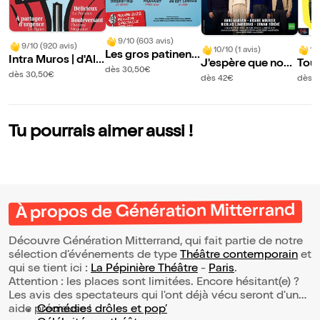
9/10 (603 avis)
9/10 (920 avis)
10/10 (1 avis)
10
Les gros patinent
Intra Muros | d'Ale
J'espère que nos
Tout
bien
dès 30,50€
xis Michalik
dès 30,50€
enfants iront mieu
l
dès 42€
dès 3
x que nous
Tu pourrais aimer aussi !
À propos de Génération Mitterrand
Découvre Génération Mitterrand, qui fait partie de notre
sélection d’événements de type
Théâtre contemporain
et
qui se tient ici :
La Pépinière Théâtre
-
Paris
.
Attention : les places sont limitées. Encore hésitant(e) ?
Les avis des spectateurs qui l'ont déjà vécu seront d'une
aide précieuse !
Comédies drôles et pop’