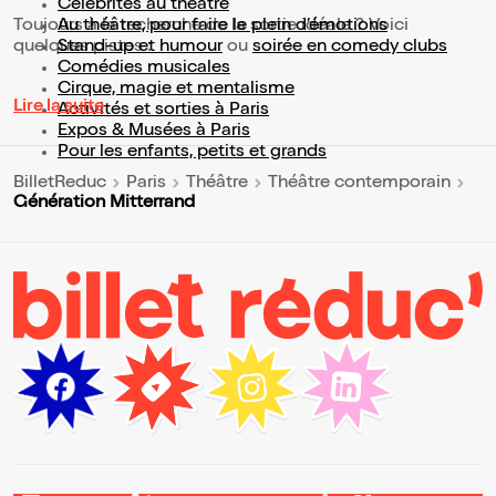
Célébrités au théâtre
Toujours à la recherche de la sortie idéale ? Voici
Au théâtre, pour faire le plein d’émotions
quelques pistes :
Stand-up et humour
ou
soirée en comedy clubs
Comédies musicales
Cirque, magie et mentalisme
Lire la suite
Activités et sorties à Paris
Expos & Musées à Paris
Pour les enfants, petits et grands
BilletReduc
Paris
Théâtre
Théâtre contemporain
Génération Mitterrand