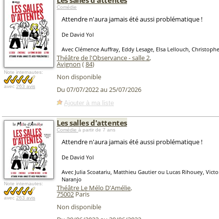
Les salles d'attentes
Comédie
Attendre n'aura jamais été aussi problématique !
De David Yol
Avec Clémence Auffray, Eddy Lesage, Elsa Lellouch, Christop
Théâtre de l'Observance - salle 2
,
Avignon
(
84
)
Note internautes:
Non disponible
avec
263 avis
Du 07/07/2022 au 25/07/2026
Ajouter à ma liste
Les salles d'attentes
Comédie
à partir de 7 ans
Attendre n'aura jamais été aussi problématique !
De David Yol
Avec Julia Scoatariu, Matthieu Gautier ou Lucas Rihouey, Victo
Naranjo
Note internautes:
Théâtre Le Mélo D'Amélie
,
75002
Paris
avec
263 avis
Non disponible