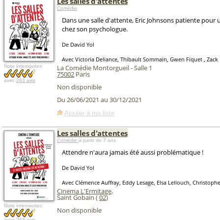
Les salles d'attentes
Comédie
Dans une salle d'attente, Eric Johnsons patiente pour 
chez son psychologue.
De David Yol
Avec Victoria Deliance, Thibault Sommain, Gwen Fiquet , Zack
Note internautes:
La Comédie Montorgueil - Salle 1
75002
Paris
avec
263 avis
Non disponible
Du 26/06/2021 au 30/12/2021
Ajouter à ma liste
Les salles d'attentes
Comédie
à partir de 7 ans
Attendre n'aura jamais été aussi problématique !
De David Yol
Avec Clémence Auffray, Eddy Lesage, Elsa Lellouch, Christop
Cinema L'Ermitage
,
Saint Gobain (
02
)
Note internautes:
Non disponible
avec
263 avis