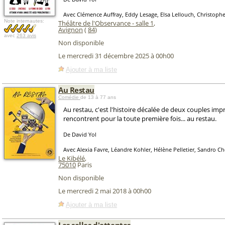
Avec Clémence Auffray, Eddy Lesage, Elsa Lellouch, Christop
Note internautes:
Théâtre de l'Observance - salle 1
,
Avignon
(
84
)
avec
263 avis
Non disponible
Le mercredi 31 décembre 2025 à 00h00
Ajouter à ma liste
Au Restau
Comédie
de 13 à 77 ans
Au restau, c'est l'histoire décalée de deux couples imp
rencontrent pour la toute première fois... au restau.
De David Yol
Avec Alexia Favre, Léandre Kohler, Hélène Pelletier, Sandro Ch
Le Kibélé
,
75010
Paris
Non disponible
Le mercredi 2 mai 2018 à 00h00
Ajouter à ma liste