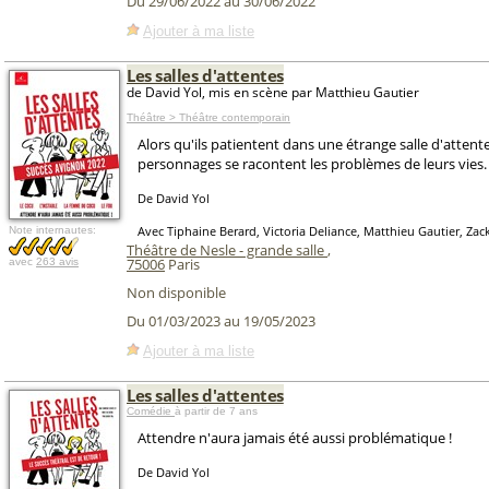
Du 29/06/2022 au 30/06/2022
Ajouter à ma liste
Les salles d'attentes
de David Yol, mis en scène par Matthieu Gautier
Théâtre > Théâtre contemporain
Alors qu'ils patientent dans une étrange salle d'attent
personnages se racontent les problèmes de leurs vies.
De David Yol
Avec Tiphaine Berard, Victoria Deliance, Matthieu Gautier, Zac
Note internautes:
Théâtre de Nesle - grande salle
,
75006
Paris
avec
263 avis
Non disponible
Du 01/03/2023 au 19/05/2023
Ajouter à ma liste
Les salles d'attentes
Comédie
à partir de 7 ans
Attendre n'aura jamais été aussi problématique !
De David Yol