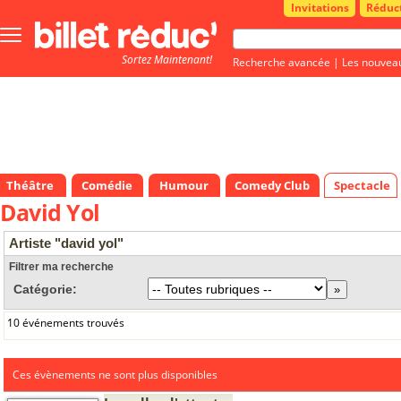
Invitations
Réduc
Bouton
menu
Sortez Maintenant!
principale
Recherche avancée
|
Les nouvea
Théâtre
Comédie
Humour
Comedy Club
Spectacle
David Yol
Artiste "david yol"
Filtrer ma recherche
Catégorie:
10 événements trouvés
Ces évènements ne sont plus disponibles