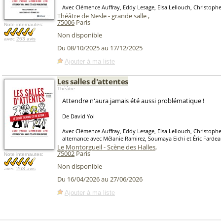
Avec Clémence Auffray, Eddy Lesage, Elsa Lellouch, Christop
Théâtre de Nesle - grande salle
,
75006
Paris
Note internautes:
Non disponible
avec
263 avis
Du 08/10/2025 au 17/12/2025
Ajouter à ma liste
Les salles d'attentes
Théâtre
Attendre n'aura jamais été aussi problématique !
De David Yol
Avec Clémence Auffray, Eddy Lesage, Elsa Lellouch, Christop
alternance avec Mélanie Ramirez, Soumaya Eichi et Éric Farde
Le Montorgueil - Scène des Halles
,
75002
Paris
Note internautes:
Non disponible
avec
263 avis
Du 16/04/2026 au 27/06/2026
Ajouter à ma liste