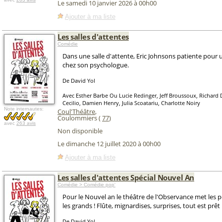
Le samedi 10 janvier 2026 à 00h00
Ajouter à ma liste
Les salles d'attentes
Comédie
Dans une salle d'attente, Eric Johnsons patiente pour 
chez son psychologue.
De David Yol
Avec Esther Barbe Ou Lucie Redinger, Jeff Broussoux, Richard D
Cecilio, Damien Henry, Julia Scoatariu, Charlotte Noiry
Note internautes:
Coul'Théâtre
,
Coulommiers (
77
)
avec
263 avis
Non disponible
Le dimanche 12 juillet 2020 à 00h00
Ajouter à ma liste
Les salles d'attentes Spécial Nouvel An
Comédie > Comédie pop'
Pour le Nouvel an le théâtre de l'Observance met les p
les grands ! Flûte, mignardises, surprises, tout est prêt 
De David Yol