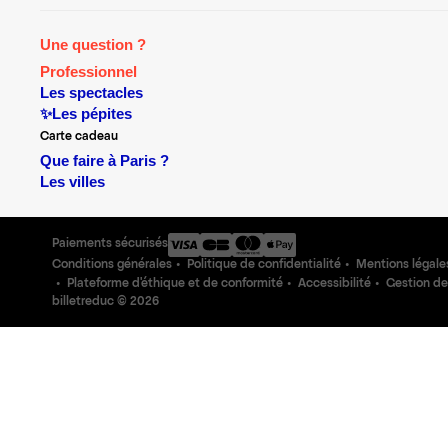
Une question ?
Professionnel
Les spectacles
✨Les pépites
Carte cadeau
Que faire à Paris ?
Les villes
Paiements sécurisés
Conditions générales
Politique de confidentialité
Mentions légale
Plateforme d'éthique et de conformité
Accessibilité
Gestion de
billetreduc ©
2026