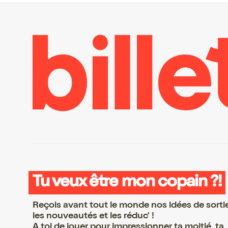
Tu veux être mon copain ?!
Reçois avant tout le monde nos idées de sorti
les nouveautés et les réduc' !
A toi de jouer pour impressionner ta moitié, ta