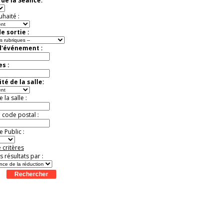
de la Séance:
exceptionnelle.
Jusqu'à -26%
uhaité :
e sortie :
d'événement :
es :
té de la salle:
la salle :
u code postal :
 Public :
 critères
es résultats par :