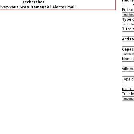
Heure 
recherchez
rivez-vous Gratuitement à l'Alerte Email.
Prix so
Type d
Titre 
Artist
Capaci
Nom de 
Ville o
Type de
plus de
Trier l