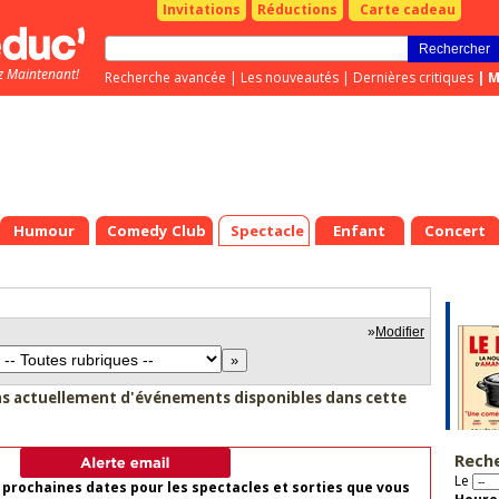
Invitations
Réductions
Carte cadeau
z Maintenant!
Recherche avancée
|
Les nouveautés
|
Dernières critiques
|
M
Humour
Comedy Club
Spectacle
Enfant
Concert
»
Modifier
as actuellement d'événements disponibles dans cette
Rech
Le
 prochaines dates pour les spectacles et sorties que vous