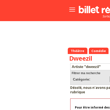
Bouton
menu
Sorte
principale
Théâtre
Comédie
Dweezil
Artiste "dweezil"
Filtrer ma recherche
Catégorie:
Désolé, nous n'avons p
rubrique
Pour être informé des