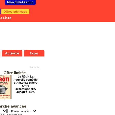
Mon BilletReduc
Offres privilèges
a Liste
Activité
Expo
Offre limitée
Le Rôti - La
nouvelle comédie
d'Amanda Sthers
Offre
exceptionnelle.
Jusqu'à -50%
erche avancée
La Cité Interdite :
Six siècles de
mystères
Offre