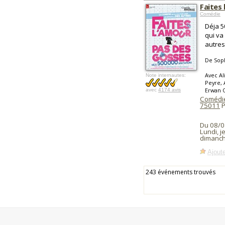
Faites
Comédie
Déja 5
qui va
autres
De Sop
Avec Al
Note internautes:
Peyre,
Erwan 
avec
4174 avis
Comédie
75011
P
Du 08/0
Lundi, j
dimanch
Ajoute
243 événements trouvés