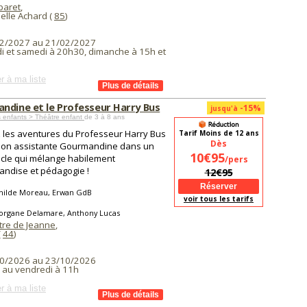
baret
,
elle Achard (
85
)
2/2027 au 21/02/2027
i et samedi à 20h30, dimanche à 15h et
r à ma liste
ndine et le Professeur Harry Bus
-15%
jusqu'à
 enfants > Théâtre enfant
de 3 à 8 ans
 les aventures du Professeur Harry Bus
Tarif Moins de 12 ans
Dès
son assistante Gourmandine dans un
10€95
cle qui mélange habilement
/pers
ndise et pédagogie !
12€95
hilde Moreau, Erwan GdB
voir tous les tarifs
organe Delamare, Anthony Lucas
tre de Jeanne
,
(
44
)
0/2026 au 23/10/2026
i au vendredi à 11h
r à ma liste