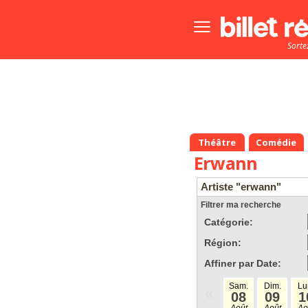
Bouton
menu
Sorte
principale
Théâtre
Comédie
Erwann
Artiste "erwann"
Filtrer ma recherche
Catégorie:
Région:
Affiner par Date:
Sam.
Dim.
Lu
«
08
09
1