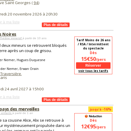
uve Saint Georges (
94
)
redi 20 novembre 2026 à 20h30
r à ma liste
s Noires
Théâtre immersif
à partir de 10 ans
Tarif Moins de 26 ans
/ RSA / Intermittent
 deux mineurs se retrouvent bloqués
du spectacle
erre après un coup de grisou.
Dès
15€50
/pers
er Nemer, Hugues Duquesne
ader Nemer, Erwan Orain
voir tous les tarifs
 Traversière
,
aris
di 24 avril 2027 à 15h00
r à ma liste
 pays des merveilles
-16%
jusqu'à
s enfants
à partir de 1 an
sa cousine Alice, Alix se retrouve à
Dès
ur mystérieusement propulsée dans un
12€95
/pers
où les animaux ont la parole !