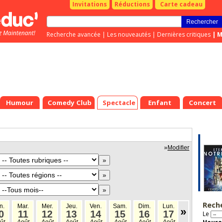
Invitations
Réductions
Carte cadeau
z Maintenant!
Recherche avancée
|
Les nouveautés
|
Dernières critiques
|
M
Humour
Comedy Club
Spectacle
Enfant
Concert
»
Modifier
Rech
n.
Mar.
Mer.
Jeu.
Ven.
Sam.
Dim.
Lun.
Mar.
Mer
»
0
11
12
13
14
15
16
17
18
1
Le