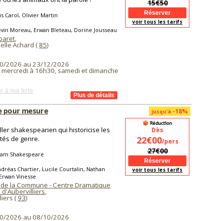
15€50
s Carol, Olivier Martin
voir tous les tarifs
vin Moreau, Erwan Bleteau, Dorine Jousseau
baret
,
elle Achard (
85
)
0/2026 au 23/12/2026
t mercredi à 16h30, samedi et dimanche
r à ma liste
 pour mesure
-18%
jusqu'à
iller shakespearien qui historicise les
Dès
ités de genre.
22€00
/pers
27€00
liam Shakespeare
dréas Chartier, Lucile Courtalin, Nathan
voir tous les tarifs
 Erwan Vinesse
 de la Commune - Centre Dramatique
 d'Aubervilliers
,
liers (
93
)
0/2026 au 08/10/2026