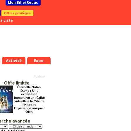
Mon BilletReduc
Offres privilèges
a Liste
Activité
Expo
Offre limitée
Éternelle Notre-
Dame : Une
expédition
immersive en réalité
virtuelle à la Cité de
l'Histoire
Expérience unique !
Offre
promotionnelle.
Jusqu'à -35%
erche avancée
.
Jeu.
Ven.
Sam.
Dim.
Lun.
Mar.
Mer.
Jeu.
Ven.
9
20
21
22
23
24
25
26
27
28
Grosse ambiance
Offre