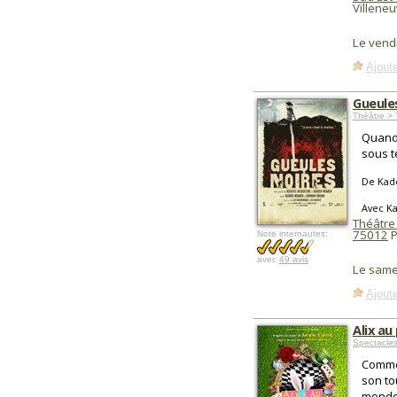
Villene
Le vend
Ajoute
Gueule
Théâtre > 
Quand
sous t
De Kad
Avec K
Théâtre
75012
P
Note internautes:
avec
49 avis
Le same
Ajoute
Alix au
Spectacle
Comme 
son to
monde 