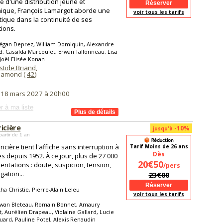
é d'une distribution jeune et
ique, François Lamargot aborde une
voir tous les tarifs
ique dans la continuité de ses
tions.
égan Deprez, William Domiquin, Alexandre
, Cassilda Marcoulet, Erwan Tallonneau, Lisa
 Joël-Elisée Konan
istide Briand
,
hamond (
42
)
i 18 mars 2027 à 20h00
r à ma liste
icière
-10%
jusqu'à
partir de 1 an
icière tient l'affiche sans interruption à
Tarif Moins de 26 ans
Dès
s depuis 1952. À ce jour, plus de 27 000
20€50
entations : doute, suspicion, tension,
/pers
gation...
23€00
ha Christie, Pierre-Alain Leleu
voir tous les tarifs
rwan Bleteau, Romain Bonnet, Amaury
, Aurélien Drapeau, Violaine Gallard, Lucie
ard, Pauline Potel, Alexis Renaudin