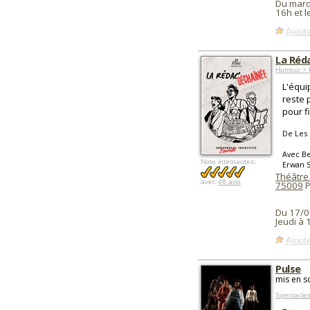
Du mard
16h et 
Ajoute
La Réd
Humour > I
L'équip
reste 
pour fi
De Les 
Avec Be
Note internautes:
Erwan S
Théâtre
avec
48 avis
75009
P
Du 17/0
Jeudi à
Ajoute
Pulse
mis en s
Spectacles