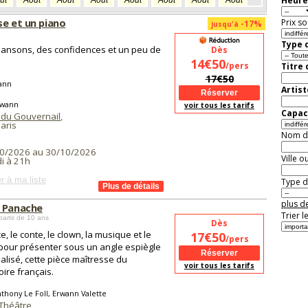
Heure
ût
Août
Août
Août
Août
Août
Août
Août
Août
Aoû
se et un piano
Prix so
-17%
jusqu'à
Type d
ansons, des confidences et un peu de
Dès
14€50
/pers
Titre
17€50
ann
Artist
rwann
voir tous les tarifs
Capaci
 du Gouvernail
,
aris
Nom de 
0/2026 au 30/10/2026
Ville o
i à 21h
r à ma liste
Type de
plus de
 Panache
Trier l
partir de 10 ans
Dès
e, le conte, le clown, la musique et le
17€50
/pers
pour présenter sous un angle espiègle
ualisé, cette pièce maîtresse du
voir tous les tarifs
oire français.
thony Le Foll, Erwann Valette
 Théâtre
,