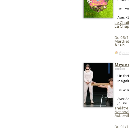
De Lewi
Avec Ké
Le Chat
La Chap
Du 03/1
Mardi e
à 16h
Ajoute
Mesure
Théâtre
Un thr
inégal
De Wil
Avec An
Jousni,
Théâtre
National
Aubervil
Du 01/1