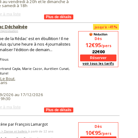
i au vendredi à 20h et le dimanche à
le samedi à 18h
r à ma liste
ac Déchaînée
-41%
jusqu'à
mprovisation
e de la Rédac' est en ébullition ! Il ne
Dès
plus qu'une heure à nos 4 journalistes
12€95
/pers
naliser l'édition de demain...
22€00
Flous
voir tous les tarifs
rtrand Cayla, Marie Cazor, Aurélien Cunat,
turel
 Le Bout
,
aris
9/2026 au 17/12/2026
 19h30
r à ma liste
cène par François Lamargot
Dès
10€95
 > Danse et ballets
à partir de 12 ans
/pers