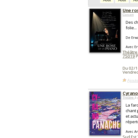
Août
Août
Ao
Une ro
Concert
Des ch
folie...
De Erw
Avec E
Théâtre
75019
P
Du 02/1
Vendred
Ajoute
Cyrano
Théâtre
à 
La farc
chant 
et act
répert
Avec An
Sud Est