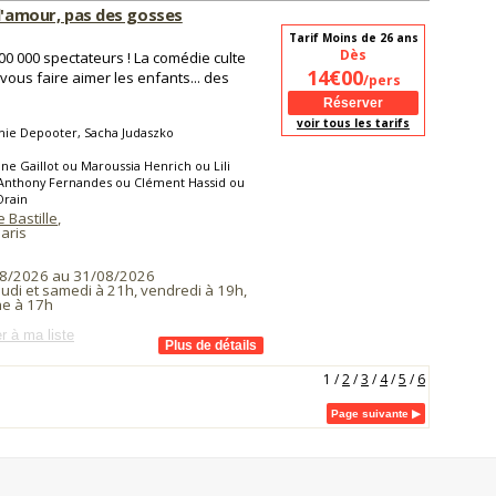
 l'amour, pas des gosses
Tarif Moins de 26 ans
Dès
00 000 spectateurs ! La comédie culte
14€00
 vous faire aimer les enfants... des
/pers
voir tous les tarifs
hie Depooter, Sacha Judaszko
ine Gaillot ou Maroussia Henrich ou Lili
 Anthony Fernandes ou Clément Hassid ou
Orain
 Bastille
,
aris
8/2026 au 31/08/2026
eudi et samedi à 21h, vendredi à 19h,
e à 17h
r à ma liste
1
/
2
/
3
/
4
/
5
/
6