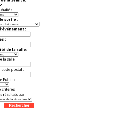
 de la Séance:
t
Août
Août
Août
Août
Août
Août
Août
Août
Août
exceptionnelle.
Jusqu'à -54%
uhaité :
e sortie :
 d'événement :
es :
té de la salle:
la salle :
u code postal :
 Public :
 critères
es résultats par :