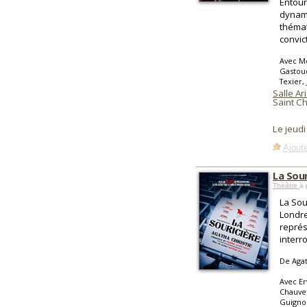
Entour
dynam
thémat
convic
Avec M
Gastoud
Texier,
Salle Ar
Saint C
Le jeud
Ajoute
La Sour
Théâtre
à 
La Sour
Londre
représ
interro
De Agat
Avec E
Chauvet
Guignou