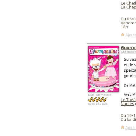
Le Chat
La Chap
Du 05/0
Vendred
18h
Ajoute
Gourma
Spectacles
Suivez
et de 
specta
gourma
De Mat
Avec M
Note internautes:
Le Théâ
Nantes
avec
151 avis
Du 19/1
Du lund
Ajoute