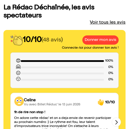
La Rédac Déchaînée, les avis
spectateurs
Voir tous les avis
10/10
(48 avis)
Donner mon avis
Connecte-toi pour donner ton avis !
😍
100%
🤗
0%
😐
0%
🙁
0%
Celine
10/10
Vu avec Billet Réduc'
le 13 juin 2026
1h de rire non stop !
Vi
On adore cette rédac’ et on a deja envie de revenir participer
Qu
au prochain numéro :) Le rythme est fou, leur talent
dé
d’improvisateurs.trice incroyable! On s’attache à leurs
in