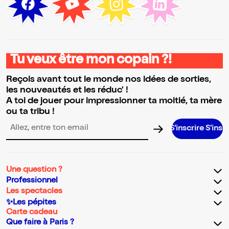
Tu veux être mon copain ?!
Reçois avant tout le monde nos idées de sorties,
les nouveautés et les réduc' !
A toi de jouer pour impressionner ta moitié, ta mère
ou ta tribu !
S’inscrire S’inscrire S’insc
Adresse email pour la newsletter
Une question ?
Professionnel
Les spectacles
✨Les pépites
Carte cadeau
Que faire à Paris ?