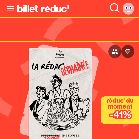
réduc' du
moment
-41%