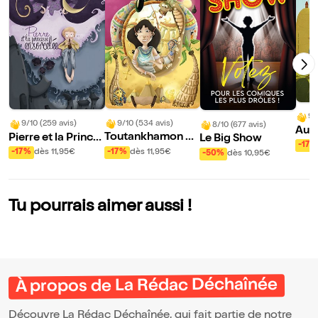
9/
9/10 (534 avis)
9/10 (259 avis)
8/10 (677 avis)
Au s
Toutankhamon et
Pierre et la Prince
Le Big Show
nce 
-17%
le scarabée d'or
sse ensorcelée
-17%
dès 11,95€
-17%
dès 11,95€
-50%
dès 10,95€
aru !
Tu pourrais aimer aussi !
À propos de La Rédac Déchaînée
Découvre La Rédac Déchaînée, qui fait partie de notre