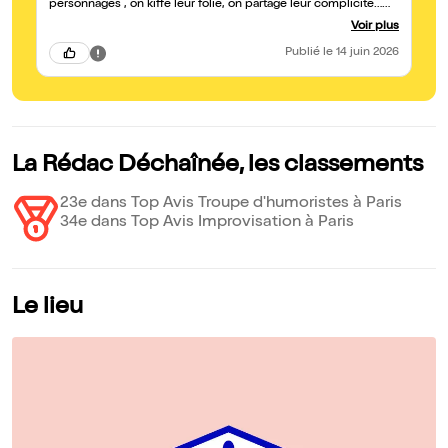
personnages , on kiffe leur folie, on partage leur complicité…
ma
Que du bonheur ce spectacle! Je recommande absolument !
Voir plus
Publié
le 14 juin 2026
La Rédac Déchaînée, les classements
23e dans Top Avis Troupe d'humoristes à Paris
34e dans Top Avis Improvisation à Paris
Le lieu