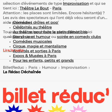
sélection d’événements de type
Improvisation
et qui se
tient ici :
Théâtre Le Bout
-
Paris
.
Attention : les places sont limitées. Encore hésitant(e) ?
Les avis des spectateurs qui l'ont déjà vécu seront d'une
aide précieuse !
Comédies drôles et pop’
Célébrités au théâtre
Toujours à la recherche de la sortie idéale ? Voici
Au théâtre, pour faire le plein d’émotions
quelques pistes :
Stand-up et humour
ou
soirée en comedy clubs
Comédies musicales
Cirque, magie et mentalisme
Lire la suite
Activités et sorties à Paris
Expos & Musées à Paris
Pour les enfants, petits et grands
BilletReduc
Paris
Humour
Improvisation
La Rédac Déchaînée