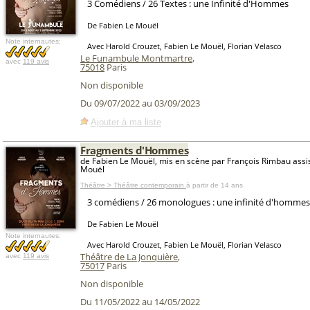
3 Comédiens / 26 Textes : une Infinité d'Hommes
De Fabien Le Mouël
Note internautes:
Avec Harold Crouzet, Fabien Le Mouël, Florian Velasco
Le Funambule Montmartre
,
avec
119 avis
75018
Paris
Non disponible
Du 09/07/2022 au 03/09/2023
Ajouter à ma liste
Fragments d'Hommes
de Fabien Le Mouël, mis en scène par François Rimbau assi
Mouël
Théâtre > Théâtre contemporain
à partir de 14 ans
3 comédiens / 26 monologues : une infinité d'hommes.
De Fabien Le Mouël
Note internautes:
Avec Harold Crouzet, Fabien Le Mouël, Florian Velasco
Théâtre de La Jonquière
,
avec
119 avis
75017
Paris
Non disponible
Du 11/05/2022 au 14/05/2022