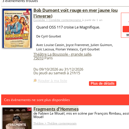
3 événements trouvés
Bob Dumont voit rouge en mer jaune (ou
l'inverse)
Comédie > Comédie contemporaine
à partir de 1 an
Quand OSS 117 croise Le Magnifique.
v
De Cyril Gourbet
Avec Louise Cassin, Joyce Franrenet, Julien Guimon,
Loïc Lacoua, Florian Velasco, Cyril Gourbet
Théâtre La Boussole - grande salle
,
75010
Paris
Du 09/10/2026 au 31/12/2026
Du jeudi au samedi à 21h15
Ajouter à ma liste
Ces évènements ne sont plus disponibles
Fragments d'Hommes
de Fabien Le Mouël, mis en scène par François Rimbau, assi
Mouël
Théâtre > Théâtre contemporain