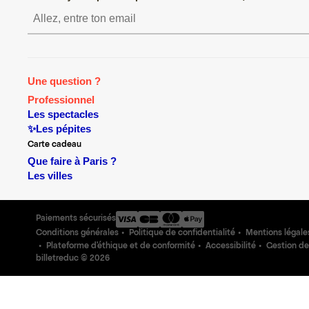
S’inscrire S’inscrire S’inscrire S’inscr
Une question ?
Professionnel
Les spectacles
✨Les pépites
Carte cadeau
Que faire à Paris ?
Les villes
Paiements sécurisés
Conditions générales
Politique de confidentialité
Mentions légale
Plateforme d'éthique et de conformité
Accessibilité
Gestion de
billetreduc ©
2026