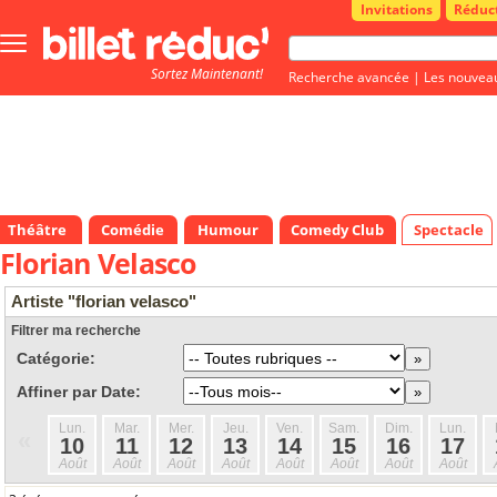
Invitations
Réduc
Bouton
menu
Sortez Maintenant!
principale
Recherche avancée
|
Les nouvea
Théâtre
Comédie
Humour
Comedy Club
Spectacle
Florian Velasco
Artiste "florian velasco"
Filtrer ma recherche
Catégorie:
Affiner par Date:
Lun.
Mar.
Mer.
Jeu.
Ven.
Sam.
Dim.
Lun.
«
10
11
12
13
14
15
16
17
Août
Août
Août
Août
Août
Août
Août
Août