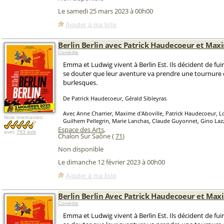
Le samedi 25 mars 2023 à 00h00
Ajouter à ma liste
Berlin Berlin avec Patrick Haudecoeur et Max
Comédie
Emma et Ludwig vivent à Berlin Est. Ils décident de fuir
se douter que leur aventure va prendre une tournure 
burlesques.
De Patrick Haudecoeur, Gérald Sibleyras
Avec Anne Charrier, Maxime d'Aboville, Patrick Haudecoeur, L
Note internautes:
Guilhem Pellegrin, Marie Lanchas, Claude Guyonnet, Gino Lazz
Espace des Arts
,
avec
783 avis
Chalon Sur Saône (
71
)
Non disponible
Le dimanche 12 février 2023 à 00h00
Ajouter à ma liste
Berlin Berlin Avec Patrick Haudecoeur et Max
Comédie
Emma et Ludwig vivent à Berlin Est. Ils décident de fuir