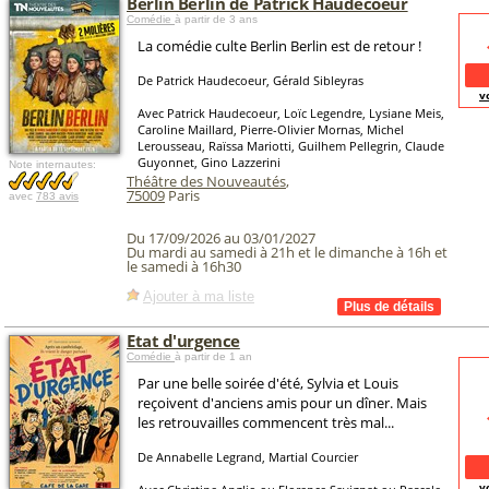
Berlin Berlin de Patrick Haudecoeur
Comédie
à partir de 3 ans
La comédie culte Berlin Berlin est de retour !
De Patrick Haudecoeur, Gérald Sibleyras
v
Avec Patrick Haudecoeur, Loïc Legendre, Lysiane Meis,
Caroline Maillard, Pierre-Olivier Mornas, Michel
Lerousseau, Raïssa Mariotti, Guilhem Pellegrin, Claude
Guyonnet, Gino Lazzerini
Note internautes:
Théâtre des Nouveautés
,
75009
Paris
avec
783 avis
Du 17/09/2026 au 03/01/2027
Du mardi au samedi à 21h et le dimanche à 16h et
le samedi à 16h30
Ajouter à ma liste
Etat d'urgence
Comédie
à partir de 1 an
Par une belle soirée d'été, Sylvia et Louis
reçoivent d'anciens amis pour un dîner. Mais
les retrouvailles commencent très mal...
De Annabelle Legrand, Martial Courcier
v