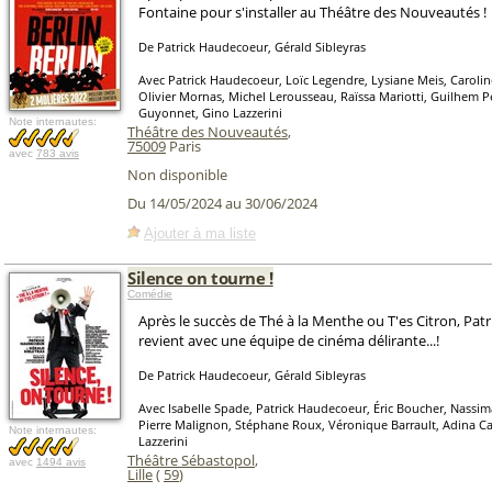
Fontaine pour s'installer au Théâtre des Nouveautés !
De Patrick Haudecoeur, Gérald Sibleyras
Avec Patrick Haudecoeur, Loïc Legendre, Lysiane Meis, Caroline
Olivier Mornas, Michel Lerousseau, Raïssa Mariotti, Guilhem P
Guyonnet, Gino Lazzerini
Note internautes:
Théâtre des Nouveautés
,
75009
Paris
avec
783 avis
Non disponible
Du 14/05/2024 au 30/06/2024
Ajouter à ma liste
Silence on tourne !
Comédie
Après le succès de Thé à la Menthe ou T'es Citron, Pa
revient avec une équipe de cinéma délirante...!
De Patrick Haudecoeur, Gérald Sibleyras
Avec Isabelle Spade, Patrick Haudecoeur, Éric Boucher, Nassim
Pierre Malignon, Stéphane Roux, Véronique Barrault, Adina Ca
Note internautes:
Lazzerini
Théâtre Sébastopol
,
avec
1494 avis
Lille
(
59
)