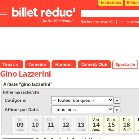
Invitations
Réduc
Bouton
menu
Sortez Maintenant!
principale
Recherche avancée
|
Les nouvea
Théâtre
Comédie
Humour
Comedy Club
Spectacle
Gino Lazzerini
Artiste "gino lazzerini"
Filtrer ma recherche
Catégorie:
Affiner par Date:
Dim.
Lun.
Mar.
Mer.
Jeu.
Ven.
Sam.
Dim.
«
09
10
11
12
13
14
15
16
Août
Août
Août
Août
Août
Août
Août
Août