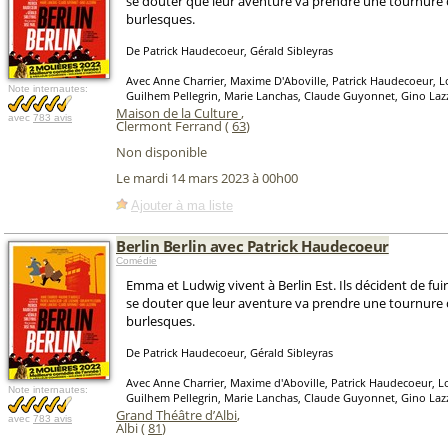
se douter que leur aventure va prendre une tournure 
burlesques.
De Patrick Haudecoeur, Gérald Sibleyras
Avec Anne Charrier, Maxime D'Aboville, Patrick Haudecoeur, L
Note internautes:
Guilhem Pellegrin, Marie Lanchas, Claude Guyonnet, Gino Lazz
Maison de la Culture
,
avec
783 avis
Clermont Ferrand (
63
)
Non disponible
Le mardi 14 mars 2023 à 00h00
Ajouter à ma liste
Berlin Berlin avec Patrick Haudecoeur
Comédie
Emma et Ludwig vivent à Berlin Est. Ils décident de fuir
se douter que leur aventure va prendre une tournure 
burlesques.
De Patrick Haudecoeur, Gérald Sibleyras
Avec Anne Charrier, Maxime d'Aboville, Patrick Haudecoeur, L
Note internautes:
Guilhem Pellegrin, Marie Lanchas, Claude Guyonnet, Gino Lazz
Grand Théâtre d’Albi
,
avec
783 avis
Albi (
81
)