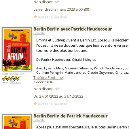
Non disponible
Le vendredi 3 mars 2023 à 00h00
Ajouter à ma liste
Berlin Berlin avec Patrick Haudecoeur
Comédie
Emma et Ludwig vivent à Berlin Est. Lorsqu'ils décident
l'ouest, ils ne se doutent pas que leur aventure va pr
tournure des plus burlesques.
De Patrick Haudecoeur, Gérald Sibleyras
Avec Lysiane Meis, Maxime d'Aboville, Patrick Haudecoeur, Lo
Guilhem Pellegrin, Marie Lanchas, Claude Guyonnet, Gino Lazz
Note internautes:
Théâtre Fontaine
,
75009
Paris
avec
783 avis
Non disponible
Du 27/01/2022 au 31/12/2022
Ajouter à ma liste
Berlin Berlin de Patrick Haudecoeur
Comédie
Après plus 350 000 spectateurs, le succès Berlin Berlin 