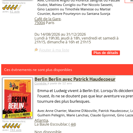
Avec Christine Anglio ou Florence Savignat ou Pascale
Note internautes:
Oudot, Mathieu Coniglio ou Pier Niccolo Sassetti,
Gino Lazzerini ou Timothée Manesse ou Martial
avec
41 avis
Courcier, Aurore Pourteyron ou Santana Susnja
Café de la Gare
,
75004
Paris
Du 14/08/2026 au 31/12/2026
Lundi à 19h30, jeudi à 18h, vendredi et samedi à
21h15, dimanche à 16h et 21h15
Ajouter à ma liste
Ces évènements ne sont plus disponibles
Berlin Berlin avec Patrick Haudecoeur
Comédie
à partir de 12 ans
Emma et Ludwig vivent à Berlin Est. Lorsqu'ils décident
l'ouest, ils ne se doutent pas que leur aventure va pr
tournure des plus burlesques.
Avec Anne Charrier, Maxime D'Aboville, Patrick Haudecoeur, L
Guilhem Pellegrin, Marie Lanchas, Claude Gyonnet, Gino Lazze
Atlantia
,
Note internautes:
La Baule Escoublac (
44
)
avec
783 avis
Non disponible