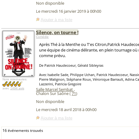
Non disponible
Le mercredi 16 janvier 2019 à 00h00
Ajouter à ma liste
Silence, on tourne !
Comédie
Après Thé à la Menthe ou T'es Citron,Patrick Haudecoe
une équipe de cinéma délirante, en plein tournage où 
comme prévu.
De Patrick Haudecoeur, Gérald Sibleyras
Avec Isabelle Sade, Philippe Uchan, Patrick Haudecoeur, Nass
Pierre Malignon, Stéphane Roux, Véronique Barrault, Adina Ca
Note internautes:
Lazzerini, Patricia Gregoire
avec
1494 avis
Salle Marcel Sembat
,
Chalon Sur Saône (
71
)
Non disponible
Le mercredi 18 avril 2018 à 00h00
Ajouter à ma liste
16 événements trouvés