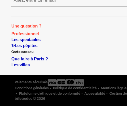
S’inscrire S’inscrire S’inscrire S’
Une question ?
Professionnel
Les spectacles
✨Les pépites
Carte cadeau
Que faire à Paris ?
Les villes
Paiements sécurisés
Conditions générales
Politique de confidentialité
Mentions légale
Plateforme d'éthique et de conformité
Accessibilité
Gestion de
billetreduc ©
2026