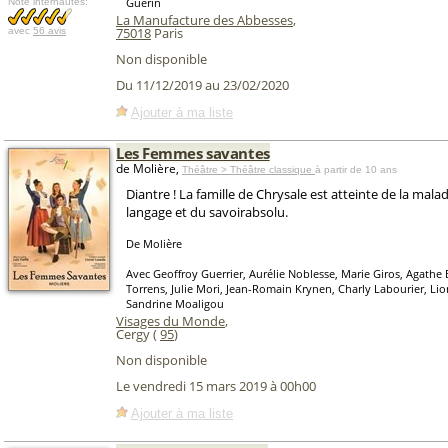
Guérin
Note internautes:
La Manufacture des Abbesses
,
75018
Paris
avec
56 avis
Non disponible
Du 11/12/2019 au 23/02/2020
Ajouter à ma liste
Les Femmes savantes
de Molière,
Théâtre > Théâtre classique
à partir de 10 ans
Diantre ! La famille de Chrysale est atteinte de la mala
langage et du savoirabsolu.
De Molière
Avec Geoffroy Guerrier, Aurélie Noblesse, Marie Giros, Agathe 
Torrens, Julie Mori, Jean-Romain Krynen, Charly Labourier, Lio
Sandrine Moaligou
Visages du Monde
,
Cergy (
95
)
Non disponible
Le vendredi 15 mars 2019 à 00h00
Ajouter à ma liste