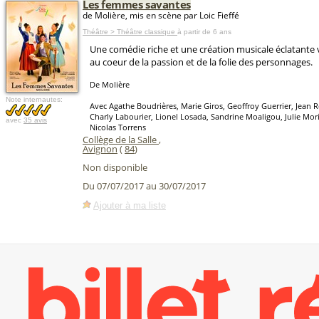
Les femmes savantes
de Molière, mis en scène par Loic Fieffé
Théâtre > Théâtre classique
à partir de 6 ans
Une comédie riche et une création musicale éclatante
au coeur de la passion et de la folie des personnages.
De Molière
Note internautes:
Avec Agathe Boudrières, Marie Giros, Geoffroy Guerrier, Jean
Charly Labourier, Lionel Losada, Sandrine Moaligou, Julie Mori
avec
35 avis
Nicolas Torrens
Collège de la Salle
,
Avignon
(
84
)
Non disponible
Du 07/07/2017 au 30/07/2017
Ajouter à ma liste