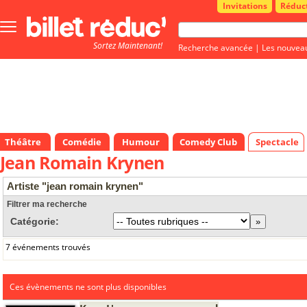
Invitations
Réduc
Bouton
menu
Sortez Maintenant!
principale
Recherche avancée
|
Les nouvea
Théâtre
Comédie
Humour
Comedy Club
Spectacle
Jean Romain Krynen
Artiste "jean romain krynen"
Filtrer ma recherche
Catégorie:
7 événements trouvés
Ces évènements ne sont plus disponibles