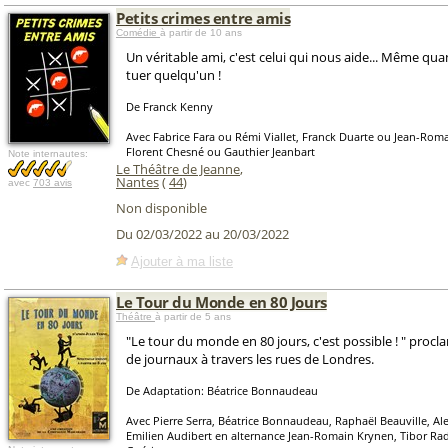
Petits crimes entre amis
Comédie
à partir de 10 ans
Un véritable ami, c'est celui qui nous aide... Même qu
tuer quelqu'un !
De Franck Kenny
Avec Fabrice Fara ou Rémi Viallet, Franck Duarte ou Jean-Rom
Florent Chesné ou Gauthier Jeanbart
Note internautes:
Le Théâtre de Jeanne
,
Nantes
(
44
)
avec
703 avis
Non disponible
Du 02/03/2022 au 20/03/2022
Ajouter à ma liste
Le Tour du Monde en 80 Jours
Théâtre
à partir de 5 ans
"Le tour du monde en 80 jours, c'est possible ! " proc
de journaux à travers les rues de Londres.
De Adaptation: Béatrice Bonnaudeau
Avec Pierre Serra, Béatrice Bonnaudeau, Raphaël Beauville, Al
Emilien Audibert en alternance Jean-Romain Krynen, Tibor Rad