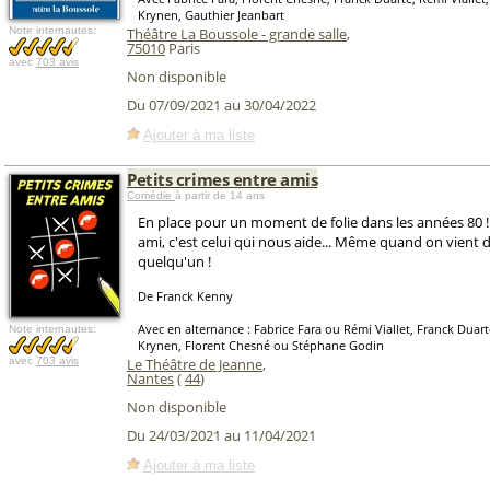
Krynen, Gauthier Jeanbart
Note internautes:
Théâtre La Boussole - grande salle
,
75010
Paris
avec
703 avis
Non disponible
Du 07/09/2021 au 30/04/2022
Ajouter à ma liste
Petits crimes entre amis
Comédie
à partir de 14 ans
En place pour un moment de folie dans les années 80 !
ami, c'est celui qui nous aide... Même quand on vient 
quelqu'un !
De Franck Kenny
Avec en alternance : Fabrice Fara ou Rémi Viallet, Franck Dua
Note internautes:
Krynen, Florent Chesné ou Stéphane Godin
avec
703 avis
Le Théâtre de Jeanne
,
Nantes
(
44
)
Non disponible
Du 24/03/2021 au 11/04/2021
Ajouter à ma liste