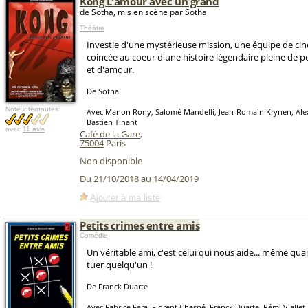
Kong L'amour avec un grand
de Sotha, mis en scène par Sotha
Théâtre
Investie d'une mystérieuse mission, une équipe de ci
coincée au coeur d'une histoire légendaire pleine de p
et d'amour.
De Sotha
Note internautes:
Avec Manon Rony, Salomé Mandelli, Jean-Romain Krynen, Alex
Bastien Tinant
avec
11 avis
Café de la Gare
,
75004
Paris
Non disponible
Du 21/10/2018 au 14/04/2019
Ajouter à ma liste
Petits crimes entre amis
Comédie
Un véritable ami, c'est celui qui nous aide... même qu
tuer quelqu'un !
De Franck Duarte
Avec Fabrice Fara, Florent Chesné, Franck Duarte, Rémi Vialle