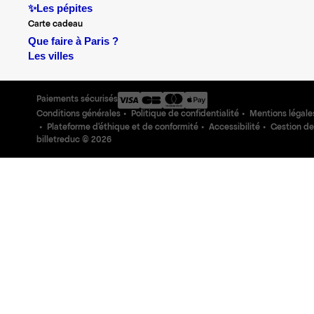
✨Les pépites
Carte cadeau
Que faire à Paris ?
Les villes
Paiements sécurisés
Conditions générales
Politique de confidentialité
Mentions légale
Plateforme d'éthique et de conformité
Accessibilité
Gestion de
billetreduc ©
2026