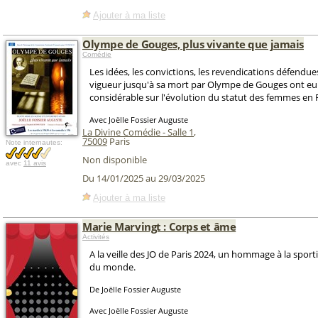
Ajouter à ma liste
Olympe de Gouges, plus vivante que jamais
Comédie
Les idées, les convictions, les revendications défendue
vigueur jusqu'à sa mort par Olympe de Gouges ont eu
considérable sur l'évolution du statut des femmes en 
Avec Joëlle Fossier Auguste
La Divine Comédie - Salle 1
,
75009
Paris
Note internautes:
Non disponible
avec
11 avis
Du 14/01/2025 au 29/03/2025
Ajouter à ma liste
Marie Marvingt : Corps et âme
Activités
A la veille des JO de Paris 2024, un hommage à la sportiv
du monde.
De Joëlle Fossier Auguste
Avec Joëlle Fossier Auguste