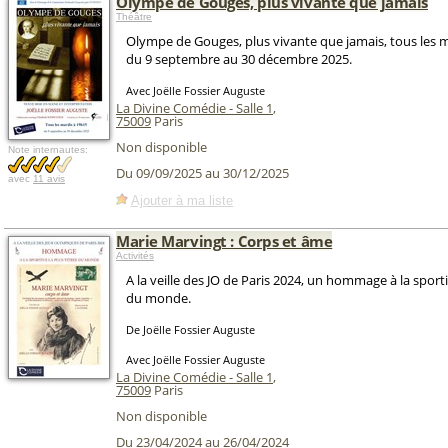
Olympe de Gouges, plus vivante que jamais
Théâtre
Olympe de Gouges, plus vivante que jamais, tous les m
du 9 septembre au 30 décembre 2025.
Avec Joëlle Fossier Auguste
La Divine Comédie - Salle 1
,
75009
Paris
Non disponible
Note internautes:
Du 09/09/2025 au 30/12/2025
avec
11 avis
Ajouter à ma liste
Marie Marvingt : Corps et âme
Activités
A la veille des JO de Paris 2024, un hommage à la sportiv
du monde.
De Joëlle Fossier Auguste
Avec Joëlle Fossier Auguste
La Divine Comédie - Salle 1
,
75009
Paris
Non disponible
Du 23/04/2024 au 26/04/2024