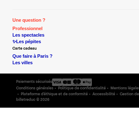
Une question ?
Professionnel
Les spectacles
✨Les pépites
Carte cadeau
Que faire à Paris ?
Les villes
Paiements sécurisés
Conditions générales
Politique de confidentialité
Mentions légale
Plateforme d'éthique et de conformité
Accessibilité
Gestion de
billetreduc ©
2026