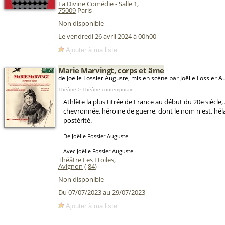
La Divine Comédie - Salle 1
,
75009
Paris
Non disponible
Le vendredi 26 avril 2024 à 00h00
Ajouter à ma liste
Marie Marvingt, corps et âme
de Joëlle Fossier Auguste, mis en scène par Joëlle Fossier A
Théâtre > Théâtre contemporain
Athlète la plus titrée de France au début du 20e siècle, 
chevronnée, héroïne de guerre, dont le nom n'est, héla
postérité.
De Joëlle Fossier Auguste
Avec Joëlle Fossier Auguste
Théâtre Les Etoiles
,
Avignon
(
84
)
Non disponible
Du 07/07/2023 au 29/07/2023
Ajouter à ma liste