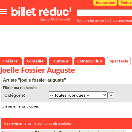
Invitations
Réduc
Bouton
menu
Sortez Maintenant!
principale
Recherche avancée
|
Les nouvea
Théâtre
Comédie
Humour
Comedy Club
Spectacle
Joelle Fossier Auguste
Artiste "joelle fossier auguste"
Filtrer ma recherche
Catégorie:
5 événements trouvés
Ces évènements ne sont plus disponibles