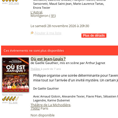
avec
543 avis
Sansonetti, Maud Saint-Jean, Marie-Laurence Tartas,
Enora Texier
L'Astral
,
Montgeron (
91
)
Le samedi 28 novembre 2026 à 20h30
Ajouter à ma liste
Ces évènements ne sont plus disponibles
Où est Jean-Louis ?
de Gaëlle Gauthier, mis en scène par Arthur Jugnot
Théâtre
à partir de 7 ans
Philippe organise une soirée déterminante pour l'avenir
mise tout sur l'arrivée d'un invité mystère. Un certain J
De Gaëlle Gauthier
Note internautes:
Avec Arnaud Gidoin, Alexandre Texier, Flavie Péan, Sébastien P
Legendre, Karine Dubernet
avec
91 avis
Théâtre de La Michodière
,
75002
Paris
Non disponible