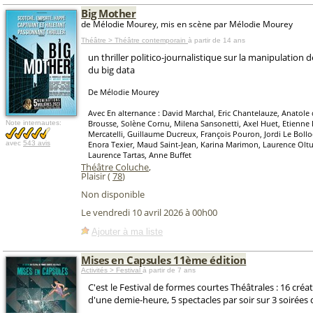
Big Mother
de Mélodie Mourey, mis en scène par Mélodie Mourey
Théâtre > Théâtre contemporain
à partir de 14 ans
un thriller politico-journalistique sur la manipulation 
du big data
De Mélodie Mourey
Avec En alternance : David Marchal, Eric Chantelauze, Anatole
Brousse, Solène Cornu, Milena Sansonetti, Axel Huet, Etienne
Note internautes:
Mercatelli, Guillaume Ducreux, François Pouron, Jordi Le Bollo
avec
543 avis
Enora Texier, Maud Saint-Jean, Karina Marimon, Laurence Oltu
Laurence Tartas, Anne Buffet
Théâtre Coluche
,
Plaisir (
78
)
Non disponible
Le vendredi 10 avril 2026 à 00h00
Ajouter à ma liste
Mises en Capsules 11ème édition
Activités > Festival
à partir de 7 ans
C'est le Festival de formes courtes Théâtrales : 16 créa
d'une demie-heure, 5 spectacles par soir sur 3 soirées 