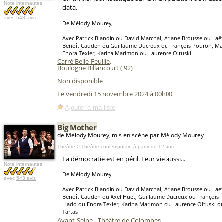
Note internautes:
data.
avec
543 avis
De Mélody Mourey,
Avec Patrick Blandin ou David Marchal, Ariane Brousse ou Laët
Benoît Cauden ou Guillaume Ducreux ou François Pouron, Ma
Enora Texier, Karina Marimon ou Laurence Oltuski
Carré Belle-Feuille
,
Boulogne Billancourt (
92
)
Non disponible
Le vendredi 15 novembre 2024 à 00h00
Ajouter à ma liste
Big Mother
de Mélody Mourey, mis en scène par Mélody Mourey
Théâtre > Théâtre contemporain
à partir de 12 ans
La démocratie est en péril. Leur vie aussi...
Note internautes:
De Mélody Mourey
avec
543 avis
Avec Patrick Blandin ou David Marchal, Ariane Brousse ou Laet
Benoît Cauden ou Axel Huet, Guillaume Ducreux ou François 
Llado ou Enora Texier, Karina Marimon ou Laurence Oltuski o
Tartas
Avant-Seine - Théâtre de Colombes
,