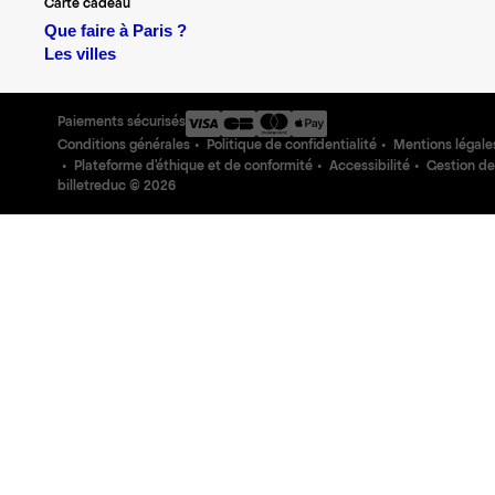
Carte cadeau
Que faire à Paris ?
Les villes
Paiements sécurisés
Conditions générales
Politique de confidentialité
Mentions légale
Plateforme d'éthique et de conformité
Accessibilité
Gestion de
billetreduc ©
2026