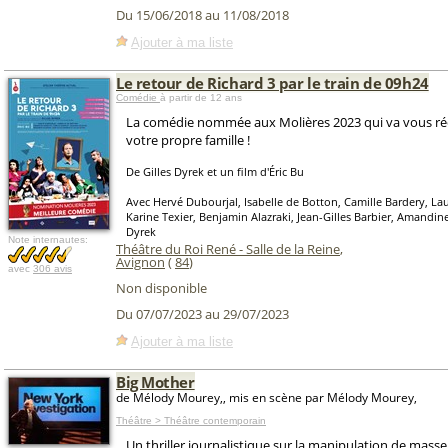
Du 15/06/2018 au 11/08/2018
Ajouter à ma liste
Le retour de Richard 3 par le train de 09h24
Comédie
à partir de 12 ans
La comédie nommée aux Molières 2023 qui va vous réc
votre propre famille !
De Gilles Dyrek et un film d'Éric Bu
Avec Hervé Dubourjal, Isabelle de Botton, Camille Bardery, Lau
Karine Texier, Benjamin Alazraki, Jean-Gilles Barbier, Amandine
Dyrek
Note internautes:
Théâtre du Roi René - Salle de la Reine
,
Avignon
(
84
)
avec
306 avis
Non disponible
Du 07/07/2023 au 29/07/2023
Ajouter à ma liste
Big Mother
de Mélody Mourey,, mis en scène par Mélody Mourey,
Théâtre > Théâtre contemporain
Un thriller journalistique sur la manipulation de masse