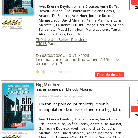
Avec Etienne Beydon, Ariane Brousse, Anne Buffet,
v
Benoît Cauden, Éric Chantelauze, Solène Cornu,
Anatole De Bodinat, Axel Huet, Jordi Le Bolloc'h,
Note internautes:
Marine Llado, David Marchal, Karina Marimon, Loris
Mercatelli, Laurence Oltuski, François Pouron, Milena
avec
543 avis
Sansonetti, Maud Saint-Jean, Marie-Laurence Tartas,
Alexandre Texier, Enora Texier
Théâtre des Béliers Parisiens
,
75018
Paris
Du 08/08/2026 au 01/11/2026
Le dimanche et du lundi au samedi à 19h et le
dimanche à 17h
Ajouter à ma liste
Big Mother
mis en scène par Mélody Mourey
Théâtre > Théâtre contemporain
Un thriller politico-journalistique sur la
manipulation de masse à l'heure du big data.
v
Avec Etienne Beydon, Ariane Brousse, Anne Buffet,
Éric Chantelauze, Solène Cornu, Anatole De Bodinat,
Guillaume Ducreux, Axel Huet, Jordi Le Bolloc'h,
Marine Llado, David Marchal, Karina Marimon, Loris
Note internautes:
Mercatelli, Laurence Oltuski, François Pouron, Milena