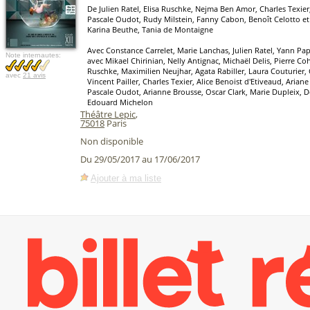
De Julien Ratel, Elisa Ruschke, Nejma Ben Amor, Charles Texie
Pascale Oudot, Rudy Milstein, Fanny Cabon, Benoît Celotto et
Karina Beuthe, Tania de Montaigne
Avec Constance Carrelet, Marie Lanchas, Julien Ratel, Yann Pa
Note internautes:
avec Mikael Chirinian, Nelly Antignac, Michaël Delis, Pierre Coh
Ruschke, Maximilien Neujhar, Agata Rabiller, Laura Couturier,
avec
21 avis
Vincent Pailler, Charles Texier, Alice Benoist d'Etiveaud, Aria
Pascale Oudot, Arianne Brousse, Oscar Clark, Marie Dupleix, D
Edouard Michelon
Théâtre Lepic
,
75018
Paris
Non disponible
Du 29/05/2017 au 17/06/2017
Ajouter à ma liste