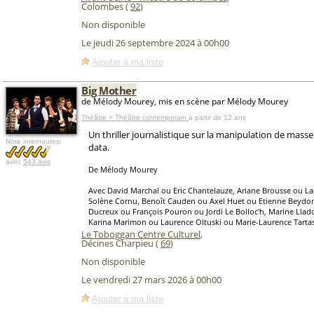
Colombes (
92
)
Non disponible
Le jeudi 26 septembre 2024 à 00h00
Ajouter à ma liste
Big Mother
de Mélody Mourey, mis en scène par Mélody Mourey
Théâtre > Théâtre contemporain
à partir de 12 ans
Un thriller journalistique sur la manipulation de masse
Note internautes:
data.
avec
543 avis
De Mélody Mourey
Avec David Marchal ou Eric Chantelauze, Ariane Brousse ou La
Solène Cornu, Benoît Cauden ou Axel Huet ou Etienne Beydo
Ducreux ou François Pouron ou Jordi Le Bolloc'h, Marine Llad
Karina Marimon ou Laurence Oltuski ou Marie-Laurence Tarta
Le Toboggan Centre Culturel
,
Décines Charpieu (
69
)
Non disponible
Le vendredi 27 mars 2026 à 00h00
Ajouter à ma liste