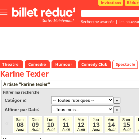
Invitations
Réduc
Bouton
menu
Sortez Maintenant!
principale
Recherche avancée
|
Les nouvea
Théâtre
Comédie
Humour
Comedy Club
Spectacle
Karine Texier
Artiste "karine texier"
Filtrer ma recherche
Catégorie:
Affiner par Date:
Sam.
Dim.
Lun.
Mar.
Mer.
Jeu.
Ven.
Sam.
«
08
09
10
11
12
13
14
15
Août
Août
Août
Août
Août
Août
Août
Août