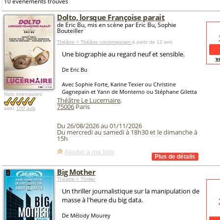
10 événements trouvés
Dolto, lorsque Françoise parait
de Eric Bu, mis en scène par Eric Bu, Sophie
Bouteiller
Théâtre > Théâtre contemporain
à partir de 12 ans
Une biographie au regard neuf et sensible.
v
De Eric Bu
Avec Sophie Forte, Karine Texier ou Christine
Gagnepain et Yann de Monterno ou Stéphane Giletta
Note internautes:
Théâtre Le Lucernaire
,
75006
Paris
avec
100 avis
Du 26/08/2026 au 01/11/2026
Du mercredi au samedi à 18h30 et le dimanche à
15h
Ajouter à ma liste
Big Mother
Théâtre > Thriller
Un thriller journalistique sur la manipulation de
masse à l'heure du big data.
De Mélody Mourey