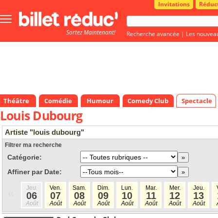
Invitations
Réduc
Bouton
menu
Sortez Maintenant!
principale
Recherche avancée
|
Les nouvea
Théâtre
Comédie
Humour
Comedy Club
Spectacle
Louis Dubourg
Artiste "louis dubourg"
Filtrer ma recherche
Catégorie:
Affiner par Date:
Jeu.
Ven.
Sam.
Dim.
Lun.
Mar.
Mer.
Jeu.
«
06
07
08
09
10
11
12
13
Août
Août
Août
Août
Août
Août
Août
Août