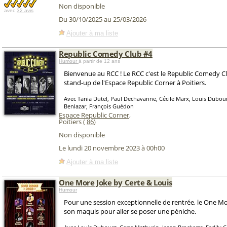
Non disponible
avec
32 avis
Du 30/10/2025 au 25/03/2026
Ajouter à ma liste
Republic Comedy Club #4
Humour
à partir de 12 ans
Bienvenue au RCC ! Le RCC c'est le Republic Comedy Cl
stand-up de l'Espace Republic Corner à Poitiers.
Avec Tania Dutel, Paul Dechavanne, Cécile Marx, Louis Dubo
Benlazar, François Guédon
Espace Republic Corner
,
Poitiers (
86
)
Non disponible
Le lundi 20 novembre 2023 à 00h00
Ajouter à ma liste
One More Joke by Certe & Louis
Humour
Pour une session exceptionnelle de rentrée, le One Mo
son maquis pour aller se poser une péniche.