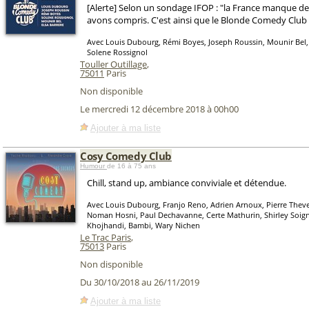
[Alerte] Selon un sondage IFOP : "la France manque de
avons compris. C'est ainsi que le Blonde Comedy Club 
Avec Louis Dubourg, Rémi Boyes, Joseph Roussin, Mounir Bel, 
Solene Rossignol
Touller Outillage
,
75011
Paris
Non disponible
Le mercredi 12 décembre 2018 à 00h00
Ajouter à ma liste
Cosy Comedy Club
Humour
de 16 à 75 ans
Chill, stand up, ambiance conviviale et détendue.
Avec Louis Dubourg, Franjo Reno, Adrien Arnoux, Pierre Thev
Noman Hosni, Paul Dechavanne, Certe Mathurin, Shirley Soig
Khojhandi, Bambi, Wary Nichen
Le Trac Paris
,
75013
Paris
Non disponible
Du 30/10/2018 au 26/11/2019
Ajouter à ma liste