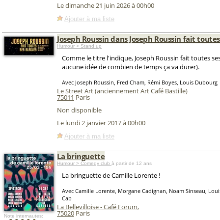
Le dimanche 21 juin 2026 à 00h00
Ajouter à ma liste
Joseph Roussin dans Joseph Roussin fait toutes
Humour > Stand up
Comme le titre l'indique, Joseph Roussin fait toutes ses
aucune idée de combien de temps ça va durer).
Avec Joseph Roussin, Fred Cham, Rémi Boyes, Louis Dubourg
Le Street Art (anciennement Art Café Bastille)
75011
Paris
Non disponible
Le lundi 2 janvier 2017 à 00h00
Ajouter à ma liste
La bringuette
Humour > Comedy club
à partir de 12 ans
La bringuette de Camille Lorente !
Avec Camille Lorente, Morgane Cadignan, Noam Sinseau, Lou
Cab
La Bellevilloise - Café Forum
,
75020
Paris
Note internautes: