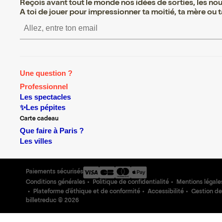
Reçois avant tout le monde nos idées de sorties, les nouv
A toi de jouer pour impressionner ta moitié, ta mère ou ta
S’inscrire S’inscrire S’inscrire 
Une question ?
Professionnel
Les spectacles
✨Les pépites
Carte cadeau
Que faire à Paris ?
Les villes
Paiements sécurisés
Conditions générales
Politique de confidentialité
Mentions légale
Plateforme d'éthique et de conformité
Accessibilité
Gestion de
billetreduc ©
2026