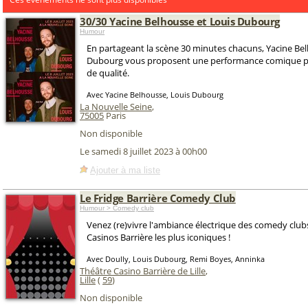
30/30 Yacine Belhousse et Louis Dubourg
Humour
En partageant la scène 30 minutes chacuns, Yacine Bel
Dubourg vous proposent une performance comique pr
de qualité.
Avec Yacine Belhousse, Louis Dubourg
La Nouvelle Seine
,
75005
Paris
Non disponible
Le samedi 8 juillet 2023 à 00h00
Ajouter à ma liste
Le Fridge Barrière Comedy Club
Humour > Comedy club
Venez (re)vivre l'ambiance électrique des comedy club
Casinos Barrière les plus iconiques !
Avec Doully, Louis Dubourg, Remi Boyes, Anninka
Théâtre Casino Barrière de Lille
,
Lille
(
59
)
Non disponible