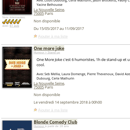
Avec Louis Dubourg, Certe Mathurin, Jason Brockerss, Fadily 
Yacine Belhousse
La Nouvelle Seine
,
75005
Paris
Note internautes:
Non disponible
avec
97 avis
Du 15/05/2017 au 11/09/2017
Ajouter à ma liste
One more joke
Humour > Stand up
One More Joke c'est 6 humoristes, 1h de stand-up et u
cool.
Avec Seb Mellia, Laura Domenge, Pierre Thevenoux, David Aze
Dubourg, Certe Mathurin
La Nouvelle Seine
,
75005
Paris
Non disponible
Le vendredi 14 septembre 2018 à 00h00
Ajouter à ma liste
Blonde Comedy Club
Humour
à partir de 18 ans