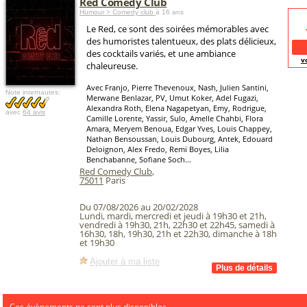
Red Comedy Club
Humour > Comedy club
à 16 ans
Le Red, ce sont des soirées mémorables avec
des humoristes talentueux, des plats délicieux,
des cocktails variés, et une ambiance
v
chaleureuse.
Avec Franjo, Pierre Thevenoux, Nash, Julien Santini,
Note internautes:
Merwane Benlazar, PV, Umut Koker, Adel Fugazi,
Alexandra Roth, Elena Nagapetyan, Emy, Rodrigue,
avec
64 avis
Camille Lorente, Yassir, Sulo, Amelle Chahbi, Flora
Amara, Meryem Benoua, Edgar Yves, Louis Chappey,
Nathan Bensoussan, Louis Dubourg, Antek, Edouard
Deloignon, Alex Fredo, Remi Boyes, Lilia
Benchabanne, Sofiane Soch...
Red Comedy Club
,
75011
Paris
Du 07/08/2026 au 20/02/2028
Lundi, mardi, mercredi et jeudi à 19h30 et 21h,
vendredi à 19h30, 21h, 22h30 et 22h45, samedi à
16h30, 18h, 19h30, 21h et 22h30, dimanche à 18h
et 19h30
Ajouter à ma liste
Ces évènements ne sont plus disponibles