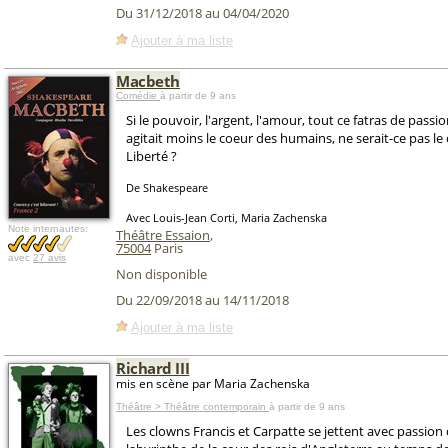
Du 31/12/2018 au 04/04/2020
Ajouter à ma liste
Macbeth
Comédie
à partir de 9 ans
Si le pouvoir, l'argent, l'amour, tout ce fatras de pass
agitait moins le coeur des humains, ne serait-ce pas le
Liberté ?
De Shakespeare
Avec Louis-Jean Corti, Maria Zachenska
Note internautes:
Théâtre Essaion
,
75004
Paris
avec
27 avis
Non disponible
Du 22/09/2018 au 14/11/2018
Ajouter à ma liste
Richard III
mis en scène par Maria Zachenska
Théâtre > Théâtre contemporain
à partir de 9 ans
Les clowns Francis et Carpatte se jettent avec passion 