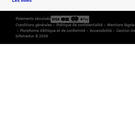
Les villes
Paiements sécurisés
Conditions générales
Politique de confidentialité
Mentions légale
Plateforme d'éthique et de conformité
Accessibilité
Gestion de
billetreduc ©
2026