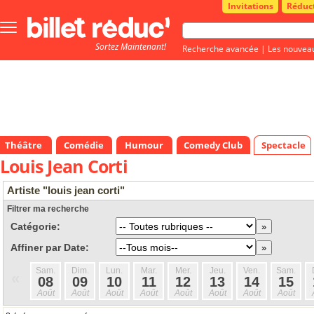
Invitations
Réduc
Bouton
menu
Sortez Maintenant!
principale
Recherche avancée
|
Les nouvea
Théâtre
Comédie
Humour
Comedy Club
Spectacle
Louis Jean Corti
Artiste "louis jean corti"
Filtrer ma recherche
Catégorie:
Affiner par Date:
Sam.
Dim.
Lun.
Mar.
Mer.
Jeu.
Ven.
Sam.
«
08
09
10
11
12
13
14
15
Août
Août
Août
Août
Août
Août
Août
Août