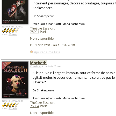
incarnent personnages, décors et bruitages, toujours f
Shakespeare.
De Shakespeare
Avec Louis-Jean Corti, Maria Zachenska
Note internautes:
Théâtre Essaion
,
75004
Paris
avec
15 avis
Non disponible
Du 17/11/2018 au 13/01/2019
Ajouter à ma liste
Macbeth
Comédie
à partir de 7 ans
Si le pouvoir, l'argent, l'amour, tout ce fatras de pass
agitait moins le coeur des humains, ne serait-ce pas le
Liberté ?
De Shakespeare
Avec Louis-Jean Corti, Maria Zachenska
Note internautes:
Théâtre Essaion
,
75004
Paris
avec
27 avis
Non disponible