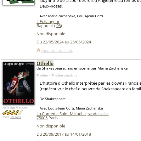
labyrinthe de la cour des rois d'Angleterre au temps d
Deux-Roses.
Avec Maria Zachenska, Louis-Jean Corti
L'Echangeur
,
Bagnolet (
93
)
Non disponible
Du 22/05/2024 au 25/05/2024
Ajouter à ma liste
Othello
de Shakespeare, mis en scène par Maria Zachenska
Théâtre > Théâtre classique
L'histoire d'Othello interprétée par les clowns Francis
(re)découvrir le chef-d'oeuvre de Shakespeare en famil
De Shakespeare
Avec Louis-Jean Corti, Maria Zachenska
Note internautes:
La Comédie Saint Michel - grande salle
,
75005
Paris
avec
15 avis
Non disponible
Du 20/09/2017 au 14/01/2018