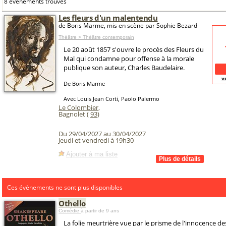
8 événements trouvés
Les fleurs d'un malentendu
de Boris Marme, mis en scène par Sophie Bezard
Théâtre > Théâtre contemporain
Le 20 août 1857 s'ouvre le procès des Fleurs du
Mal qui condamne pour offense à la morale
publique son auteur, Charles Baudelaire.
v
De Boris Marme
Avec Louis Jean Corti, Paolo Palermo
Le Colombier
,
Bagnolet (
93
)
Du 29/04/2027 au 30/04/2027
Jeudi et vendredi à 19h30
Ajouter à ma liste
Ces évènements ne sont plus disponibles
Othello
Comédie
à partir de 9 ans
La folie meurtrière vue par le prisme de l'innocence de