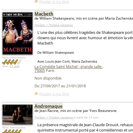
Ajouter à ma liste
Macbeth
de William Shakespeare, mis en scène par Maria Zachensk
Théâtre > Théâtre classique
L'une des plus célèbres tragédies de Shakespeare por
clowns qui nous livrent avec humour et émotion la véri
Macbeth
De William Shakespeare
Note internautes:
Avec Louis-Jean Corti, Maria Zachenska
La Comédie Saint Michel - grande salle
,
avec
27 avis
75005
Paris
Non disponible
Du 27/09/2017 au 21/01/2018
Ajouter à ma liste
Andromaque
de Jean Racine, mis en scène par Yves Beaunesne
Théâtre > Théâtre classique
à partir de 14 ans
La présence magistrale de Jean-Claude Drouot, rehaus
Note internautes:
quintette instrumental porté par 4 comédiennes et u