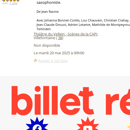
saxophoniste.
avec
1 avis
De Jean Racine
Avec Johanna Bonnet-Cortès, Lou Chauvain, Christian Crahay,
Jean-Claude Drouot, Adrien Letartre, Mathilde de Montpeyrou
Terlinden
Théâtre du Vellein - Scènes de la CAPI
,
Villefontaine (
38
)
Non disponible
Le mardi 20 mai 2025 à 00h00
Ajouter à ma liste