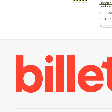
Théâtre 
avec
87 avis
Toulous
Non dis
Du 16/1
Ajoute