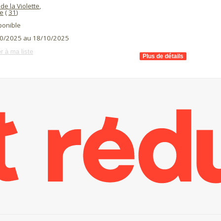
de la Violette
,
e
(
31
)
ponible
0/2025 au 18/10/2025
r à ma liste