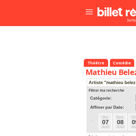
Bouton
menu
Sorte
principale
Théâtre
Comédie
Mathieu Bele
Artiste "mathieu belez
Filtrer ma recherche
Catégorie:
Affiner par Date:
Ven.
Sam.
Di
«
07
08
0
Août
Août
Ao