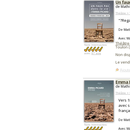
Un faux
de Mathi
Théâtre > 
"?Rega
De Mat
Avec M
Théâtre
Note internautes:
Toulon 
avec
87 avis
Non dis
Le vend
Ajoute
Emma P
de Mathi
Théâtre >
Vers 1
avec s
frança
De Mat
Note internautes:
Avec M