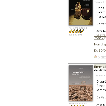
Théâtre >
Dans l
Picard
françai
De Mat
Note internautes:
Avec M
Théâtre 
avec
87 avis
75012
P
Non dis
Du 30/0
Ajoute
Emma P
de Mathi
Théâtre > 
D'aprè
échapp
la ter
De Mat
Note internautes:
Avec M