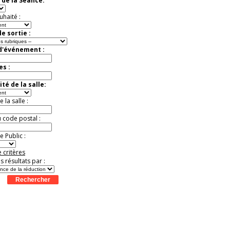
 de la Séance:
uhaité :
e sortie :
 d'événement :
es :
té de la salle:
la salle :
u code postal :
 Public :
 critères
es résultats par :