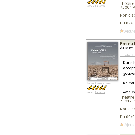
Théâtre
avec
87 avis
75004
P
Non dis
Du 07/0
Ajoute
Emma P
de Mathi
Théâtre >
Dans l
accept
gouver
De Mat
Note internautes:
Avec M
avec
87 avis
Théâtre 
75012
P
Non dis
Du 09/0
Ajoute