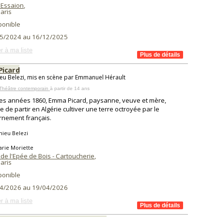
 Essaion
,
aris
ponible
5/2024 au 16/12/2025
r à ma liste
icard
eu Belezi, mis en scène par Emmanuel Hérault
 Théâtre contemporain
à partir de 14 ans
es années 1860, Emma Picard, paysanne, veuve et mère,
e de partir en Algérie cultiver une terre octroyée par le
nement français.
hieu Belezi
arie Moriette
de l'Epée de Bois - Cartoucherie
,
aris
ponible
4/2026 au 19/04/2026
r à ma liste