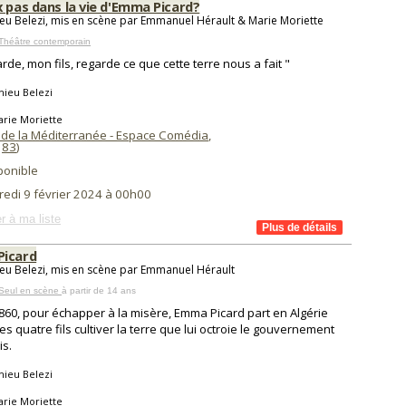
 pas dans la vie d'Emma Picard?
eu Belezi, mis en scène par Emmanuel Hérault & Marie Moriette
Théâtre contemporain
rde, mon fils, regarde ce que cette terre nous a fait "
hieu Belezi
arie Moriette
 de la Méditerranée - Espace Comédia
,
(
83
)
ponible
redi 9 février 2024 à 00h00
r à ma liste
icard
eu Belezi, mis en scène par Emmanuel Hérault
 Seul en scène
à partir de 14 ans
860, pour échapper à la misère, Emma Picard part en Algérie
es quatre fils cultiver la terre que lui octroie le gouvernement
is.
hieu Belezi
arie Moriette