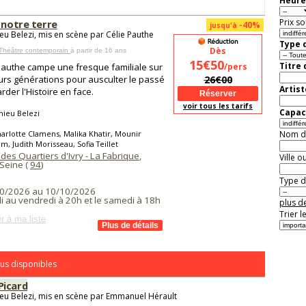
Heure
Prix so
 notre terre
-40%
jusqu'à
eu Belezi, mis en scène par Célie Pauthe
Type d
Dès
 Théâtre contemporain
à partir de 16 ans
15€50
Titre
Pauthe campe une fresque familiale sur
/pers
urs générations pour ausculter le passé
26€00
Artist
rder l'Histoire en face.
voir tous les tarifs
Capaci
hieu Belezi
arlotte Clamens, Malika Khatir, Mounir
Nom de 
, Judith Morisseau, Sofia Teillet
des Quartiers d'Ivry - La Fabrique
,
Ville o
 Seine (
94
)
Type de
0/2026 au 10/10/2026
i au vendredi à 20h et le samedi à 18h
plus de
Trier l
r à ma liste
us disponibles
icard
eu Belezi, mis en scène par Emmanuel Hérault