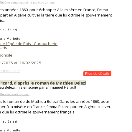
 Théâtre contemporain
à partir de 14 ans
es années 1860, pour échapper à la misère en France, Emma
 part en Algérie cultiver la terre que lui octroie le gouvernement
s...
hieu Belezi
arie Moriette
de l'Epée de Bois - Cartoucherie
,
aris
ponible
1/2025 au 16/02/2025
r à ma liste
icard, d'après le roman de Mathieu Belezi
eu Belezi, mis en scène par Emmanuel Hérault
Théâtre contemporain
s le roman de de Mathieu Belezi. Dans les années 1860, pour
er à la misère en France, Emma Picard part en Algérie cultiver
re que lui octroie le gouvernement français.
hieu Belezi
arie Moriette