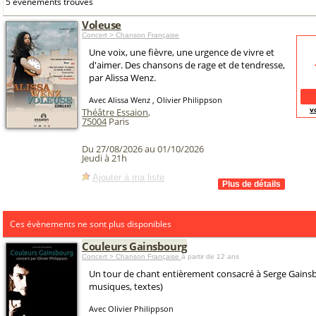
5 événements trouvés
Voleuse
Concert > Chanson Française
Une voix, une fièvre, une urgence de vivre et
d'aimer. Des chansons de rage et de tendresse,
par Alissa Wenz.
Avec Alissa Wenz , Olivier Philippson
v
Théâtre Essaion
,
75004
Paris
Du 27/08/2026 au 01/10/2026
Jeudi à 21h
Ajouter à ma liste
Ces évènements ne sont plus disponibles
Couleurs Gainsbourg
Concert > Chanson Française
à partir de 12 ans
Un tour de chant entièrement consacré à Serge Gains
musiques, textes)
Avec Olivier Philippson