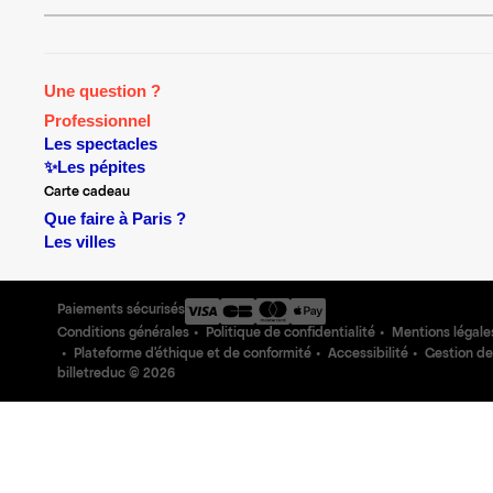
Une question ?
Professionnel
Les spectacles
✨Les pépites
Carte cadeau
Que faire à Paris ?
Les villes
Paiements sécurisés
Conditions générales
Politique de confidentialité
Mentions légale
Plateforme d'éthique et de conformité
Accessibilité
Gestion de
billetreduc ©
2026