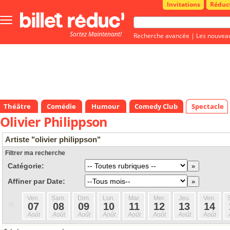
Invitations
Réduc
Bouton
menu
Sortez Maintenant!
principale
Recherche avancée
|
Les nouvea
Théâtre
Comédie
Humour
Comedy Club
Spectacle
Olivier Philippson
Artiste "olivier philippson"
Filtrer ma recherche
Catégorie:
Affiner par Date:
Ven.
Sam.
Dim.
Lun.
Mar.
Mer.
Jeu.
Ven.
«
07
08
09
10
11
12
13
14
Août
Août
Août
Août
Août
Août
Août
Août