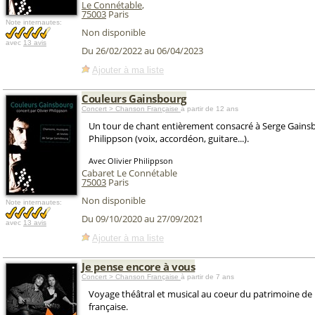
Le Connétable
,
75003
Paris
Note internautes:
Non disponible
avec
13 avis
Du 26/02/2022 au 06/04/2023
Ajouter à ma liste
Couleurs Gainsbourg
Concert > Chanson Française
à partir de 12 ans
Un tour de chant entièrement consacré à Serge Gainsbo
Philippson (voix, accordéon, guitare...).
Avec Olivier Philippson
Cabaret Le Connétable
75003
Paris
Non disponible
Note internautes:
Du 09/10/2020 au 27/09/2021
avec
13 avis
Ajouter à ma liste
Je pense encore à vous
Concert > Chanson Française
à partir de 7 ans
Voyage théâtral et musical au coeur du patrimoine de
française.