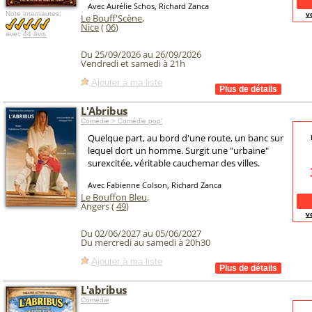
Avec Aurélie Schos, Richard Zanca
v
Note internautes:
Le Bouff'Scène
,
Nice
(
06
)
avec
44 avis
Du 25/09/2026 au 26/09/2026
Vendredi et samedi à 21h
Ajouter à ma liste
L'Abribus
Comédie > Comédie pop'
Quelque part, au bord d'une route, un banc sur
lequel dort un homme. Surgit une "urbaine"
surexcitée, véritable cauchemar des villes.
Avec Fabienne Colson, Richard Zanca
Le Bouffon Bleu
,
Angers (
49
)
v
Du 02/06/2027 au 05/06/2027
Du mercredi au samedi à 20h30
Ajouter à ma liste
L'abribus
Comédie