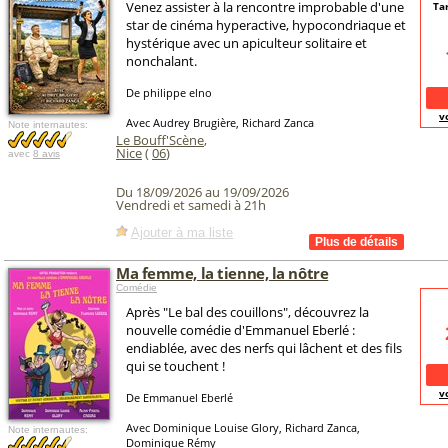
Venez assister à la rencontre improbable d'une
Tar
star de cinéma hyperactive, hypocondriaque et
hystérique avec un apiculteur solitaire et
nonchalant.
De philippe elno
v
Avec Audrey Brugière, Richard Zanca
Note internautes:
Le Bouff'Scène
,
Nice
(
06
)
avec
8 avis
Du 18/09/2026 au 19/09/2026
Vendredi et samedi à 21h
Ajouter à ma liste
Ma femme, la tienne, la nôtre
Comédie
Après "Le bal des couillons", découvrez la
nouvelle comédie d'Emmanuel Eberlé :
endiablée, avec des nerfs qui lâchent et des fils
qui se touchent !
v
De Emmanuel Eberlé
Avec Dominique Louise Glory, Richard Zanca,
Note internautes:
Dominique Rémy