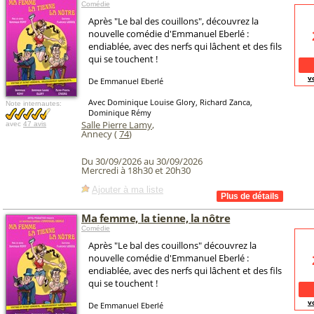
Comédie
Après "Le bal des couillons", découvrez la
nouvelle comédie d'Emmanuel Eberlé :
endiablée, avec des nerfs qui lâchent et des fils
qui se touchent !
v
De Emmanuel Eberlé
Avec Dominique Louise Glory, Richard Zanca,
Note internautes:
Dominique Rémy
Salle Pierre Lamy
,
avec
47 avis
Annecy (
74
)
Du 30/09/2026 au 30/09/2026
Mercredi à 18h30 et 20h30
Ajouter à ma liste
Ma femme, la tienne, la nôtre
Comédie
Après "Le bal des couillons" découvrez la
nouvelle comédie d'Emmanuel Eberlé :
endiablée, avec des nerfs qui lâchent et des fils
qui se touchent !
v
De Emmanuel Eberlé