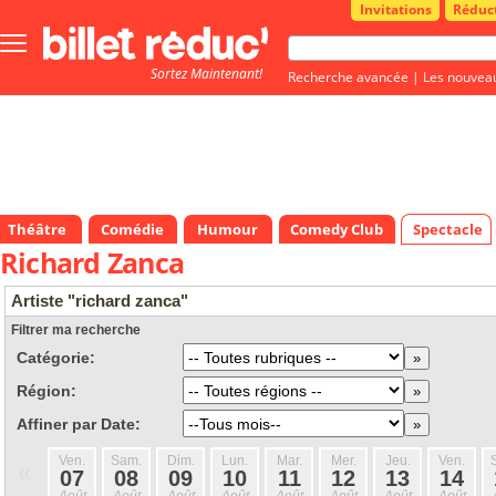
Invitations
Réduc
Bouton
menu
Sortez Maintenant!
principale
Recherche avancée
|
Les nouvea
Théâtre
Comédie
Humour
Comedy Club
Spectacle
Richard Zanca
Artiste "richard zanca"
Filtrer ma recherche
Catégorie:
Région:
Affiner par Date:
Ven.
Sam.
Dim.
Lun.
Mar.
Mer.
Jeu.
Ven.
«
07
08
09
10
11
12
13
14