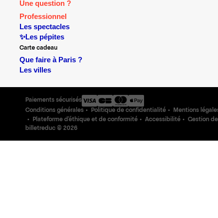
Une question ?
Professionnel
Les spectacles
✨Les pépites
Carte cadeau
Que faire à Paris ?
Les villes
Paiements sécurisés
Conditions générales
Politique de confidentialité
Mentions légale
Plateforme d'éthique et de conformité
Accessibilité
Gestion de
billetreduc ©
2026