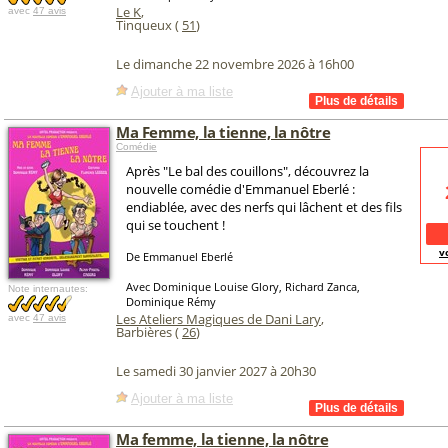
Le K
,
avec
47 avis
Tinqueux (
51
)
Le dimanche 22 novembre 2026 à 16h00
Ajouter à ma liste
Ma Femme, la tienne, la nôtre
Comédie
Après "Le bal des couillons", découvrez la
nouvelle comédie d'Emmanuel Eberlé :
endiablée, avec des nerfs qui lâchent et des fils
qui se touchent !
v
De Emmanuel Eberlé
Avec Dominique Louise Glory, Richard Zanca,
Note internautes:
Dominique Rémy
Les Ateliers Magiques de Dani Lary
,
avec
47 avis
Barbières (
26
)
Le samedi 30 janvier 2027 à 20h30
Ajouter à ma liste
Ma femme, la tienne, la nôtre