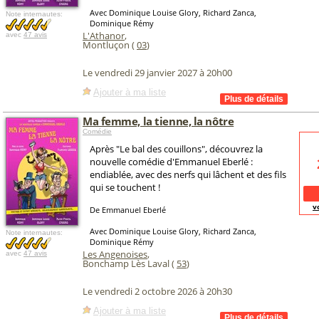
Avec Dominique Louise Glory, Richard Zanca,
Note internautes:
Dominique Rémy
L'Athanor
,
avec
47 avis
Montluçon (
03
)
Le vendredi 29 janvier 2027 à 20h00
Ajouter à ma liste
Ma femme, la tienne, la nôtre
Comédie
Après "Le bal des couillons", découvrez la
nouvelle comédie d'Emmanuel Eberlé :
endiablée, avec des nerfs qui lâchent et des fils
qui se touchent !
v
De Emmanuel Eberlé
Avec Dominique Louise Glory, Richard Zanca,
Note internautes:
Dominique Rémy
Les Angenoises
,
avec
47 avis
Bonchamp Lès Laval (
53
)
Le vendredi 2 octobre 2026 à 20h30
Ajouter à ma liste