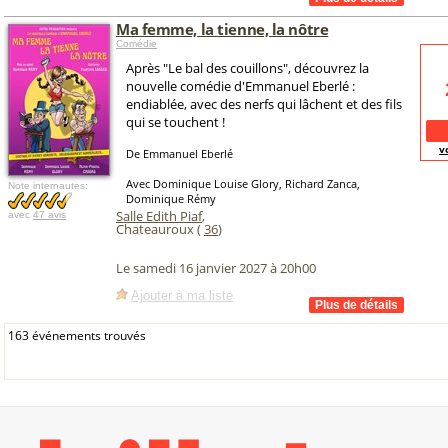
Ma femme, la tienne, la nôtre
Comédie
Après "Le bal des couillons", découvrez la
nouvelle comédie d'Emmanuel Eberlé :
endiablée, avec des nerfs qui lâchent et des fils
qui se touchent !
v
De Emmanuel Eberlé
Avec Dominique Louise Glory, Richard Zanca,
Note internautes:
Dominique Rémy
Salle Edith Piaf
,
avec
47 avis
Chateauroux (
36
)
Le samedi 16 janvier 2027 à 20h00
Ajouter à ma liste
163 événements trouvés