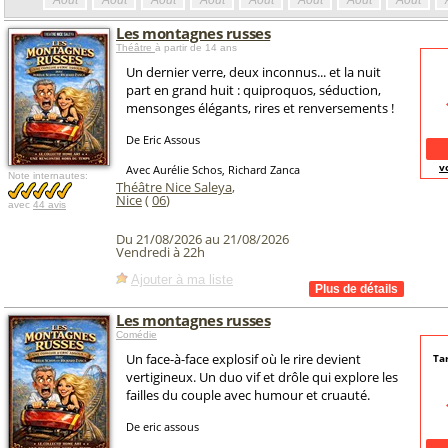
Août
Août
Août
Août
Août
Août
Août
Août
Les montagnes russes
Théâtre
à partir de 14 ans
Un dernier verre, deux inconnus... et la nuit
part en grand huit : quiproquos, séduction,
mensonges élégants, rires et renversements !
De Eric Assous
v
Avec Aurélie Schos, Richard Zanca
Note internautes:
Théâtre Nice Saleya
,
Nice
(
06
)
avec
44 avis
Du 21/08/2026 au 21/08/2026
Vendredi à 22h
Ajouter à ma liste
Les montagnes russes
Comédie
Un face-à-face explosif où le rire devient
Tar
vertigineux. Un duo vif et drôle qui explore les
failles du couple avec humour et cruauté.
De eric assous