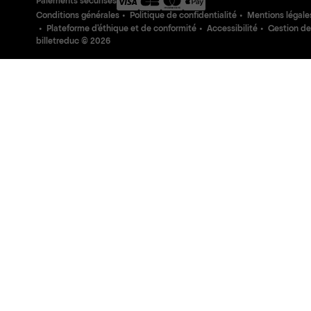
Paiements sécurisés
Conditions générales
Politique de confidentialité
Mentions légale
Plateforme d'éthique et de conformité
Accessibilité
Gestion de
billetreduc ©
2026