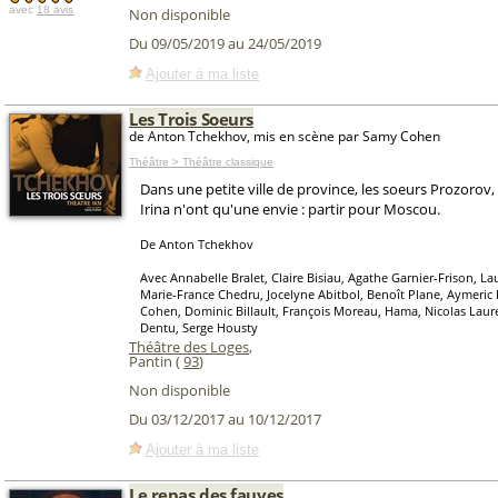
avec
18 avis
Non disponible
Du 09/05/2019 au 24/05/2019
Ajouter à ma liste
Les Trois Soeurs
de Anton Tchekhov, mis en scène par Samy Cohen
Théâtre > Théâtre classique
Dans une petite ville de province, les soeurs Prozorov
Irina n'ont qu'une envie : partir pour Moscou.
De Anton Tchekhov
Avec Annabelle Bralet, Claire Bisiau, Agathe Garnier-Frison, L
Marie-France Chedru, Jocelyne Abitbol, Benoît Plane, Aymeric
Cohen, Dominic Billault, François Moreau, Hama, Nicolas Laure
Dentu, Serge Housty
Théâtre des Loges
,
Pantin (
93
)
Non disponible
Du 03/12/2017 au 10/12/2017
Ajouter à ma liste
Le repas des fauves