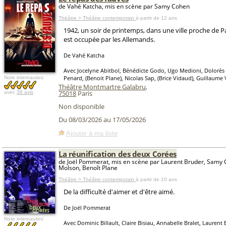
de Vahé Katcha, mis en scène par Samy Cohen
Théâtre > Théâtre contemporain
à partir de 12 ans
1942, un soir de printemps, dans une ville proche de Pa
est occupée par les Allemands.
De Vahé Katcha
Avec Jocelyne Abitbol, Bénédicte Godo, Ugo Medioni, Dolorès 
Penard, (Benoit Plane), Nicolas Sap, (Brice Vidaud), Guillaume
Note internautes:
Théâtre Montmartre Galabru
,
75018
Paris
avec
38 avis
Non disponible
Du 08/03/2026 au 17/05/2026
Ajouter à ma liste
La réunification des deux Corées
de Joël Pommerat, mis en scène par Laurent Bruder, Samy 
Molson, Benoît Plane
Théâtre > Théâtre contemporain
à partir de 10 ans
De la difficulté d'aimer et d'être aimé.
De Joël Pommerat
Note internautes:
Avec Dominic Billault, Claire Bisiau, Annabelle Bralet, Laurent 