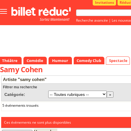
Invitations
Réduc
Bouton
menu
Sortez Maintenant!
principale
Recherche avancée
|
Les nouvea
Théâtre
Comédie
Humour
Comedy Club
Spectacle
Samy Cohen
Artiste "samy cohen"
Filtrer ma recherche
Catégorie:
5 événements trouvés
Ces évènements ne sont plus disponibles