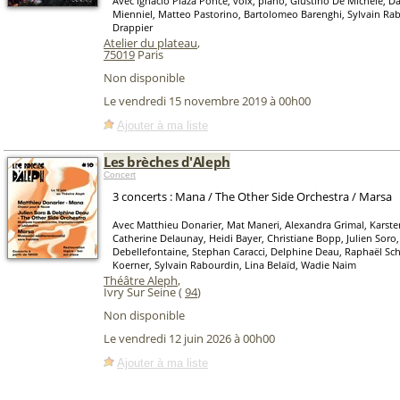
Avec Ignacio Plaza Ponce, voix, piano, Giustino De Michele, D
Mienniel, Matteo Pastorino, Bartolomeo Barenghi, Sylvain Ra
Drappier
Atelier du plateau
,
75019
Paris
Non disponible
Le vendredi 15 novembre 2019 à 00h00
Ajouter à ma liste
Les brèches d'Aleph
Concert
3 concerts : Mana / The Other Side Orchestra / Marsa
Avec Matthieu Donarier, Mat Maneri, Alexandra Grimal, Karste
Catherine Delaunay, Heidi Bayer, Christiane Bopp, Julien Soro
Debellefontaine, Stephan Caracci, Delphine Deau, Raphaël Sc
Koerner, Sylvain Rabourdin, Lina Belaïd, Wadie Naim
Théâtre Aleph
,
Ivry Sur Seine (
94
)
Non disponible
Le vendredi 12 juin 2026 à 00h00
Ajouter à ma liste