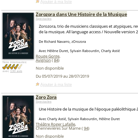
Ajouter à ma liste
Zorozora dans Une Histoire de la Musique
Spectacles
Zorozora, trio de musiciens classiques et atypiques, revi
de la musique. All language access / Nouvelle version 
De Richard Navarro, zOrozora
Avec Hélène Duret, Sylvain Rabourdin, Charly Astié
Rouge Gorge
,
Avignon
(
84
)
Note internautes:
Non disponible
avec
130 avis
Du 05/07/2019 au 28/07/2019
Ajouter à ma liste
Zoro Zora
Spectacles
Une Histoire de la musique de l'époque paléolithique à
Avec Charly Astié, Sylvain Rabourdin, Hélène Duret
Théâtre Roger Lafaille
,
Chennevières Sur Marne (
94
)
Non disponible