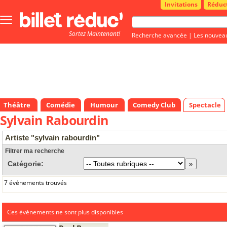
Invitations
Réduc
Bouton
menu
Sortez Maintenant!
principale
Recherche avancée
|
Les nouvea
Théâtre
Comédie
Humour
Comedy Club
Spectacle
Sylvain Rabourdin
Artiste "sylvain rabourdin"
Filtrer ma recherche
Catégorie:
7 événements trouvés
Ces évènements ne sont plus disponibles