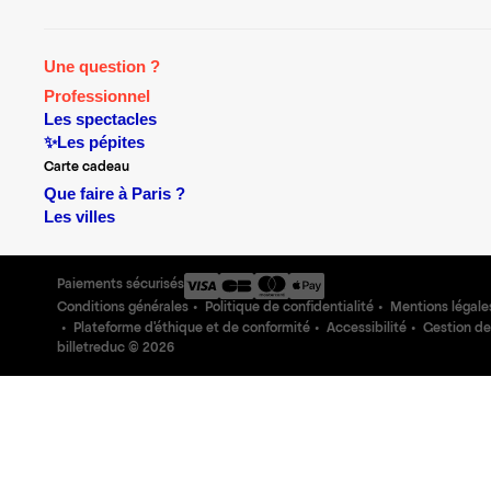
Une question ?
Professionnel
Les spectacles
✨Les pépites
Carte cadeau
Que faire à Paris ?
Les villes
Paiements sécurisés
Conditions générales
Politique de confidentialité
Mentions légale
Plateforme d'éthique et de conformité
Accessibilité
Gestion de
billetreduc ©
2026