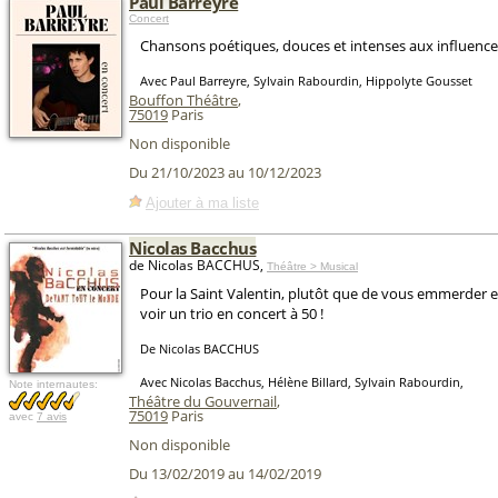
Paul Barreyre
Concert
Chansons poétiques, douces et intenses aux influence
Avec Paul Barreyre, Sylvain Rabourdin, Hippolyte Gousset
Bouffon Théâtre
,
75019
Paris
Non disponible
Du 21/10/2023 au 10/12/2023
Ajouter à ma liste
Nicolas Bacchus
de Nicolas BACCHUS,
Théâtre > Musical
Pour la Saint Valentin, plutôt que de vous emmerder 
voir un trio en concert à 50 !
De Nicolas BACCHUS
Avec Nicolas Bacchus, Hélène Billard, Sylvain Rabourdin,
Note internautes:
Théâtre du Gouvernail
,
75019
Paris
avec
7 avis
Non disponible
Du 13/02/2019 au 14/02/2019