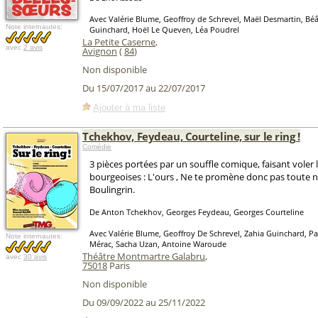
Avec Valérie Blume, Geoffroy de Schrevel, Maël Desmartin, Béât
Note internautes:
Guinchard, Hoël Le Queven, Léa Poudrel
La Petite Caserne
,
avec
2 avis
Avignon
(
84
)
Non disponible
Du 15/07/2017 au 22/07/2017
Ajouter à ma liste
Tchekhov, Feydeau, Courteline, sur le ring !
Comédie
3 pièces portées par un souffle comique, faisant voler
bourgeoises : L'ours , Ne te promène donc pas toute n
Boulingrin.
De Anton Tchekhov, Georges Feydeau, Georges Courteline
Avec Valérie Blume, Geoffroy De Schrevel, Zahia Guinchard, P
Note internautes:
Mérac, Sacha Uzan, Antoine Waroude
Théâtre Montmartre Galabru
,
avec
30 avis
75018
Paris
Non disponible
Du 09/09/2022 au 25/11/2022