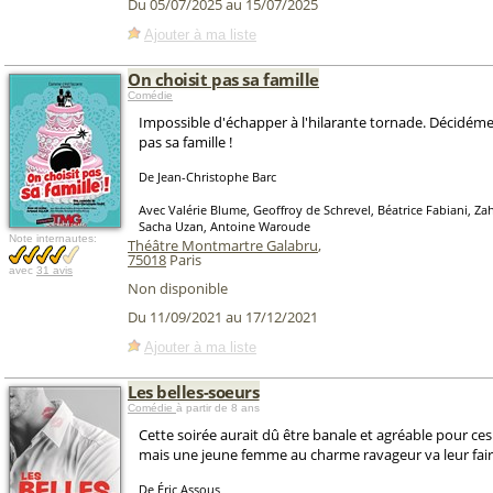
Du 05/07/2025 au 15/07/2025
Ajouter à ma liste
On choisit pas sa famille
Comédie
Impossible d'échapper à l'hilarante tornade. Décidémen
pas sa famille !
De Jean-Christophe Barc
Avec Valérie Blume, Geoffroy de Schrevel, Béatrice Fabiani, Za
Sacha Uzan, Antoine Waroude
Note internautes:
Théâtre Montmartre Galabru
,
75018
Paris
avec
31 avis
Non disponible
Du 11/09/2021 au 17/12/2021
Ajouter à ma liste
Les belles-soeurs
Comédie
à partir de 8 ans
Cette soirée aurait dû être banale et agréable pour ces
mais une jeune femme au charme ravageur va leur faire
De Éric Assous