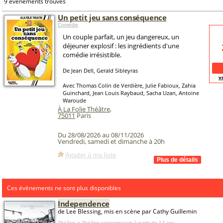
9 événements trouvés
Un petit jeu sans conséquence
Comédie
Un couple parfait, un jeu dangereux, un
déjeuner explosif : les ingrédients d'une
comédie irrésistible.
De Jean Dell, Gerald Sibleyras
v
Avec Thomas Colin de Verdière, Julie Fabioux, Zahia
Guinchard, Jean Louis Raybaud, Sacha Uzan, Antoine
Waroude
À La Folie Théâtre
,
75011
Paris
Du 28/08/2026 au 08/11/2026
Vendredi, samedi et dimanche à 20h
Ajouter à ma liste
Ces évènements ne sont plus disponibles
Independence
de Lee Blessing, mis en scène par Cathy Guillemin
Théâtre > Théâtre contemporain
à partir de 12 ans