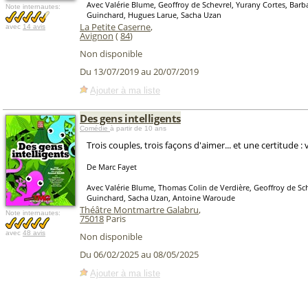
Avec Valérie Blume, Geoffroy de Schevrel, Yurany Cortes, Bar
Note internautes:
Guinchard, Hugues Larue, Sacha Uzan
La Petite Caserne
,
avec
14 avis
Avignon
(
84
)
Non disponible
Du 13/07/2019 au 20/07/2019
Ajouter à ma liste
Des gens intelligents
Comédie
à partir de 10 ans
Trois couples, trois façons d'aimer... et une certitude : v
De Marc Fayet
Avec Valérie Blume, Thomas Colin de Verdière, Geoffroy de Sch
Guinchard, Sacha Uzan, Antoine Waroude
Théâtre Montmartre Galabru
,
Note internautes:
75018
Paris
avec
48 avis
Non disponible
Du 06/02/2025 au 08/05/2025
Ajouter à ma liste