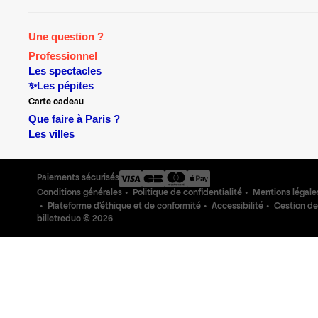
Une question ?
Professionnel
Les spectacles
✨Les pépites
Carte cadeau
Que faire à Paris ?
Les villes
Paiements sécurisés
Conditions générales
Politique de confidentialité
Mentions légale
Plateforme d'éthique et de conformité
Accessibilité
Gestion de
billetreduc ©
2026