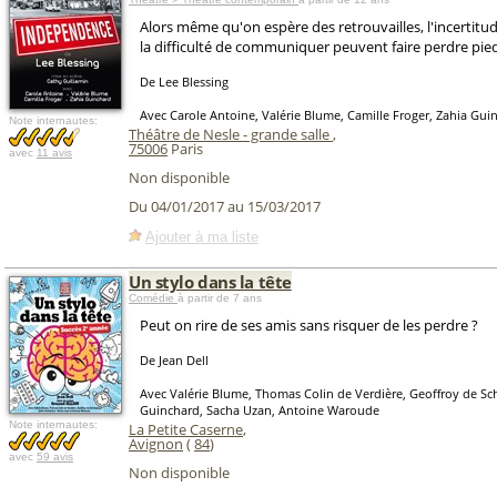
Alors même qu'on espère des retrouvailles, l'incertitud
la difficulté de communiquer peuvent faire perdre pied
De Lee Blessing
Avec Carole Antoine, Valérie Blume, Camille Froger, Zahia Gui
Note internautes:
Théâtre de Nesle - grande salle
,
75006
Paris
avec
11 avis
Non disponible
Du 04/01/2017 au 15/03/2017
Ajouter à ma liste
Un stylo dans la tête
Comédie
à partir de 7 ans
Peut on rire de ses amis sans risquer de les perdre ?
De Jean Dell
Avec Valérie Blume, Thomas Colin de Verdière, Geoffroy de Sch
Guinchard, Sacha Uzan, Antoine Waroude
Note internautes:
La Petite Caserne
,
Avignon
(
84
)
avec
59 avis
Non disponible