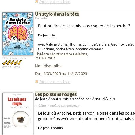
Ajouter à ma liste
Un stylo dans la tête
Comédie
Peut-on rire de ses amis sans risquer de les perdre ?
De Jean Dell
Avec Valérie Blume, Thomas Colin,de Verdière, Geoffroy de Sch
Guinchard, Sacha Uzan, Antoine Waroude
Théâtre Montmartre Galabru
,
75018
Paris
Note internautes:
Non disponible
avec
59 avis
Du 14/09/2023 au 14/12/2023
Ajouter à ma liste
Les poissons rouges
de Jean Anouilh, mis en scène par Arnaud Allain
Théâtre > Théâtre contemporain
Le jour où Antoine, petit garçon, a pissé dans les pois
grand-mère, évènement qui marquera à tout jamais sa f
De Jean Anouilh