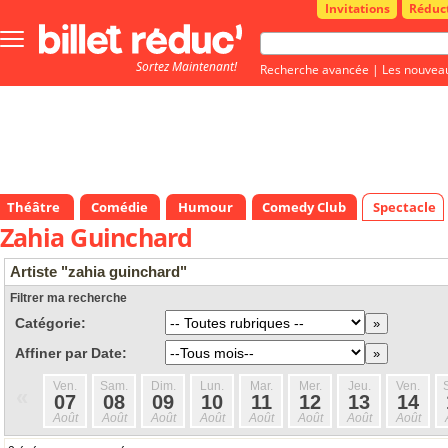
Invitations
Réduc
Bouton
menu
Sortez Maintenant!
principale
Recherche avancée
|
Les nouvea
Théâtre
Comédie
Humour
Comedy Club
Spectacle
Zahia Guinchard
Artiste "zahia guinchard"
Filtrer ma recherche
Catégorie:
Affiner par Date:
Ven.
Sam.
Dim.
Lun.
Mar.
Mer.
Jeu.
Ven.
«
07
08
09
10
11
12
13
14
Août
Août
Août
Août
Août
Août
Août
Août