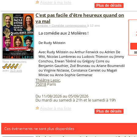
Ajouter à ma liste
C'est pas facile d'être heureux quand on
va mal
Comédie > Comédie contemporaine
à 12 ans
La comédie aux 2 Molières !
De Rudy Milstein
Avec Rudy Milstein ou Arthur Fenwick ou Adrien De
v
Witt, Nicolas Lumbreras ou Ludovic Thievon ou Jimmy
Conchou, Erwan Téréné ou Grégory Corre ou
Note internautes:
Benjamin Gauthier, Zoé Bruneau ou Ariane Boumendil
ou Virginie Niclasse, Constance Carrelet ou Magali
avec
315 avis
Miniac ou Anne-Sophie Germanaz
Théâtre Lepic
,
75018
Paris
Du 11/08/2026 au 05/09/2026
Du mardi au samedi à 21h et le samedi à 19h
Ajouter à ma liste
Ces évènements ne sont plus disponibles