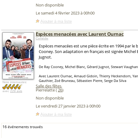
Non disponible
Le samedi 4 février 2023 à 00h00
Ajouter à ma liste
Espèces menacées avec Laurent Ournac
Comédie
Espèces menacées est une pièce écrite en 1994 par le 
Cooney. Son adaptation en français est signée Michel 
Jugnot.
De Ray Cooney, Michel Blanc, Gérard Jugnot, Stewart Vaughan
Avec Laurent Ournac, Arnaud Gidoin, Thierry Heckendorn, Yann
Gauthier, Zoé Bruneau, Sébastien Pierre, Serge Da Silva
Note internautes:
Salle des fêtes
,
Pierrelatte (
26
)
avec
229 avis
Non disponible
Le vendredi 27 janvier 2023 à 00h00
Ajouter à ma liste
16 événements trouvés