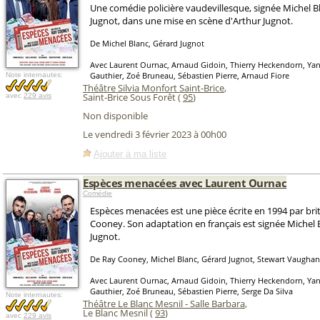
Une comédie policière vaudevillesque, signée Michel B
Jugnot, dans une mise en scène d'Arthur Jugnot.
De Michel Blanc, Gérard Jugnot
Avec Laurent Ournac, Arnaud Gidoin, Thierry Heckendorn, Yann
Gauthier, Zoé Bruneau, Sébastien Pierre, Arnaud Fiore
Note internautes:
Théâtre Silvia Monfort Saint-Brice
,
Saint-Brice Sous Forêt (
95
)
avec
229 avis
Non disponible
Le vendredi 3 février 2023 à 00h00
Ajouter à ma liste
Espèces menacées avec Laurent Ournac
Comédie
Espèces menacées est une pièce écrite en 1994 par br
Cooney. Son adaptation en français est signée Michel 
Jugnot.
De Ray Cooney, Michel Blanc, Gérard Jugnot, Stewart Vaughan
Avec Laurent Ournac, Arnaud Gidoin, Thierry Heckendorn, Yann
Gauthier, Zoé Bruneau, Sébastien Pierre, Serge Da Silva
Note internautes:
Théâtre Le Blanc Mesnil - Salle Barbara
,
Le Blanc Mesnil (
93
)
avec
229 avis