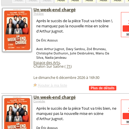
Août
Août
Août
Août
Août
Août
Août
Août
Un week-end chargé
Théâtre
Après le succès de la pièce Tout va très bien !,
ne manquez pas la nouvelle mise en scène
d'Arthur Jugnot.
v
De Éric Assous
Avec Arthur Jugnot, Davy Sardou, Zoé Bruneau,
Christophe Duthuron, Julie Desbruères, Manu Da
Silva, Nadia Jandeau
Espace des Arts
,
Chalon Sur Saône (
71
)
Le dimanche 6 décembre 2026 à 16h30
Ajouter à ma liste
Un week-end chargé
Comédie
Après le succès de la pièce Tout va très bien, ne
manquez pas la nouvelle mise en scène
d'Arthur Jugnot.
v
De Éric Assous