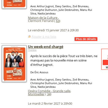
Avec Arthur Jugnot, Davy Sardou, Zoé Bruneau,
Christophe Duthuron, Julie Desbruères, Manu Rui
Silva, Nadia Jandeau
Maison de la Culture
,
Clermont Ferrand (
63
)
Le vendredi 15 janvier 2027 à 20h30
Ajouter à ma liste
Un week-end chargé
Théâtre
Après le succès de la pièce Tout va très bien, ne
manquez pas la nouvelle mise en scène
d'Arthur Jugnot.
v
De Éric Assous
Avec Arthur Jugnot, Davy Sardou, Zoé Bruneau,
Christophe Duthuron, Julie Desbruères, Manu Rui
Silva, Nadia Jandeau
Opéra Comédie - Grande salle
,
Montpellier
(
34
)
Le mardi 2 février 2027 à 20h00