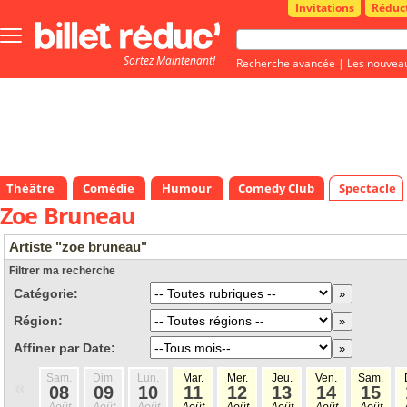
Invitations
Réduc
Bouton
menu
Sortez Maintenant!
principale
Recherche avancée
|
Les nouvea
Théâtre
Comédie
Humour
Comedy Club
Spectacle
Zoe Bruneau
Artiste "zoe bruneau"
Filtrer ma recherche
Catégorie:
Région:
Affiner par Date:
Sam.
Dim.
Lun.
Mar.
Mer.
Jeu.
Ven.
Sam.
«
08
09
10
11
12
13
14
15