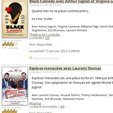
Black Comedy avec Arthur Jugnot et Virginie 
Comédie
à partir de 10 ans
Quand rien ne se passe comme prévu.
De Peter Shaffer
Avec Arthur Jugnot, Virginie Lemoine, Mélanie Page, Hervé Du
Degrémont, Zoé Bruneau, Laurent Richard
Théâtre de Lunéville
,
Lunéville (
54
)
Note internautes:
Non disponible
avec
140 avis
Le samedi 15 janvier 2022 à 00h00
Ajouter à ma liste
Espèces menacées avec Laurent Ournac
Comédie
à partir de 12 ans
Espèces menacées est une pièce écrite en 1994 par br
Cooney. Son adaptation en français est signée Michel 
Jugnot.
Avec Laurent Ournac, Arnaud Gidoin, Thierry Heckendorn, Yann
Gauthier, Zoé Bruneau, Sébastien Pierre
Atlantia
,
La Baule Escoublac (
44
)
Note internautes: