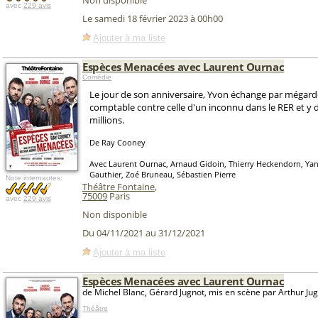
Non disponible
avec
229 avis
Le samedi 18 février 2023 à 00h00
Ajouter à ma liste
Espèces Menacées avec Laurent Ournac
Comédie
Le jour de son anniversaire, Yvon échange par mégard
comptable contre celle d'un inconnu dans le RER et y
millions.
De Ray Cooney
Avec Laurent Ournac, Arnaud Gidoin, Thierry Heckendorn, Yann
Gauthier, Zoé Bruneau, Sébastien Pierre
Note internautes:
Théâtre Fontaine
,
75009
Paris
avec
229 avis
Non disponible
Du 04/11/2021 au 31/12/2021
Ajouter à ma liste
Espèces Menacées avec Laurent Ournac
de Michel Blanc, Gérard Jugnot, mis en scène par Arthur Ju
Théâtre