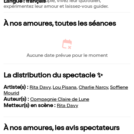
Entrez dans leur couple, vivez leur quotidien,
Langue : français
expérimentez leur amour et laissez-vous guider.
À nos amoures, toutes les séances
Aucune date prévue pour le moment
La distribution du spectacle ✨
Artiste(s) :
Rita Davy
,
Lou Pisana
,
Charlie Narcy
,
Soffiene
Mourid
Auteur(s) :
Compagnie Claire de Lune
Metteur(s) en scène :
Rita Davy
À nos amoures, les avis spectateurs