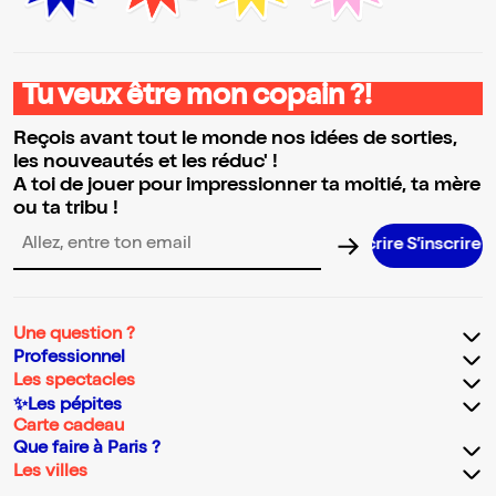
Tu veux être mon copain ?!
Reçois avant tout le monde nos idées de sorties,
les nouveautés et les réduc' !
A toi de jouer pour impressionner ta moitié, ta mère
ou ta tribu !
S’inscrire
Adresse email pour la newsletter
Une question ?
Professionnel
Les spectacles
✨Les pépites
Carte cadeau
Que faire à Paris ?
Les villes