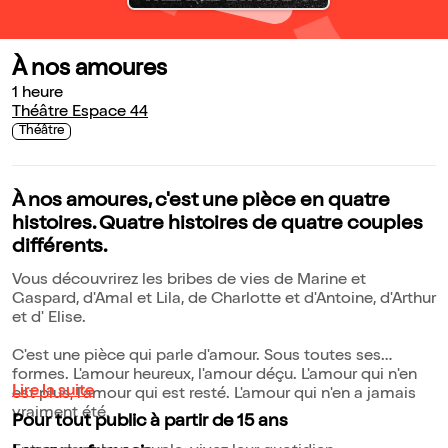
À nos amoures
1 heure
Théâtre Espace 44
Théâtre
À nos amoures, c'est une pièce en quatre
histoires. Quatre histoires de quatre couples
différents.
Vous découvrirez les bribes de vies de Marine et
Gaspard, d'Amal et Lila, de Charlotte et d'Antoine, d'Arthur
et d' Elise.
C'est une pièce qui parle d'amour. Sous toutes ses
formes. L'amour heureux, l'amour déçu. L'amour qui n'en
Lire la suite
est plus, l'amour qui est resté. L'amour qui n'en a jamais
vraiment été.
Pour tout public à partir de 15 ans