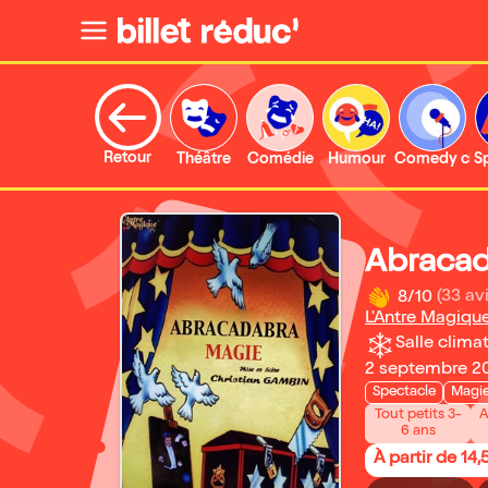
Retour
Théâtre
Comédie
Humour
Comedy clu
S
Abracad
8/10
(33 avi
L'Antre Magiqu
Salle climat
2 septembre 20
Spectacle
Magi
Tout petits 3-
A
6 ans
À partir de 14,