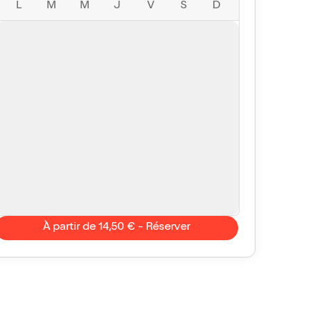
L
M
M
J
V
S
D
À partir de 14,50 € - Réserver