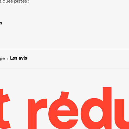
elques pistes :
s
Les avis
ie