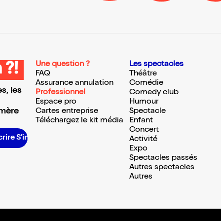
Une question ?
Les spectacles
 ?!
FAQ
Théâtre
Assurance annulation
Comédie
s, les
Professionnel
Comedy club
Espace pro
Humour
 mère
Cartes entreprise
Spectacle
Téléchargez le kit média
Enfant
Concert
e S’inscrire S’inscrire S’inscrire S’inscrire S’inscrire S’inscrire S’inscrire S’inscrire S’inscrire S’inscrire S’inscrire
Activité
Expo
Spectacles passés
Autres spectacles
Autres