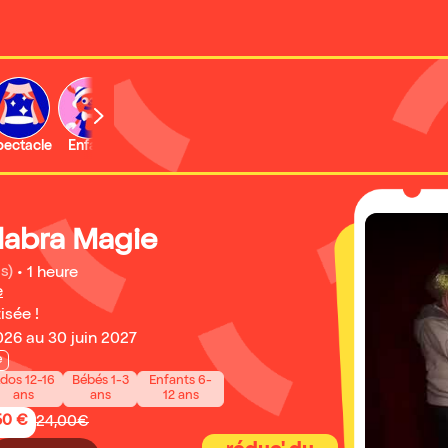
b
pectacle
Enfant
Concert
Activité
Expo et musée
abra Magie
s)
•
1 heure
e
isée !
26 au 30 juin 2027
e
dos 12-16
Bébés 1-3
Enfants 6-
ans
ans
12 ans
50 €
24,00€