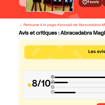
Favoris
← Retourne à la page d'accueil de Abracadabra 
Avis et critiques : Abracadabra Mag
Les avi
😍
8/10
🤗
😐
🙁