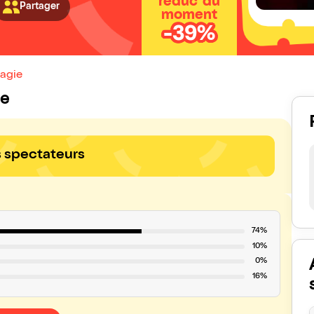
réduc' du
Partager
moment
-39%
Magie
ie
s spectateurs
74%
10%
0%
16%