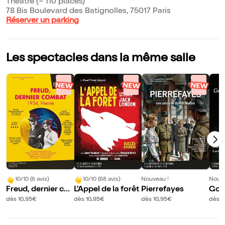
Théâtre (~ 110 places)
78 Bis Boulevard des Batignolles, 75017 Paris
Réserver un parking
Les spectacles dans la même salle
10/10 (6 avis)
10/10 (68 avis)
Nouveau !
Nouve
Freud, dernier co
L'Appel de la forêt
Pierrefayes
Gou
mbat
our
dès 10,95€
dès 10,95€
dès 10,95€
dès 1