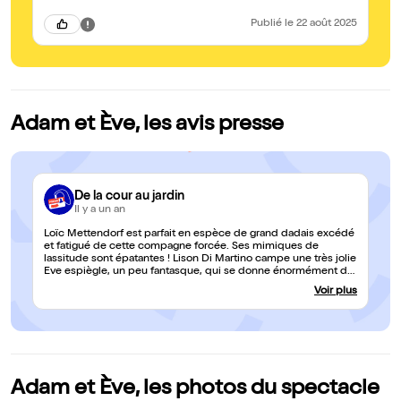
fût
Publié
le 22 août 2025
Adam et Ève, les avis presse
De la cour au jardin
Il y a un an
Loïc Mettendorf est parfait en espèce de grand dadais excédé
et fatigué de cette compagne forcée. Ses mimiques de
lassitude sont épatantes ! Lison Di Martino campe une très jolie
Eve espiègle, un peu fantasque, qui se donne énormément de
mal pour séduire son camarade d’Eden. (…) On sort de ce
Voir plus
délicieux spectacle sur un petit nuage, ravis d’avoir assisté à
une entreprise artistique des plus réussies.
Adam et Ève, les photos du spectacle