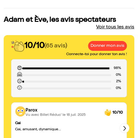
Adam et Ève, les avis spectateurs
Voir tous les avis
10/10
(65 avis)
Donner mon avis
Connecte-toi pour donner ton avis !
😍
98%
🤗
0%
😐
2%
🙁
0%
Parox
10/10
Vu avec Billet Réduc'
le 18 juil. 2025
Gai
Me
Gai, amusant, dynamique...
Un
tr