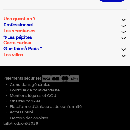
Une question ?
Professionnel
Les spectacles
✨Les pépites
Carte cadeau
Que faire à Paris ?
Les villes
Paiements sécurisés
Conditions générales
Politique de confidentialité
Mentions légales et CGU
Chartes cookies
Plateforme d'éthique et de conformité
Accessibilité
Gestion des cookies
billetreduc © 2026