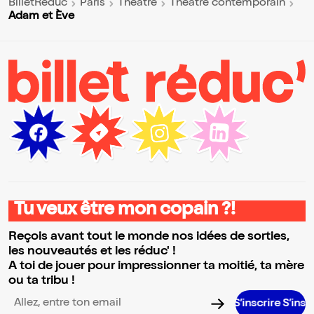
BilletReduc
Paris
Théâtre
Théâtre contemporain
Adam et Ève
Tu veux être mon copain ?!
Reçois avant tout le monde nos idées de sorties,
les nouveautés et les réduc' !
A toi de jouer pour impressionner ta moitié, ta mère
ou ta tribu !
S’inscrire S’inscrire S’inscrir
Adresse email pour la newsletter