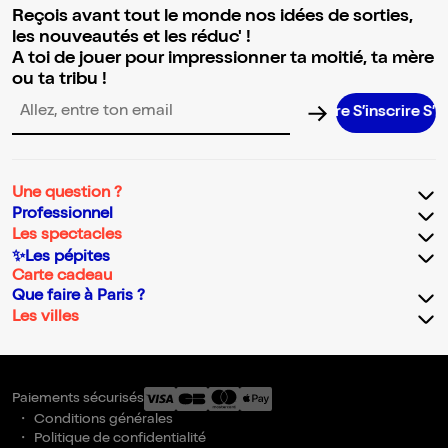
Reçois avant tout le monde nos idées de sorties,
les nouveautés et les réduc' !
A toi de jouer pour impressionner ta moitié, ta mère
ou ta tribu !
S’inscrire S’inscr
Adresse email pour la newsletter
Une question ?
Professionnel
Les spectacles
✨Les pépites
Carte cadeau
Que faire à Paris ?
Les villes
Paiements sécurisés
Conditions générales
Politique de confidentialité