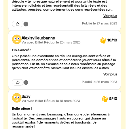
déroule vite , presque naturellement et pourtant le texte est
intense en clichés et très représentatif des faits réels et des
attitudes, pensées, comportement des gens représentées sur
scène. De l'intelligence qui montre que le mélange des cultures
Voir plus
et religion est possible. Un attachement particulier à l'acteur qui
jouent l'algérien !
Publié
le 27 mars 2023
Alexisvilleurbanne
10/10
Vu avec Billet Réduc'
le 25 mars 2023
On a adoré !
On a passé une excellente soirée.Les dialogues sont drôles et
percutants, les comédiennes et comédiens jouent leurs rôles à la
perfection. On rit, on s'amuse et cela nous remémore au passage
qu'on doit vraiment être bienveillant les uns envers les autres
quelle que soit notre origine et notre culture. Le personnage de
Voir plus
Madeleine est vraiment hilarant ! Et donne de sa personne !
J'espère que c'était bien de l'eau et pas de la vodka qu'elle reçoit
Publié
le 26 mars 2023
! Merci pour cette belle soirée et cet accueil toujours chaleureux
du Repaire de la Comédie ! Vous êtes au top !
Suzy
8/10
Vu avec Billet Réduc'
le 18 mars 2023
Belle pièce !
Un bon moment avec beaucoup d'humour et de références à
l'actualité. Des personnages hauts en couleur qui donne un
cocktail explosif de moments drôles et touchants. Je
recommande !