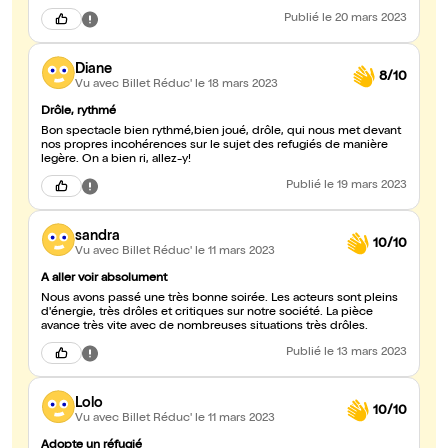
Publié
le 20 mars 2023
Diane
8/10
Vu avec Billet Réduc'
le 18 mars 2023
Drôle, rythmé
Bon spectacle bien rythmé,bien joué, drôle, qui nous met devant
nos propres incohérences sur le sujet des refugiés de manière
legère. On a bien ri, allez-y!
Publié
le 19 mars 2023
sandra
10/10
Vu avec Billet Réduc'
le 11 mars 2023
A aller voir absolument
Nous avons passé une très bonne soirée. Les acteurs sont pleins
d'énergie, très drôles et critiques sur notre société. La pièce
avance très vite avec de nombreuses situations très drôles.
Publié
le 13 mars 2023
Lolo
10/10
Vu avec Billet Réduc'
le 11 mars 2023
Adopte un réfugié