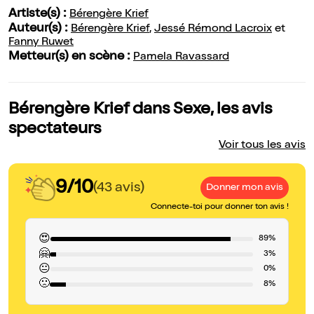
Artiste(s) :
Bérengère Krief
Auteur(s) :
Bérengère Krief
,
Jessé Rémond Lacroix
et
Fanny Ruwet
Metteur(s) en scène :
Pamela Ravassard
Bérengère Krief dans Sexe, les avis
spectateurs
Voir tous les avis
9/10
(43 avis)
Donner mon avis
Connecte-toi pour donner ton avis !
😍
89%
🤗
3%
😐
0%
🙁
8%