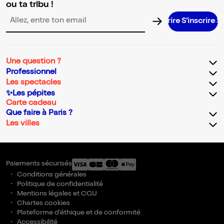
ou ta tribu !
S’inscrire S’inscrire S’inscrire S’inscrire S’
Adresse email pour la newsletter
Une question ?
Professionnel
Les spectacles
✨Les pépites
Carte cadeau
Que faire à Paris ?
Les villes
Paiements sécurisés
Conditions générales
Politique de confidentialité
Mentions légales et CGU
Chartes cookies
Plateforme d'éthique et de conformité
Accessibilité