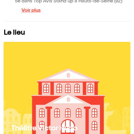
5e dans Top Avis Stand up à Hauts-de-Seine (92)
Voir plus
Le lieu
Théâtre Victor Hugo