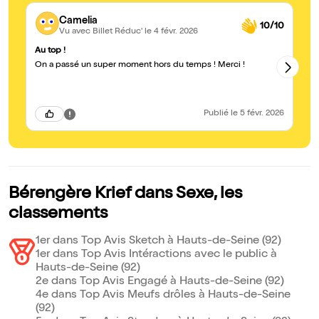
Camelia
10/10
Vu avec Billet Réduc'
le 4 févr. 2026
Au top !
Be
On a passé un super moment hors du temps ! Merci !
No
th
ém
Publié
le 5 févr. 2026
Bérengère Krief dans Sexe, les
classements
1er dans Top Avis Sketch à Hauts-de-Seine (92)
1er dans Top Avis Intéractions avec le public à
Hauts-de-Seine (92)
2e dans Top Avis Engagé à Hauts-de-Seine (92)
4e dans Top Avis Meufs drôles à Hauts-de-Seine
(92)