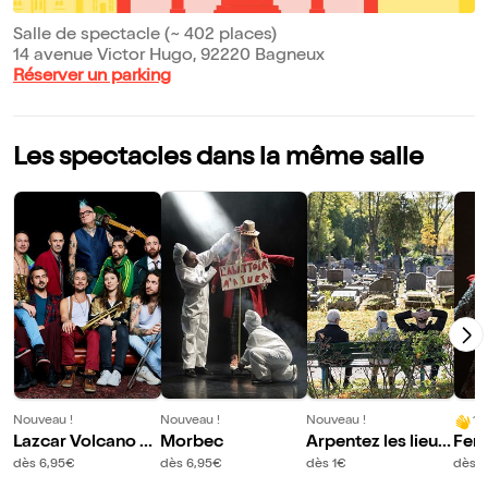
Salle de spectacle (~ 402 places)
14 avenue Victor Hugo, 92220 Bagneux
Réserver un parking
Les spectacles dans la même salle
Nouveau !
Nouveau !
Nouveau !
10
Lazcar Volcano &
Morbec
Arpentez les lieux
Fem
Sanseverino
où l'on fait dormir
cab
dès 6,95€
dès 6,95€
dès 1€
dès 6
les morts