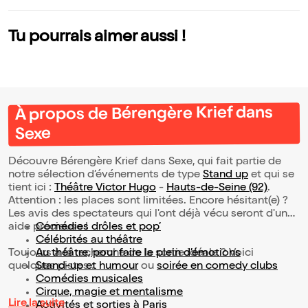
Tu pourrais aimer aussi !
À propos de Bérengère Krief dans
Sexe
Découvre Bérengère Krief dans Sexe, qui fait partie de
notre sélection d’événements de type
Stand up
et qui se
tient ici :
Théâtre Victor Hugo
-
Hauts-de-Seine (92)
.
Attention : les places sont limitées. Encore hésitant(e) ?
Les avis des spectateurs qui l'ont déjà vécu seront d'une
aide précieuse !
Comédies drôles et pop’
Célébrités au théâtre
Toujours à la recherche de la sortie idéale ? Voici
Au théâtre, pour faire le plein d’émotions
quelques pistes :
Stand-up et humour
ou
soirée en comedy clubs
Comédies musicales
Cirque, magie et mentalisme
Lire la suite
Activités et sorties à Paris