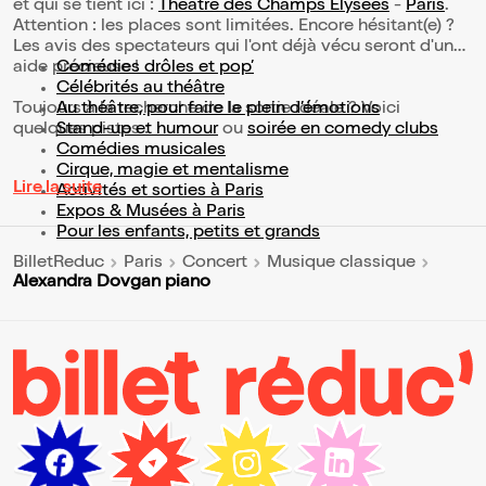
et qui se tient ici :
Théâtre des Champs Elysées
-
Paris
.
Attention : les places sont limitées. Encore hésitant(e) ?
Les avis des spectateurs qui l'ont déjà vécu seront d'une
aide précieuse !
Comédies drôles et pop’
Célébrités au théâtre
Toujours à la recherche de la sortie idéale ? Voici
Au théâtre, pour faire le plein d’émotions
quelques pistes :
Stand-up et humour
ou
soirée en comedy clubs
Comédies musicales
Cirque, magie et mentalisme
Lire la suite
Activités et sorties à Paris
Expos & Musées à Paris
Pour les enfants, petits et grands
BilletReduc
Paris
Concert
Musique classique
Alexandra Dovgan piano