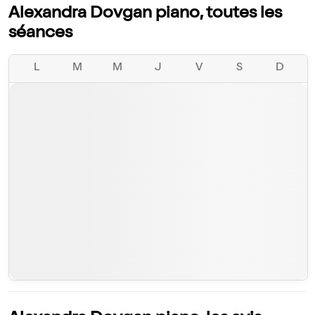
Alexandra Dovgan piano, toutes les
séances
L
M
M
J
V
S
D