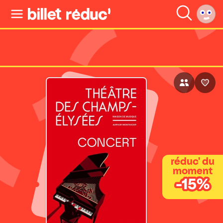
réduc' du
moment
-15%