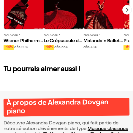
Nouveau !
Nouveau !
Nouveau !
Nouve
Wiener Philharmo
Le Crépuscule de
Malandain Ballet
Pier
niker
s dieux
Biarritz
-14%
dès 69€
-14%
dès 55€
dès 43€
-61%
Tu pourrais aimer aussi !
À propos de Alexandra Dovgan
piano
Découvre Alexandra Dovgan piano, qui fait partie de
notre sélection d’événements de type
Musique classique