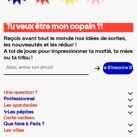
Tu veux être mon copain ?!
Reçois avant tout le monde nos idées de sorties,
les nouveautés et les réduc' !
A toi de jouer pour impressionner ta moitié, ta mère
ou ta tribu !
S’inscrire S’inscrir
Adresse email pour la newsletter
Une question ?
Professionnel
Les spectacles
✨Les pépites
Carte cadeau
Que faire à Paris ?
Les villes