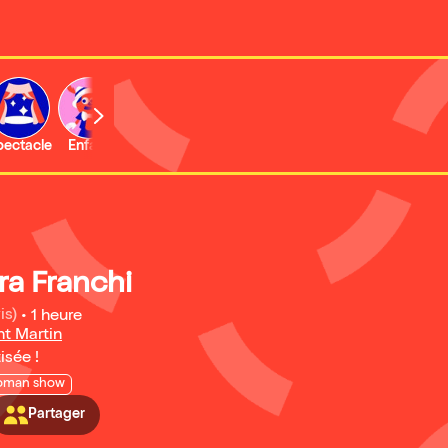
b
pectacle
Enfant
Concert
Activité
Expo et musée
ra Franchi
is)
•
1 heure
nt Martin
isée !
oman show
Partager