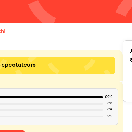
chi
s spectateurs
100%
0%
0%
0%