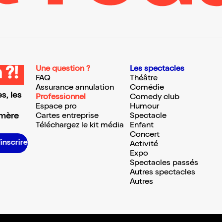
Une question ?
Les spectacles
 ?!
FAQ
Théâtre
Assurance annulation
Comédie
s, les
Professionnel
Comedy club
Espace pro
Humour
 mère
Cartes entreprise
Spectacle
Téléchargez le kit média
Enfant
Concert
S’inscrire S’inscrire S’inscrire S’inscrire S’inscrire S’inscrire S’inscrire S’inscrire S’inscrire S’inscrire S’inscrire S’inscrire
Activité
Expo
Spectacles passés
Autres spectacles
Autres