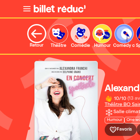
Retour
Théâtre
Comédie
Humour
Comedy clu
S
Alexand
10/10
(13 av
Théâtre BO Sai
Salle climat
Humour
One w
Favoris