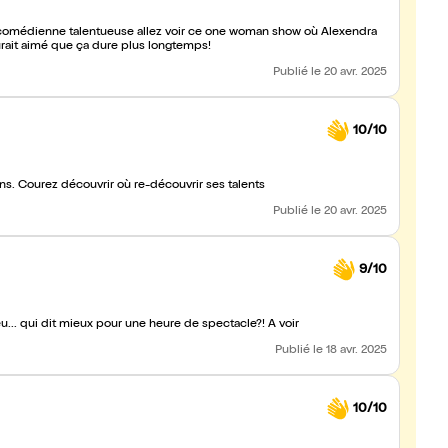
comédienne talentueuse allez voir ce one woman show où Alexendra
urait aimé que ça dure plus longtemps!
Publié
le 20 avr. 2025
10/10
ns. Courez découvrir où re-découvrir ses talents
Publié
le 20 avr. 2025
9/10
u... qui dit mieux pour une heure de spectacle?! À voir
Publié
le 18 avr. 2025
10/10