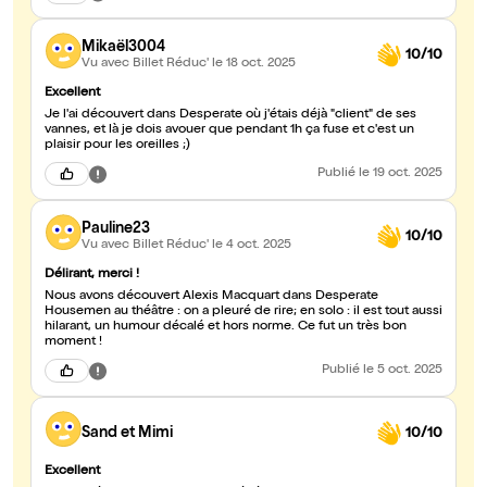
Mikaël3004
10/10
Vu avec Billet Réduc'
le 18 oct. 2025
Excellent
Je l'ai découvert dans Desperate où j'étais déjà "client" de ses
vannes, et là je dois avouer que pendant 1h ça fuse et c'est un
plaisir pour les oreilles ;)
Publié
le 19 oct. 2025
Pauline23
10/10
Vu avec Billet Réduc'
le 4 oct. 2025
Délirant, merci !
Nous avons découvert Alexis Macquart dans Desperate
Housemen au théâtre : on a pleuré de rire; en solo : il est tout aussi
hilarant, un humour décalé et hors norme. Ce fut un très bon
moment !
Publié
le 5 oct. 2025
Sand et Mimi
10/10
Excellent