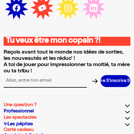
Tu veux être mon copain ?!
Reçois avant tout le monde nos idées de sorties,
les nouveautés et les réduc' !
A toi de jouer pour impressionner ta moitié, ta mère
ou ta tribu !
S’inscrire S’inscr
Adresse email pour la newsletter
Une question ?
Professionnel
Les spectacles
✨Les pépites
Carte cadeau