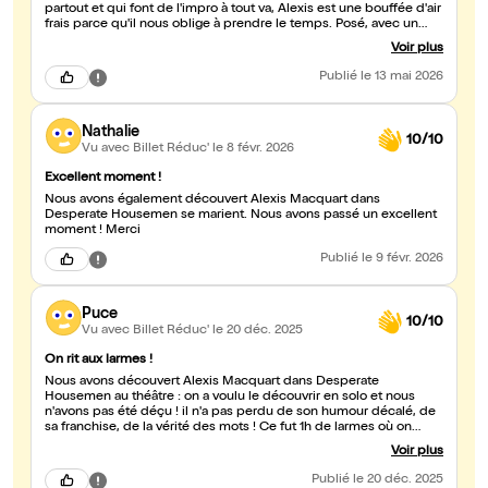
partout et qui font de l'impro à tout va, Alexis est une bouffée d'air
frais parce qu'il nous oblige à prendre le temps. Posé, avec un
monologue divers et varié, et plein de remarques intéressantes
Voir plus
par rapport à l'âge adulte et le couple.
Publié
le 13 mai 2026
Nathalie
10/10
Vu avec Billet Réduc'
le 8 févr. 2026
Excellent moment !
Nous avons également découvert Alexis Macquart dans
Desperate Housemen se marient. Nous avons passé un excellent
moment ! Merci
Publié
le 9 févr. 2026
Puce
10/10
Vu avec Billet Réduc'
le 20 déc. 2025
On rit aux larmes !
Nous avons découvert Alexis Macquart dans Desperate
Housemen au théâtre : on a voulu le découvrir en solo et nous
n'avons pas été déçu ! il n'a pas perdu de son humour décalé, de
sa franchise, de la vérité des mots ! Ce fut 1h de larmes où on
oublie tout ! Merci encore et continuez ! On adore !
Voir plus
Publié
le 20 déc. 2025