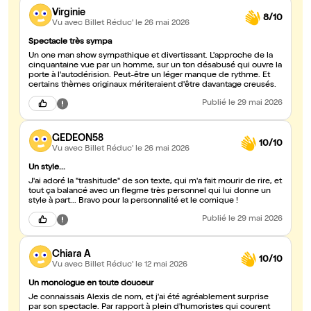
Virginie
8/10
Vu avec Billet Réduc'
le 26 mai 2026
Spectacle très sympa
Un one man show sympathique et divertissant. L'approche de la
cinquantaine vue par un homme, sur un ton désabusé qui ouvre la
porte à l'autodérision. Peut-être un léger manque de rythme. Et
certains thèmes originaux mériteraient d'être davantage creusés.
Publié
le 29 mai 2026
GEDEON58
10/10
Vu avec Billet Réduc'
le 26 mai 2026
Un style...
J'ai adoré la "trashitude" de son texte, qui m'a fait mourir de rire, et
tout ça balancé avec un flegme très personnel qui lui donne un
style à part... Bravo pour la personnalité et le comique !
Publié
le 29 mai 2026
Chiara A
10/10
Vu avec Billet Réduc'
le 12 mai 2026
Un monologue en toute douceur
Je connaissais Alexis de nom, et j'ai été agréablement surprise
par son spectacle. Par rapport à plein d'humoristes qui courent