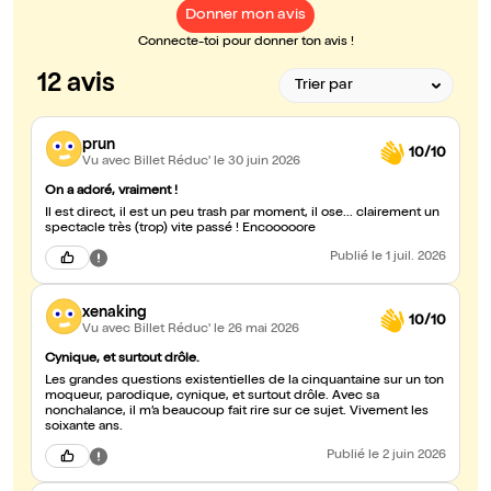
Donner mon avis
Connecte-toi pour donner ton avis !
12 avis
prun
10/10
Vu avec Billet Réduc'
le 30 juin 2026
On a adoré, vraiment !
Il est direct, il est un peu trash par moment, il ose... clairement un
spectacle très (trop) vite passé ! Encooooore
Publié
le 1 juil. 2026
xenaking
10/10
Vu avec Billet Réduc'
le 26 mai 2026
Cynique, et surtout drôle.
Les grandes questions existentielles de la cinquantaine sur un ton
moqueur, parodique, cynique, et surtout drôle. Avec sa
nonchalance, il m’a beaucoup fait rire sur ce sujet. Vivement les
soixante ans.
Publié
le 2 juin 2026