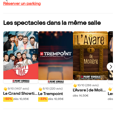
Réserver un parking
Les spectacles dans la même salle
10/10 (286 avis)
9/10 (1407 avis)
8/10 (220 avis)
10
L'Avare | de Molièr
Le Grand Showti
Le Trempoint
Les 
e
dès 14,50€
me : L'ultimate imp
Sca
-50%
dès 10,95€
-33%
dès 10,95€
dès 1
ro comédie show