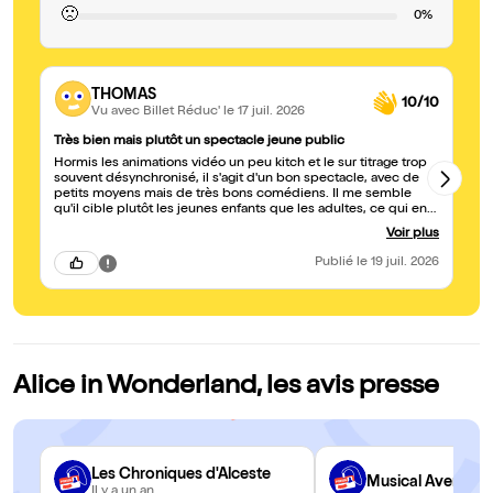
🙁
0%
THOMAS
10/10
Vu avec Billet Réduc'
le 17 juil. 2026
Très bien mais plutôt un spectacle jeune public
Ex
Hormis les animations vidéo un peu kitch et le sur titrage trop
Vu
souvent désynchronisé, il s'agit d'un bon spectacle, avec de
an
petits moyens mais de très bons comédiens. Il me semble
da
qu'il cible plutôt les jeunes enfants que les adultes, ce qui en
ry
fait un spectacle familial.
av
Voir plus
Publié
le 19 juil. 2026
Alice in Wonderland, les avis presse
Les Chroniques d'Alceste
Musical Avenue
Il y a un an