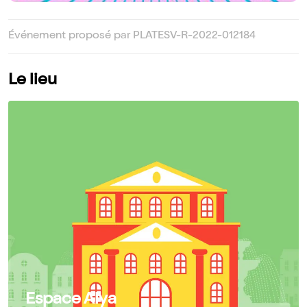
Événement proposé par PLATESV-R-2022-012184
Le lieu
Espace Alya