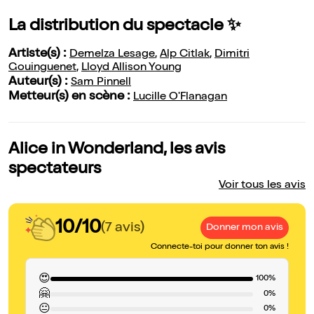
La distribution du spectacle ✨
Artiste(s) :
Demelza Lesage
,
Alp Citlak
,
Dimitri
Gouinguenet
,
Lloyd Allison Young
Auteur(s) :
Sam Pinnell
Metteur(s) en scène :
Lucille O'Flanagan
Alice in Wonderland, les avis
spectateurs
Voir tous les avis
10/10
(7 avis)
Donner mon avis
Connecte-toi pour donner ton avis !
😍
100%
🤗
0%
😐
0%