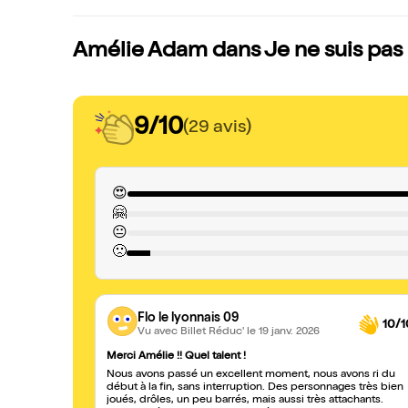
Amélie Adam dans Je ne suis pas u
9/10
(29 avis)
😍
🤗
😐
🙁
Flo le lyonnais 09
10/1
Vu avec Billet Réduc'
le 19 janv. 2026
Merci Amélie !! Quel talent !
Nous avons passé un excellent moment, nous avons ri du
début à la fin, sans interruption. Des personnages très bien
joués, drôles, un peu barrés, mais aussi très attachants.