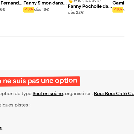
9/10 (402 avis)
 Fernande
Fanny Simon dans
Camille L
Fanny Pocholle dan
vis des aut
Mais que vont dire l
s Fissuré
16€
dès 18€
dès 1
-18%
-18%
s Comment bien réu
dès 22€
es voisins ?
ssir son burn out ?
 ne suis pas une option
option de type
Seul en scène
, organisé ici :
Boui Boui Café C
elques pistes :
s