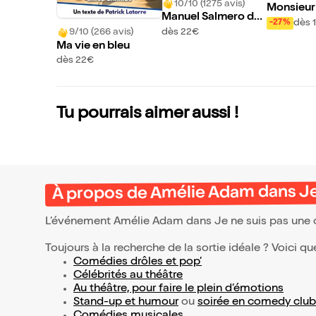
10/10 (1275 avis)
Monsieur
Manuel Salmero da
z dans L'a
dès 
-27%
ns Manuel de survie
dès 22€
9/10 (266 avis)
res
Ma vie en bleu
dès 22€
Tu pourrais aimer aussi !
À propos de Amélie Adam dans Je
L’événement Amélie Adam dans Je ne suis pas une 
Toujours à la recherche de la sortie idéale ? Voici qu
Comédies drôles et pop’
Célébrités au théâtre
Au théâtre, pour faire le plein d’émotions
Stand-up et humour
ou
soirée en comedy club
Comédies musicales