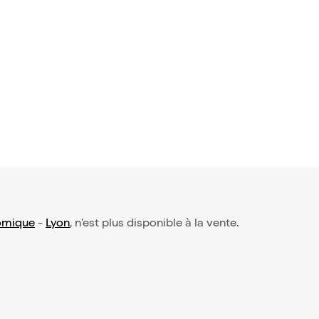
iénard dan
e
8€
omique
-
Lyon
, n'est plus disponible à la vente.