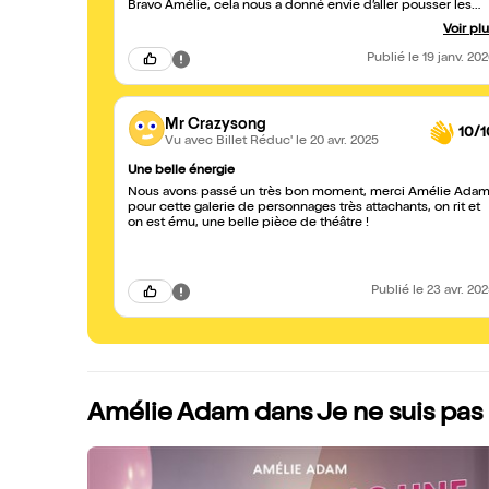
Bravo Amélie, cela nous a donné envie d’aller pousser les
portes d’un EHPAD pour faire de belles rencontres 😁
Voir pl
Publié
le 19 janv. 20
Mr Crazysong
10/1
Vu avec Billet Réduc'
le 20 avr. 2025
Une belle énergie
Nous avons passé un très bon moment, merci Amélie Ada
pour cette galerie de personnages très attachants, on rit et
on est ému, une belle pièce de théâtre !
Publié
le 23 avr. 20
Amélie Adam dans Je ne suis pas 