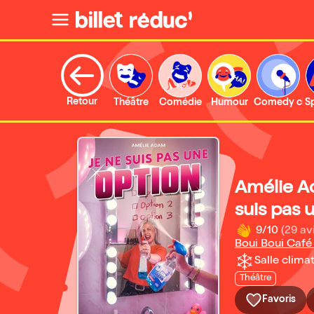
Retour
Théâtre
Comédie
Humour
Comedy clu
S
Amélie A
suis pas 
9/10
(29 av
Boui Boui Caf
Salle climat
Théâtre
Favoris