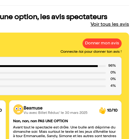
ne option, les avis spectateurs
Voir tous les avis
Donner mon avis
Connecte-toi pour donner ton avis !
96%
0%
0%
4%
Beamuse
0
10/10
Vu avec Billet Réduc'
le 30 mars 2025
Non, non, non PAS UNE OPTION
Félici
Avant tout le spectacle est drôle. Une bulle anti déprime du
À voir
dimanche soir. Mais surtout le texte et les jeux d'Amélie tour
Je re
à tour Emmanuelle, Sandy, Simone et les autres sont tendres