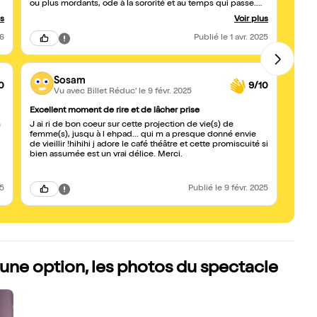
ou plus mordants, ode à la sororité et au temps qui passe.
On adore
us
Voir plus
26
Publié
le 1 avr. 2025
Sosam
0
9/10
Vu avec Billet Réduc'
le 9 févr. 2025
Excellent moment de rire et de lâcher prise
Un ex
m
J ai ri de bon coeur sur cette projection de vie(s) de
Quell
femme(s), jusqu à l ehpad... qui m a presque donné envie
émouv
de vieillir !hihihi j adore le café théâtre et cette promiscuité si
promet
bien assumée est un vrai délice. Merci.
25
Publié
le 9 févr. 2025
une option, les photos du spectacle