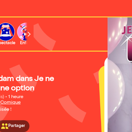
b
pectacle
Enfant
Concert
Activité
Expo et musée
dam dans Je ne
une option
is)
•
1 heure
é Comique
isée !
Partager