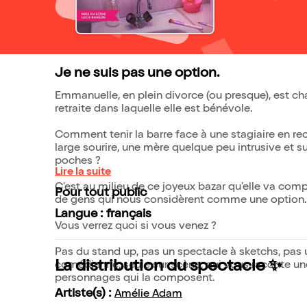
Je ne suis pas une option.
Emmanuelle, en plein divorce (ou presque), est cha
retraite dans laquelle elle est bénévole.
Comment tenir la barre face à une stagiaire en re
large sourire, une mère quelque peu intrusive et s
poches ?
Lire la suite
C'est au milieu de ce joyeux bazar qu'elle va com
Pour tout public
de gens qui nous considèrent comme une option
Langue : français
Vous verrez quoi si vous venez ?
Pas du stand up, pas un spectacle à sketchs, pas un one woman s
La distribution du spectacle ✨
comédienne, seule sur scène, qui vous raconte une
personnages qui la composent.
Artiste(s) :
Amélie Adam