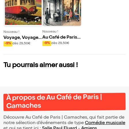
Nouveau !
Nouveau !
Au Café de Paris |
Voyage, Voyages
Gamaches
| Gamaches
-9%
dès 29,50€
-9%
dès 29,50€
Tu pourrais aimer aussi !
À propos de Au Café de Paris |
Gamaches
Découvre Au Café de Paris | Gamaches, qui fait partie de
notre sélection d’événements de type
Comédie musicale
et qui se tient ici :
Salle Paul Eluard
-
Amiens
.