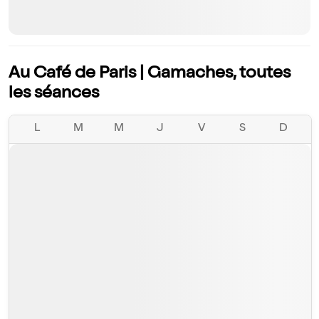
Au Café de Paris | Gamaches, toutes
les séances
L
M
M
J
V
S
D