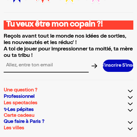
Tu veux être mon copain ?!
Reçois avant tout le monde nos idées de sorties,
les nouveautés et les réduc' !
A toi de jouer pour impressionner ta moitié, ta mère
ou ta tribu !
S’inscrire S’inscrire S’inscr
Adresse email pour la newsletter
Une question ?
Professionnel
Les spectacles
✨Les pépites
Carte cadeau
Que faire à Paris ?
Les villes