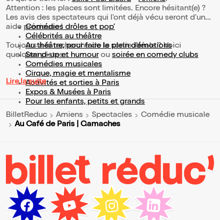
Attention : les places sont limitées. Encore hésitant(e) ?
Les avis des spectateurs qui l'ont déjà vécu seront d'une
aide précieuse !
Comédies drôles et pop’
Célébrités au théâtre
Toujours à la recherche de la sortie idéale ? Voici
Au théâtre, pour faire le plein d’émotions
quelques pistes :
Stand-up et humour
ou
soirée en comedy clubs
Comédies musicales
Cirque, magie et mentalisme
Lire la suite
Activités et sorties à Paris
Expos & Musées à Paris
Pour les enfants, petits et grands
BilletReduc
Amiens
Spectacles
Comédie musicale
Au Café de Paris | Gamaches