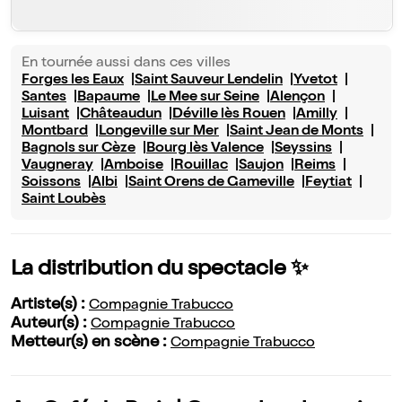
En tournée aussi dans ces villes
Forges les Eaux
Saint Sauveur Lendelin
Yvetot
Santes
Bapaume
Le Mee sur Seine
Alençon
Luisant
Châteaudun
Déville lès Rouen
Amilly
Montbard
Longeville sur Mer
Saint Jean de Monts
Bagnols sur Cèze
Bourg lès Valence
Seyssins
Vaugneray
Amboise
Rouillac
Saujon
Reims
Soissons
Albi
Saint Orens de Gameville
Feytiat
Saint Loubès
La distribution du spectacle ✨
Artiste(s) :
Compagnie Trabucco
Auteur(s) :
Compagnie Trabucco
Metteur(s) en scène :
Compagnie Trabucco