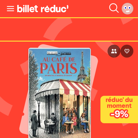
réduc' du
moment
-9%