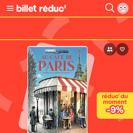
réduc' du
moment
-9%