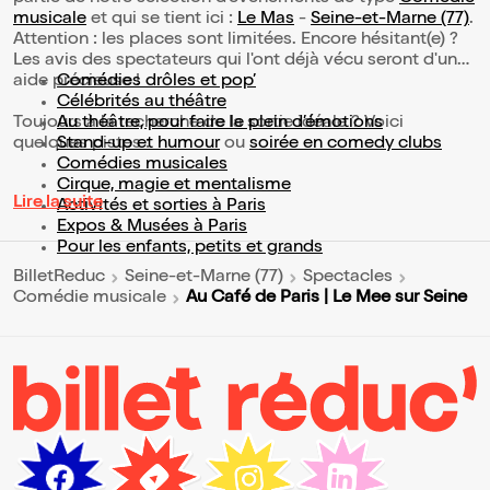
musicale
et qui se tient ici :
Le Mas
-
Seine-et-Marne (77)
.
Attention : les places sont limitées. Encore hésitant(e) ?
Les avis des spectateurs qui l'ont déjà vécu seront d'une
aide précieuse !
Comédies drôles et pop’
Célébrités au théâtre
Toujours à la recherche de la sortie idéale ? Voici
Au théâtre, pour faire le plein d’émotions
quelques pistes :
Stand-up et humour
ou
soirée en comedy clubs
Comédies musicales
Cirque, magie et mentalisme
Lire la suite
Activités et sorties à Paris
Expos & Musées à Paris
Pour les enfants, petits et grands
BilletReduc
Seine-et-Marne (77)
Spectacles
Au Café de Paris | Le Mee sur Seine
Comédie musicale