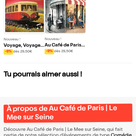
Nouveau !
Nouveau !
Au Café de Paris |
Voyage, Voyages
Le Mee sur Seine
| Le Mee sur Seine
-9%
dès 29,50€
-9%
dès 29,50€
Tu pourrais aimer aussi !
À propos de Au Café de Paris | Le
Mee sur Seine
Découvre Au Café de Paris | Le Mee sur Seine, qui fait
partie de notre sélection d’événements de type
Comédie