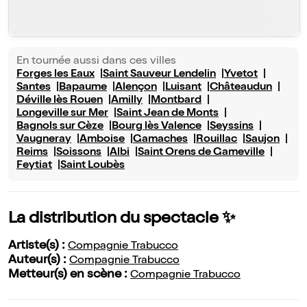
En tournée aussi dans ces villes
Forges les Eaux
Saint Sauveur Lendelin
Yvetot
Santes
Bapaume
Alençon
Luisant
Châteaudun
Déville lès Rouen
Amilly
Montbard
Longeville sur Mer
Saint Jean de Monts
Bagnols sur Cèze
Bourg lès Valence
Seyssins
Vaugneray
Amboise
Gamaches
Rouillac
Saujon
Reims
Soissons
Albi
Saint Orens de Gameville
Feytiat
Saint Loubès
La distribution du spectacle ✨
Artiste(s) :
Compagnie Trabucco
Auteur(s) :
Compagnie Trabucco
Metteur(s) en scène :
Compagnie Trabucco