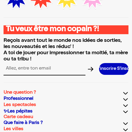
Tu veux être mon copain ?!
Reçois avant tout le monde nos idées de sorties,
les nouveautés et les réduc' !
A toi de jouer pour impressionner ta moitié, ta mère
ou ta tribu !
S’inscrire S’inscrire S’inscri
Adresse email pour la newsletter
Une question ?
Professionnel
Les spectacles
✨Les pépites
Carte cadeau
Que faire à Paris ?
Les villes