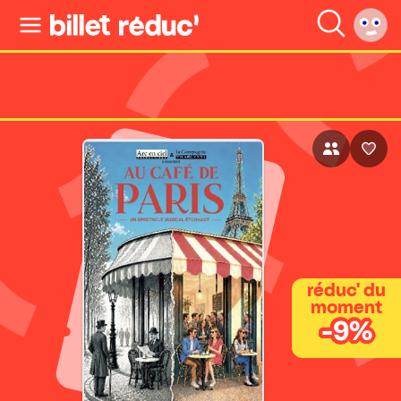
réduc' du
moment
-9%