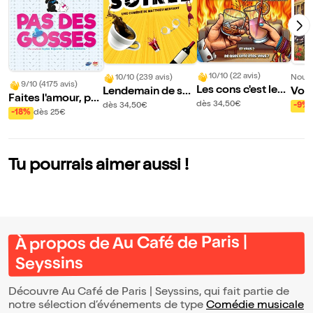
10/10 (22 avis)
10/10 (239 avis)
Nouve
9/10 (4175 avis)
Les cons c'est les
Lendemain de soir
Voy
Faites l'amour, pa
autres
ée
| Se
dès 34,50€
dès 34,50€
-9%
s des gosses
-18%
dès 25€
Tu pourrais aimer aussi !
À propos de Au Café de Paris |
Seyssins
Découvre Au Café de Paris | Seyssins, qui fait partie de
notre sélection d’événements de type
Comédie musicale