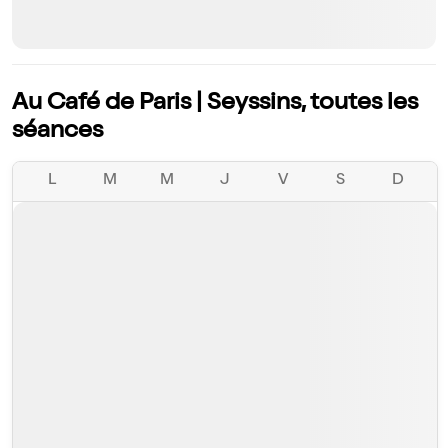
Au Café de Paris | Seyssins, toutes les
séances
L
M
M
J
V
S
D