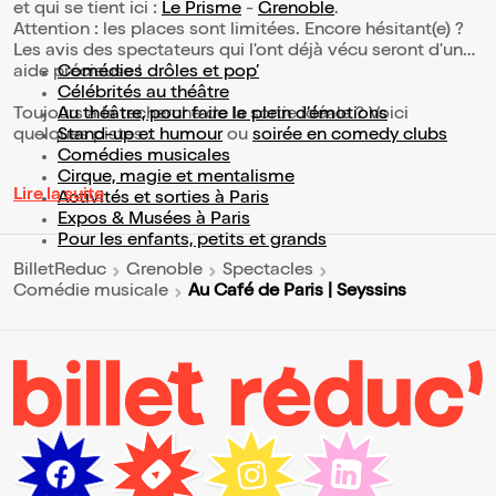
et qui se tient ici :
Le Prisme
-
Grenoble
.
Attention : les places sont limitées. Encore hésitant(e) ?
Les avis des spectateurs qui l'ont déjà vécu seront d'une
aide précieuse !
Comédies drôles et pop’
Célébrités au théâtre
Toujours à la recherche de la sortie idéale ? Voici
Au théâtre, pour faire le plein d’émotions
quelques pistes :
Stand-up et humour
ou
soirée en comedy clubs
Comédies musicales
Cirque, magie et mentalisme
Lire la suite
Activités et sorties à Paris
Expos & Musées à Paris
Pour les enfants, petits et grands
BilletReduc
Grenoble
Spectacles
Au Café de Paris | Seyssins
Comédie musicale