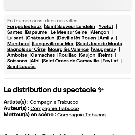
En tournée aussi dans ces villes
Forges les Eaux
Saint Sauveur Lendelin
Yvetot
Santes
Bapaume
Le Mee sur Seine
Alençon
Luisant
Châteaudun
Déville lès Rouen
Amilly
Montbard
Longeville sur Mer
Saint Jean de Monts
Bagnols sur Cèze
Bourg lès Valence
Vaugneray
Amboise
Gamaches
Rouillac
Saujon
Reims
Soissons
Albi
Saint Orens de Gameville
Feytiat
Saint Loubès
La distribution du spectacle ✨
Artiste(s) :
Compagnie Trabucco
Auteur(s) :
Compagnie Trabucco
Metteur(s) en scène :
Compagnie Trabucco