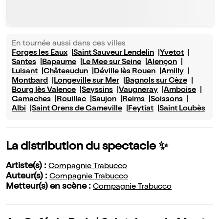
En tournée aussi dans ces villes
Forges les Eaux
Saint Sauveur Lendelin
Yvetot
Santes
Bapaume
Le Mee sur Seine
Alençon
Luisant
Châteaudun
Déville lès Rouen
Amilly
Montbard
Longeville sur Mer
Bagnols sur Cèze
Bourg lès Valence
Seyssins
Vaugneray
Amboise
Gamaches
Rouillac
Saujon
Reims
Soissons
Albi
Saint Orens de Gameville
Feytiat
Saint Loubès
La distribution du spectacle ✨
Artiste(s) :
Compagnie Trabucco
Auteur(s) :
Compagnie Trabucco
Metteur(s) en scène :
Compagnie Trabucco