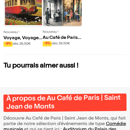
Nouveau !
Nouveau !
Au Café de Paris |
Voyage, Voyages
Saint Jean de Mo
| Saint Jean de Mo
-9%
dès 29,50€
-9%
dès 29,50€
nts
nts
Tu pourrais aimer aussi !
À propos de Au Café de Paris | Saint
Jean de Monts
Découvre Au Café de Paris | Saint Jean de Monts, qui fait
partie de notre sélection d’événements de type
Comédie
musicale
et qui se tient ici :
Auditorium du Palais des