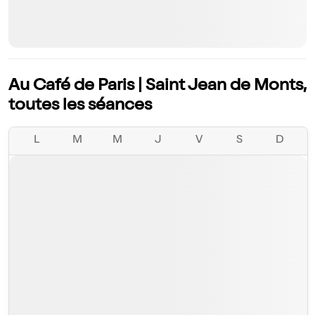
Au Café de Paris | Saint Jean de Monts,
toutes les séances
L
M
M
J
V
S
D