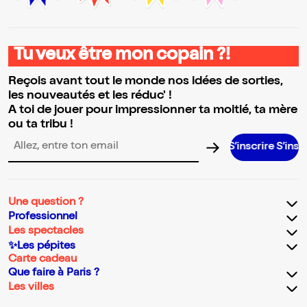
Tu veux être mon copain ?!
Reçois avant tout le monde nos idées de sorties,
les nouveautés et les réduc' !
A toi de jouer pour impressionner ta moitié, ta mère
ou ta tribu !
S’inscrire S’inscrire S’ins
Adresse email pour la newsletter
Une question ?
Professionnel
Les spectacles
✨Les pépites
Carte cadeau
Que faire à Paris ?
Les villes