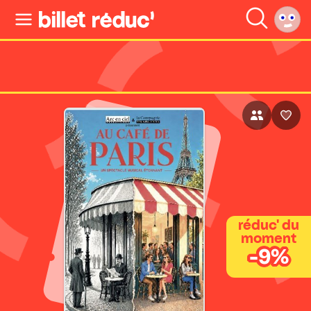
réduc' du
moment
-9%