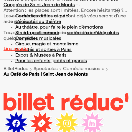
Congrès de Saint Jean de Monts
- .
Attention : les places sont limitées. Encore hésitant(e) ?
Les avis des spectateurs qui l'ont déjà vécu seront d'une
Comédies drôles et pop’
aide précieuse !
Célébrités au théâtre
Au théâtre, pour faire le plein d’émotions
Toujours à la recherche de la sortie idéale ? Voici
Stand-up et humour
ou
soirée en comedy clubs
quelques pistes :
Comédies musicales
Cirque, magie et mentalisme
Lire la suite
Activités et sorties à Paris
Expos & Musées à Paris
Pour les enfants, petits et grands
BilletReduc
Spectacles
Comédie musicale
Au Café de Paris | Saint Jean de Monts