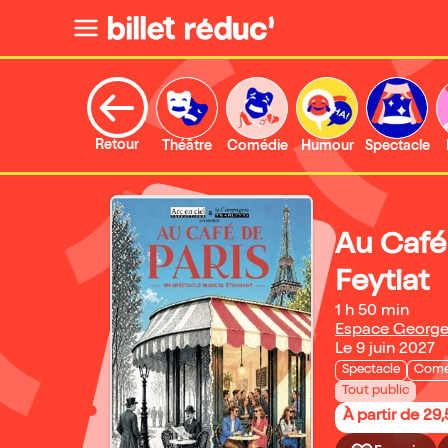
Retour
Théâtre
Comédie
Humour
Spectacle
Au Café 
Feytiat
1 h 50 min
Espace George
Le 9 juin 2027
Spectacle
Comé
Tout public
À partir de 29