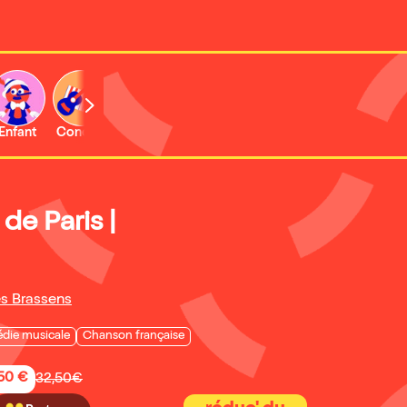
Enfant
Concert
de Paris |
s Brassens
die musicale
Chanson française
,50 €
32,50€