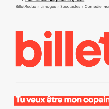
Pour les enfants, petits et grands
BilletReduc
Limoges
Spectacles
Comédie mus
Tu veux être mon copain