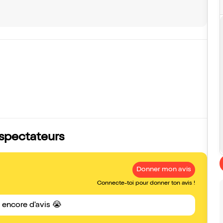
s spectateurs
Donner mon avis
Connecte-toi pour donner ton avis !
s encore d'avis 😭