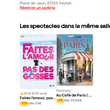
Place de Jeun, 87220 Feytiat
Réserver un parking
Les spectacles dans la même sall
Nouveau !
9/10 (4174 avis)
Au Café de Paris | F
Faites l'amour, pas d
eytiat
dès 29,50€
-9%
es gosses
dès 24€
-21%