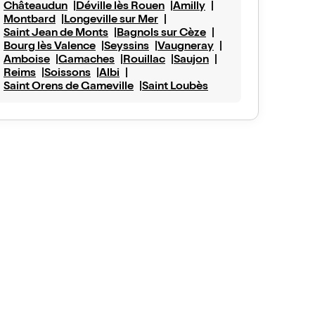
Châteaudun
Déville lès Rouen
Amilly
Montbard
Longeville sur Mer
Saint Jean de Monts
Bagnols sur Cèze
Bourg lès Valence
Seyssins
Vaugneray
Amboise
Gamaches
Rouillac
Saujon
Reims
Soissons
Albi
Saint Orens de Gameville
Saint Loubès