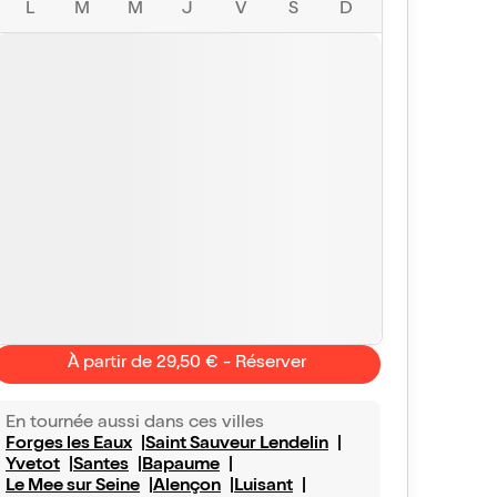
L
M
M
J
V
S
D
À partir de 29,50 € - Réserver
En tournée aussi dans ces villes
Forges les Eaux
Saint Sauveur Lendelin
Yvetot
Santes
Bapaume
Le Mee sur Seine
Alençon
Luisant