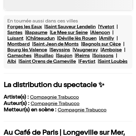
En tournée aussi dans ces villes
Forges les Eaux
Saint Sauveur Lendelin
Yvetot
Santes
Bapaume
Le Mee sur Seine
Alençon
Luisant
Châteaudun
Déville lès Rouen
Amilly
Montbard
Saint Jean de Monts
Bagnols sur Cèze
Bourg lès Valence
Seyssins
Vaugneray
Amboise
Gamaches
Rouillac
Saujon
Reims
Soissons
Albi
Saint Orens de Gameville
Feytiat
Saint Loubès
La distribution du spectacle ✨
Artiste(s) :
Compagnie Trabucco
Auteur(s) :
Compagnie Trabucco
Metteur(s) en scène :
Compagnie Trabucco
Au Café de Paris | Longeville sur Mer,