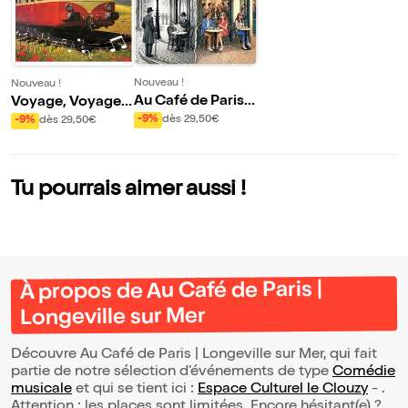
Nouveau !
Nouveau !
Au Café de Paris |
Voyage, Voyages
Longeville sur Mer
| Longeville sur M
-9%
dès 29,50€
-9%
dès 29,50€
er
Tu pourrais aimer aussi !
À propos de Au Café de Paris |
Longeville sur Mer
Découvre Au Café de Paris | Longeville sur Mer, qui fait
partie de notre sélection d’événements de type
Comédie
musicale
et qui se tient ici :
Espace Culturel le Clouzy
- .
Attention : les places sont limitées. Encore hésitant(e) ?