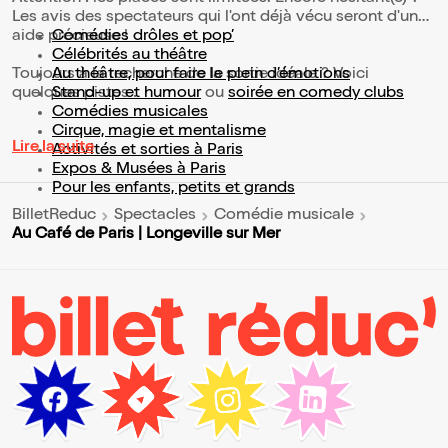
Les avis des spectateurs qui l'ont déjà vécu seront d'une
aide précieuse !
Comédies drôles et pop’
Célébrités au théâtre
Toujours à la recherche de la sortie idéale ? Voici
Au théâtre, pour faire le plein d’émotions
quelques pistes :
Stand-up et humour
ou
soirée en comedy clubs
Comédies musicales
Cirque, magie et mentalisme
Lire la suite
Activités et sorties à Paris
Expos & Musées à Paris
Pour les enfants, petits et grands
BilletReduc
Spectacles
Comédie musicale
Au Café de Paris | Longeville sur Mer