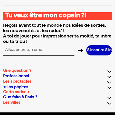
Tu veux être mon copain ?!
Reçois avant tout le monde nos idées de sorties,
les nouveautés et les réduc' !
A toi de jouer pour impressionner ta moitié, ta mère
ou ta tribu !
S’inscrire S’inscrire S’i
Adresse email pour la newsletter
Une question ?
Professionnel
Les spectacles
✨Les pépites
Carte cadeau
Que faire à Paris ?
Les villes