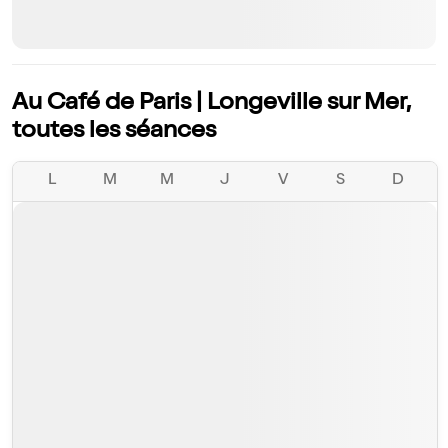
Au Café de Paris | Longeville sur Mer,
toutes les séances
L
M
M
J
V
S
D