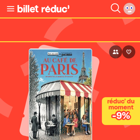
réduc' du
moment
-9%