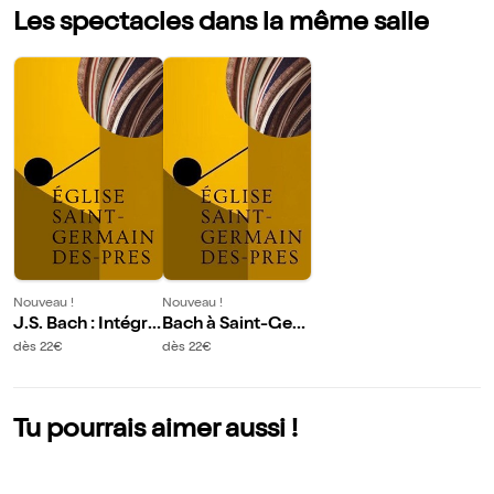
Les spectacles dans la même salle
Nouveau !
Nouveau !
J.S. Bach : Intégra
Bach à Saint-Ger
le des sonates et
main : Chapelle Sa
dès 22€
dès 22€
Partitas pour viol
int Symphorien
on
Tu pourrais aimer aussi !