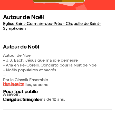
Autour de Noël
Eglise Saint-Germain-des-Prés - Chapelle de Saint-
Symphorien
Autour de Noël
Autour de Noël
- J.S. Bach, Jésus que ma joie demeure
- Aria en Ré-Corelli, Concerto pour la Nuit de Noël
- Noëls populaires et sacrés
Par le Classik Ensemble
Lire la suite
Clarisse Dalles, soprano
Pour tout public
A savoir :
Gratuit pour les moins de 12 ans.
Langue : français