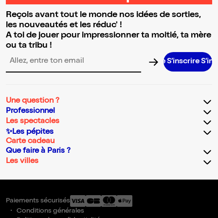
Reçois avant tout le monde nos idées de sorties,
les nouveautés et les réduc' !
A toi de jouer pour impressionner ta moitié, ta mère
ou ta tribu !
S’inscrire S’inscrir
Adresse email pour la newsletter
Une question ?
Professionnel
Les spectacles
✨Les pépites
Carte cadeau
Que faire à Paris ?
Les villes
Paiements sécurisés
Conditions générales