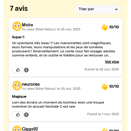
7 avis
Moïra
10/10
Vu avec Billet Réduc'
le 26 nov. 2025
Super !!
Un spectacle très beau !!! Les marionnettes sont magnifiques,
leurs formes, leurs manipulations et les jeux de lumières
produisent l' émerveillement. Le conte nous fait voyager adultes
comme enfants, et on oublie le théâtre pour se retrouver un
instant immergé dans le monde de Baba Yaga. Comme on ne
Voir plus
connaît pas les origines de Baba yaga, c'est vraiment unique de
pouvoir assister à un récit qui nous le conte, avec amour et
Publié
le 28 nov. 2025
minutie, en reprenant bien l'atmosphère des contes et légendes
d'Europe de l'Est. C'est magique
neurones
10/10
Vu avec Billet Réduc'
le 30 oct. 2025
Magique
Loin des écrans un moment de bonheur avec une troupe
inventive Un accueil familiale C est rare
Publié
le 1 nov. 2025
Giggs92