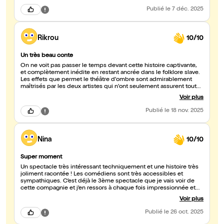
Publié
le 7 déc. 2025
Rikrou
10/10
Un très beau conte
On ne voit pas passer le temps devant cette histoire captivante,
et complètement inédite en restant ancrée dans le folklore slave.
Les effets que permet le théâtre d'ombre sont admirablement
maîtrisés par les deux artistes qui n'ont seulement assurent tout
l'aspect technique de leurs quatre mains, mais livrent aussi (et en
Voir plus
même temps !) une belle performance de jeu puisque leurs voix
sont celles de tous les nombreux personnages ! Un beau moment
Publié
le 18 nov. 2025
accessible à tous les publics.
Nina
10/10
Super moment
Un spectacle très intéressant techniquement et une histoire très
joliment racontée ! Les comédiens sont très accessibles et
sympathiques. C’est déjà le 3ème spectacle que je vais voir de
cette compagnie et j’en ressors à chaque fois impressionnée et
émerveillée !
Voir plus
Publié
le 26 oct. 2025