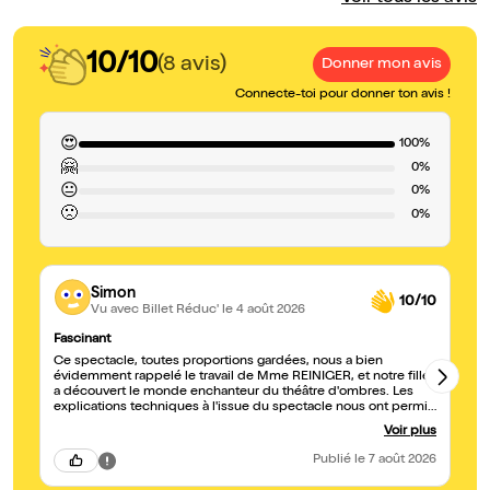
10/10
(8 avis)
Donner mon avis
Connecte-toi pour donner ton avis !
😍
100%
🤗
0%
😐
0%
🙁
0%
Simon
10/10
Vu avec Billet Réduc'
le 4 août 2026
Fascinant
Su
Ce spectacle, toutes proportions gardées, nous a bien
Un sp
évidemment rappelé le travail de Mme REINIGER, et notre fille
le
a découvert le monde enchanteur du théâtre d'ombres. Les
pr
explications techniques à l'issue du spectacle nous ont permis
ad
d'apprendre quelques petits secrets. Nous reviendrons !
re
Voir plus
Co
vr
Publié
le 7 août 2026
co
de