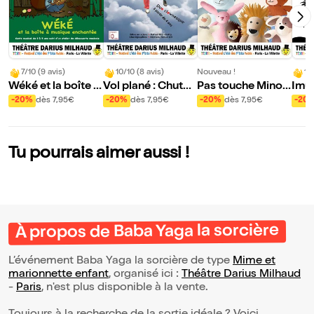
7/10 (9 avis)
10/10 (8 avis)
Nouveau !
10
Wéké et la boîte à
Vol plané : Chutes
Pas touche Minou
Imug
musique enchant
et rechutes !
che !
e de
-20%
dès 7,95€
-20%
dès 7,95€
-20%
dès 7,95€
-20
ée
gon
Tu pourrais aimer aussi !
À propos de Baba Yaga la sorcière
L’événement Baba Yaga la sorcière de type
Mime et
marionnette enfant
, organisé ici :
Théâtre Darius Milhaud
-
Paris
, n'est plus disponible à la vente.