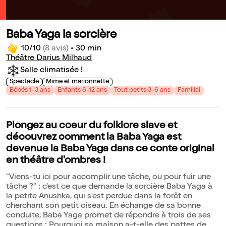
Baba Yaga la sorcière
10/10
(8 avis)
•
30 min
Théâtre Darius Milhaud
Salle climatisée !
Spectacle
Mime et marionnette
Bébés 1-3 ans
Enfants 6-12 ans
Tout petits 3-6 ans
Familial
Plongez au coeur du folklore slave et
découvrez comment la Baba Yaga est
devenue la Baba Yaga dans ce conte original
en théâtre d'ombres !
"Viens-tu ici pour accomplir une tâche, ou pour fuir une
tâche ?" : c'est ce que demande la sorcière Baba Yaga à
la petite Anushka, qui s'est perdue dans la forêt en
cherchant son petit oiseau. En échange de sa bonne
conduite, Baba Yaga promet de répondre à trois de ses
questions : Pourquoi sa maison a-t-elle des pattes de