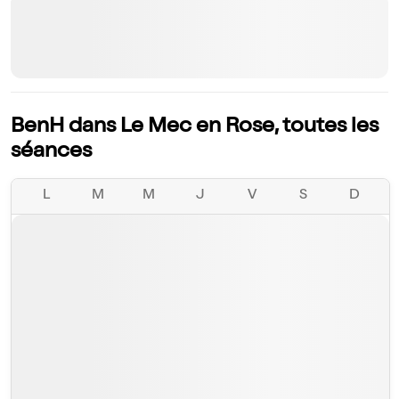
BenH dans Le Mec en Rose, toutes les
séances
L
M
M
J
V
S
D