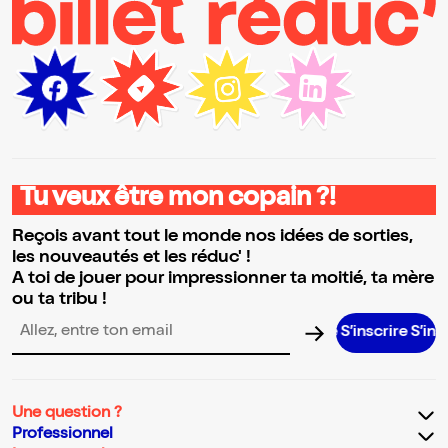
Tu veux être mon copain ?!
Reçois avant tout le monde nos idées de sorties,
les nouveautés et les réduc' !
A toi de jouer pour impressionner ta moitié, ta mère
ou ta tribu !
S’inscrire S’inscrire S’in
Adresse email pour la newsletter
Une question ?
Professionnel