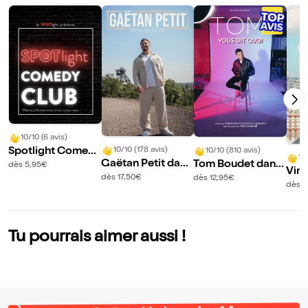
10/10 (6 avis)
Spotlight Comed
10/10 (178 avis)
10/10 (810 avis)
10
Gaëtan Petit dans
Tom Boudet dans
y Club
dès 5,95€
Vin
Ainsi va la vie
Vous dit quoi
dès 17,50€
dès 12,95€
ns 
dès 1
nd
Tu pourrais aimer aussi !