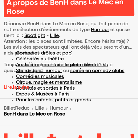
À propos de BenH dans Le Mec en
Rose
Découvre BenH dans Le Mec en Rose, qui fait partie de
notre sélection d’événements de type
Humour
et qui se
tient ici :
Spotlight
-
Lille
.
Attention : les places sont limitées. Encore hésitant(e) ?
Les avis des spectateurs qui l'ont déjà vécu seront d'une
aide précieuse !
Comédies drôles et pop’
Célébrités au théâtre
Toujours à la recherche de la sortie idéale ? Voici
Au théâtre, pour faire le plein d’émotions
quelques pistes :
Stand-up et humour
ou
soirée en comedy clubs
Comédies musicales
Cirque, magie et mentalisme
Lire la suite
Activités et sorties à Paris
Expos & Musées à Paris
Pour les enfants, petits et grands
BilletReduc
Lille
Humour
BenH dans Le Mec en Rose