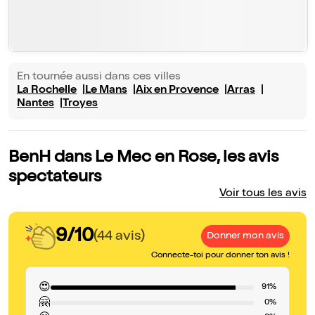
En tournée aussi dans ces villes
La Rochelle
Le Mans
Aix en Provence
Arras
Nantes
Troyes
BenH dans Le Mec en Rose, les avis
spectateurs
Voir tous les avis
9/10
(44 avis)
Donner mon avis
Connecte-toi pour donner ton avis !
😍
91%
🤗
0%