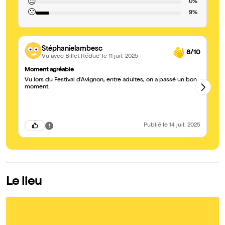
😐
0%
🙁
9%
Stéphanielambesc
8/10
Vu avec Billet Réduc'
le 11 juil. 2025
Moment agréable
Au
Vu lors du Festival d'Avignon, entre adultes, on a passé un bon
Hu
moment.
dé
al
Publié
le 14 juil. 2025
Le lieu