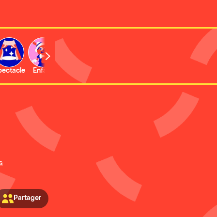
b
pectacle
Enfant
Concert
Activité
Expo et musée
s
Partager