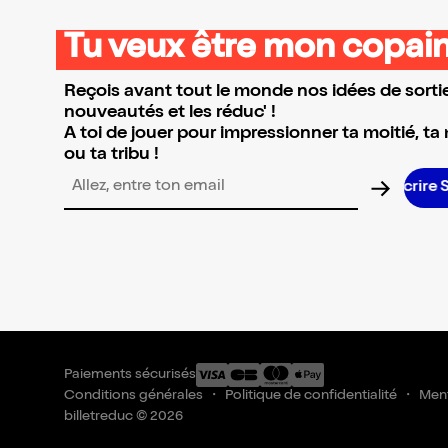
Tu veux être mon copain
Reçois avant tout le monde nos idées de sortie
nouveautés et les réduc' !
A toi de jouer pour impressionner ta moitié, ta
ou ta tribu !
Adresse email pour la newsletter
Paiements sécurisés
Conditions générales
Politique de confidentialité
Ment
billetreduc © 2026