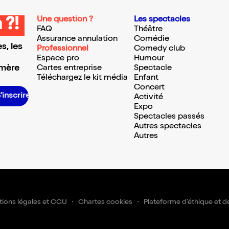
Une question ?
Les spectacles
 ?!
FAQ
Théâtre
Assurance annulation
Comédie
s, les
Professionnel
Comedy club
Espace pro
Humour
 mère
Cartes entreprise
Spectacle
Téléchargez le kit média
Enfant
Concert
S’inscrire S’inscrire S’inscrire S’inscrire S’inscrire S’inscrire S’inscrire S’inscrire S’inscrire S’inscrire S’inscrire S’inscrire
Activité
Expo
Spectacles passés
Autres spectacles
Autres
ions légales et CGU
Chartes cookies
Plateforme d'éthique et d