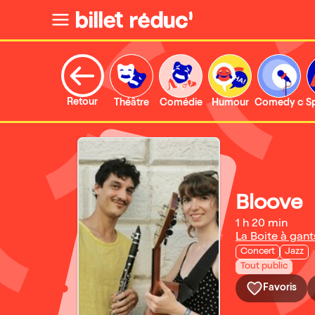
Retour
Théâtre
Comédie
Humour
Comedy clu
S
Bloove
1 h 20 min
La Boite à gant
Concert
Jazz
Tout public
Favoris