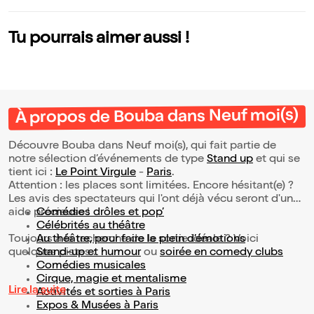
Tu pourrais aimer aussi !
À propos de Bouba dans Neuf moi(s)
Découvre Bouba dans Neuf moi(s), qui fait partie de
notre sélection d’événements de type
Stand up
et qui se
tient ici :
Le Point Virgule
-
Paris
.
Attention : les places sont limitées. Encore hésitant(e) ?
Les avis des spectateurs qui l'ont déjà vécu seront d'une
aide précieuse !
Comédies drôles et pop’
Célébrités au théâtre
Toujours à la recherche de la sortie idéale ? Voici
Au théâtre, pour faire le plein d’émotions
quelques pistes :
Stand-up et humour
ou
soirée en comedy clubs
Comédies musicales
Cirque, magie et mentalisme
Lire la suite
Activités et sorties à Paris
Expos & Musées à Paris