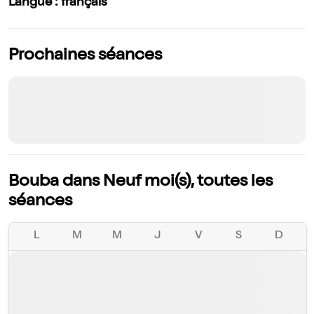
Langue : français
Prochaines séances
Bouba dans Neuf moi(s), toutes les
séances
L
M
M
J
V
S
D