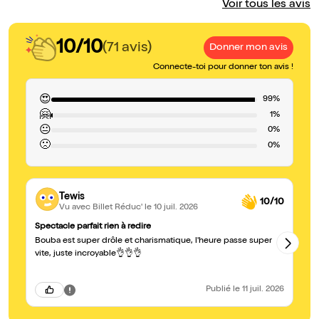
Voir tous les avis
10/10
(71 avis)
Donner mon avis
Connecte-toi pour donner ton avis !
😍
99%
🤗
1%
😐
0%
🙁
0%
Tewis
10/10
Vu avec Billet Réduc'
le 10 juil. 2026
Spectacle parfait rien à redire
Du
Bouba est super drôle et charismatique, l'heure passe super
Le
no
vite, juste incroyable👌👌👌
mo
vu
Publié
le 11 juil. 2026