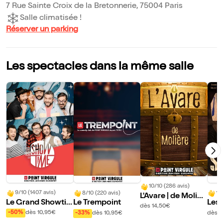
7 Rue Sainte Croix de la Bretonnerie, 75004 Paris
Salle climatisée !
Réserver un parking
Les spectacles dans la même salle
10/10 (286 avis)
9/10 (1407 avis)
8/10 (220 avis)
10
L'Avare | de Molièr
Le Grand Showti
Le Trempoint
Les 
e
dès 14,50€
me : L'ultimate imp
Sca
-50%
dès 10,95€
-33%
dès 10,95€
dès 1
ro comédie show