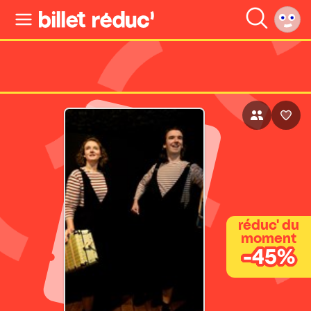
réduc' du
moment
-45%