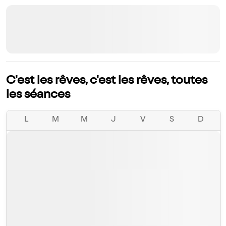
C'est les rêves, c'est les rêves, toutes
les séances
L
M
M
J
V
S
D