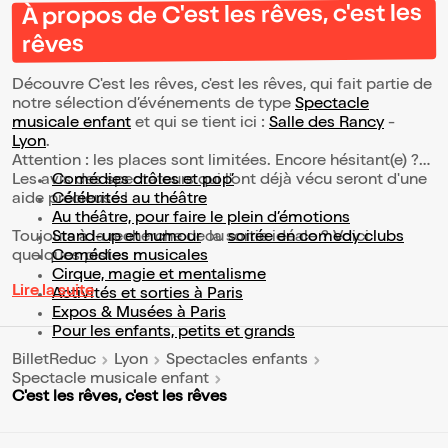
À propos de C'est les rêves, c'est les
rêves
Découvre C'est les rêves, c'est les rêves, qui fait partie de
notre sélection d’événements de type
Spectacle
musicale enfant
et qui se tient ici :
Salle des Rancy
-
Lyon
.
Attention : les places sont limitées. Encore hésitant(e) ?
Les avis des spectateurs qui l'ont déjà vécu seront d'une
Comédies drôles et pop’
aide précieuse !
Célébrités au théâtre
Au théâtre, pour faire le plein d’émotions
Toujours à la recherche de la sortie idéale ? Voici
Stand-up et humour
ou
soirée en comedy clubs
quelques pistes :
Comédies musicales
Cirque, magie et mentalisme
Lire la suite
Activités et sorties à Paris
Expos & Musées à Paris
Pour les enfants, petits et grands
BilletReduc
Lyon
Spectacles enfants
Spectacle musicale enfant
C'est les rêves, c'est les rêves