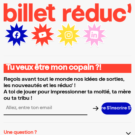
Tu veux être mon copain ?!
Reçois avant tout le monde nos idées de sorties,
les nouveautés et les réduc' !
A toi de jouer pour impressionner ta moitié, ta mère
ou ta tribu !
S’inscrire S’inscr
Adresse email pour la newsletter
Une question ?