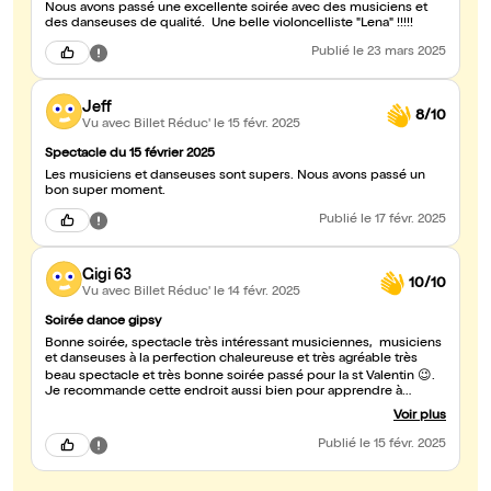
Nous avons passé une excellente soirée avec des musiciens et
des danseuses de qualité. Une belle violoncelliste "Lena" !!!!!
Publié
le 23 mars 2025
Jeff
8/10
Vu avec Billet Réduc'
le 15 févr. 2025
Spectacle du 15 février 2025
Les musiciens et danseuses sont supers. Nous avons passé un
bon super moment.
Publié
le 17 févr. 2025
Gigi 63
10/10
Vu avec Billet Réduc'
le 14 févr. 2025
Soirée dance gipsy
Bonne soirée, spectacle très intéressant musiciennes, musiciens
et danseuses à la perfection chaleureuse et très agréable très
beau spectacle et très bonne soirée passé pour la st Valentin 😉.
Je recommande cette endroit aussi bien pour apprendre à
danser que pour y voir leurs spectacle. Très belle endroit. Merci
Voir plus
encore et bonne continuation à tous 🙏
Publié
le 15 févr. 2025