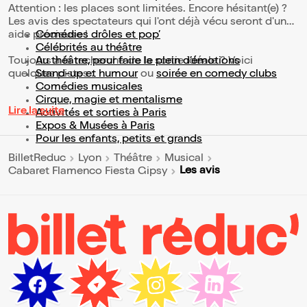
Attention : les places sont limitées. Encore hésitant(e) ?
Les avis des spectateurs qui l'ont déjà vécu seront d'une
aide précieuse !
Comédies drôles et pop’
Célébrités au théâtre
Toujours à la recherche de la sortie idéale ? Voici
Au théâtre, pour faire le plein d’émotions
quelques pistes :
Stand-up et humour
ou
soirée en comedy clubs
Comédies musicales
Cirque, magie et mentalisme
Lire la suite
Activités et sorties à Paris
Expos & Musées à Paris
Pour les enfants, petits et grands
BilletReduc
Lyon
Théâtre
Musical
Les avis
Cabaret Flamenco Fiesta Gipsy