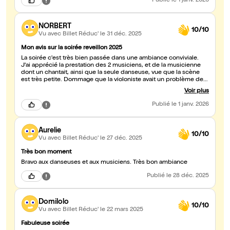
Publié
le 1 janv. 2026
NORBERT
10/10
Vu avec Billet Réduc'
le 31 déc. 2025
Mon avis sur la soirée reveillon 2025
La soirée c'est très bien passée dans une ambiance conviviale.
J'ai apprécié la prestation des 2 musiciens, et de la musicienne
dont un chantait, ainsi que la seule danseuse, vue que la scène
est très petite. Dommage que la violoniste avait un problème de
voix pour pouvoir chanter un peu plus longtemps.
Voir plus
Publié
le 1 janv. 2026
Aurelie
10/10
Vu avec Billet Réduc'
le 27 déc. 2025
Très bon moment
Bravo aux danseuses et aux musiciens. Très bon ambiance
Publié
le 28 déc. 2025
Domilolo
10/10
Vu avec Billet Réduc'
le 22 mars 2025
Fabuleuse soirée