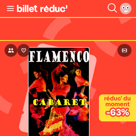
réduc' du
moment
-63%