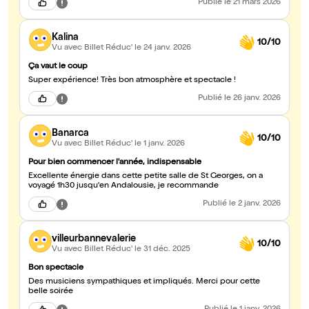
Publié
le 21 mars 2026
Kalina
10/10
Vu avec Billet Réduc'
le 24 janv. 2026
Ça vaut le coup
Super expérience! Très bon atmosphère et spectacle !
Publié
le 26 janv. 2026
Banarca
10/10
Vu avec Billet Réduc'
le 1 janv. 2026
Pour bien commencer l'année, indispensable
Excellente énergie dans cette petite salle de St Georges, on a
voyagé 1h30 jusqu'en Andalousie, je recommande
Publié
le 2 janv. 2026
villeurbannevalerie
10/10
Vu avec Billet Réduc'
le 31 déc. 2025
Bon spectacle
Des musiciens sympathiques et impliqués. Merci pour cette
belle soirée