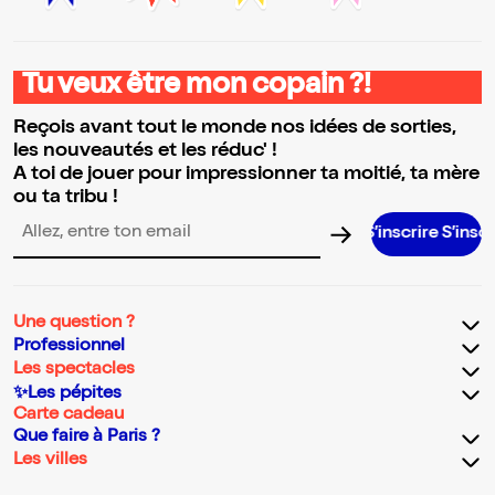
Tu veux être mon copain ?!
Reçois avant tout le monde nos idées de sorties,
les nouveautés et les réduc' !
A toi de jouer pour impressionner ta moitié, ta mère
ou ta tribu !
S’inscrire S’inscrire S’insc
Adresse email pour la newsletter
Une question ?
Professionnel
Les spectacles
✨Les pépites
Carte cadeau
Que faire à Paris ?
Les villes