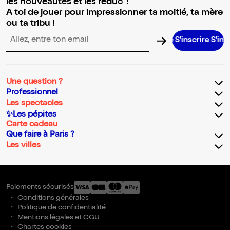
les nouveautés et les réduc' !
A toi de jouer pour impressionner ta moitié, ta mère
ou ta tribu !
S’inscrire S’inscrire S
Adresse email pour la newsletter
Une question ?
Professionnel
Les spectacles
✨Les pépites
Carte cadeau
Que faire à Paris ?
Les villes
Paiements sécurisés
Conditions générales
Politique de confidentialité
Mentions légales et CGU
Chartes cookies