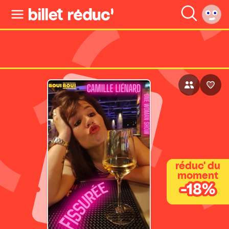
réduc' du
moment
-18%