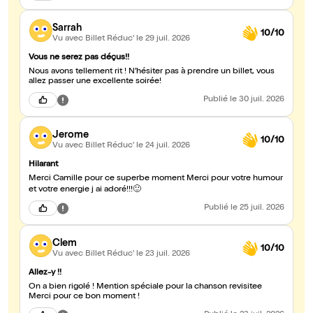
Sarrah
10/10
Vu avec Billet Réduc'
le 29 juil. 2026
Vous ne serez pas déçus!!
Nous avons tellement rit ! N’hésiter pas à prendre un billet, vous
allez passer une excellente soirée!
Publié
le 30 juil. 2026
Jerome
10/10
Vu avec Billet Réduc'
le 24 juil. 2026
Hilarant
Merci Camille pour ce superbe moment Merci pour votre humour
et votre energie j ai adoré!!!🙂
Publié
le 25 juil. 2026
Clem
10/10
Vu avec Billet Réduc'
le 23 juil. 2026
Allez-y !!
On a bien rigolé ! Mention spéciale pour la chanson revisitee
Merci pour ce bon moment !