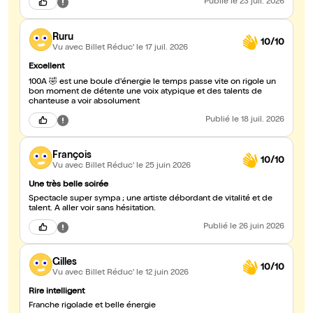
Publié
le 23 juil. 2026
Ruru
10/10
Vu avec Billet Réduc'
le 17 juil. 2026
Excellent
100A 🤣 est une boule d'énergie le temps passe vite on rigole un
bon moment de détente une voix atypique et des talents de
chanteuse a voir absolument
Publié
le 18 juil. 2026
François
10/10
Vu avec Billet Réduc'
le 25 juin 2026
Une très belle soirée
Spectacle super sympa ; une artiste débordant de vitalité et de
talent. A aller voir sans hésitation.
Publié
le 26 juin 2026
Gilles
10/10
Vu avec Billet Réduc'
le 12 juin 2026
Rire intelligent
Franche rigolade et belle énergie