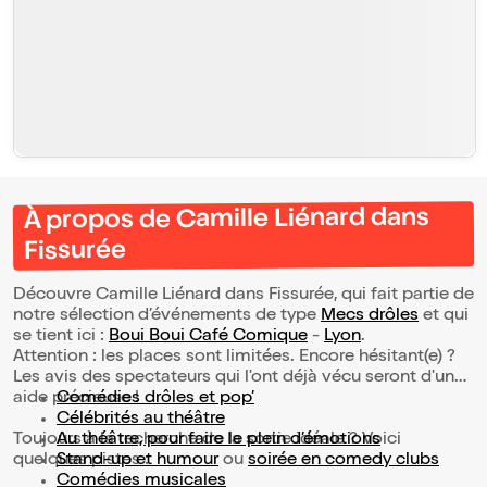
À propos de Camille Liénard dans
Fissurée
Découvre Camille Liénard dans Fissurée, qui fait partie de
notre sélection d’événements de type
Mecs drôles
et qui
se tient ici :
Boui Boui Café Comique
-
Lyon
.
Attention : les places sont limitées. Encore hésitant(e) ?
Les avis des spectateurs qui l'ont déjà vécu seront d'une
aide précieuse !
Comédies drôles et pop’
Célébrités au théâtre
Toujours à la recherche de la sortie idéale ? Voici
Au théâtre, pour faire le plein d’émotions
quelques pistes :
Stand-up et humour
ou
soirée en comedy clubs
Comédies musicales