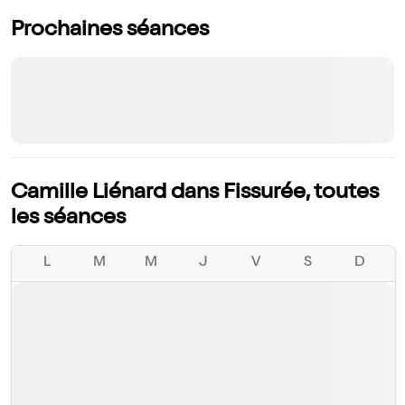
Prochaines séances
Camille Liénard dans Fissurée, toutes
les séances
L
M
M
J
V
S
D