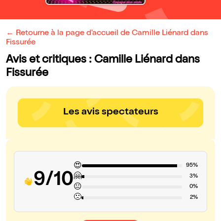
← Retourne à la page d'accueil de Camille Liénard dans
Fissurée
Avis et critiques : Camille Liénard dans
Fissurée
Les avis spectateurs
😍
95%
9/10
🤗
3%
😐
0%
🙁
2%