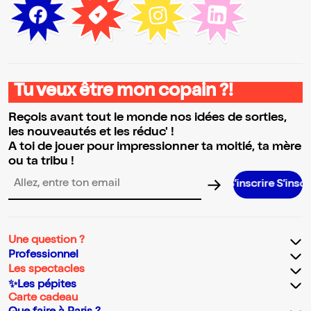
Tu veux être mon copain ?!
Reçois avant tout le monde nos idées de sorties,
les nouveautés et les réduc' !
A toi de jouer pour impressionner ta moitié, ta mère
ou ta tribu !
S’inscrire S’inscrire S’i
Adresse email pour la newsletter
Une question ?
Professionnel
Les spectacles
✨Les pépites
Carte cadeau