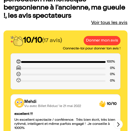
perlocution humoristique
bergsonienne à l'ancienne, ma gueule
!, les avis spectateurs
Voir tous les avis
10/10
(17 avis)
Donner mon avis
Connecte-toi pour donner ton avis !
😍
100%
🤗
0%
😐
0%
🙁
0%
Mehdi
10/10
Vu avec Billet Réduc'
le 21 mai 2022
excellent !!!
Ly
Un excellent spectacle / conférence. Très bien écrit, très bien
Ét
rythmé, intelligent et même parfois engagé ! Je conseille à
fr
1000%
fa