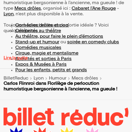
humoristique bergsonienne à l'ancienne, ma gueule ! de
type
Mecs drôles
, organisé ici :
Cabaret l'Ane Rouge
-
Lyon
, n'est plus disponible à la vente.
Toujours à la recherche de la sortie idéale ? Voici
Comédies drôles et pop’
quelques pistes :
Célébrités au théâtre
Au théâtre, pour faire le plein d’émotions
Stand-up et humour
ou
soirée en comedy clubs
Comédies musicales
Cirque, magie et mentalisme
Lire la suite
Activités et sorties à Paris
Expos & Musées à Paris
Pour les enfants, petits et grands
BilletReduc
Lyon
Humour
Mecs drôles
Carlos Flinnroi dans Florilège de perlocution
humoristique bergsonienne à l'ancienne, ma gueule !