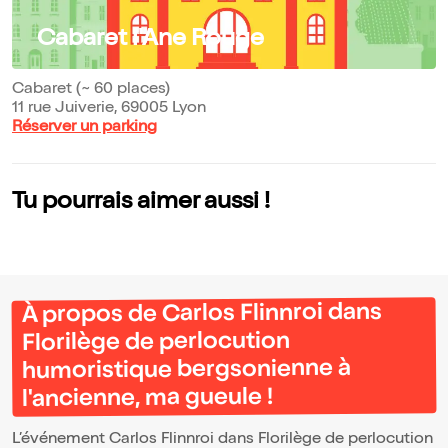
Cabaret l'Ane Rouge
Cabaret (~ 60 places)
11 rue Juiverie, 69005 Lyon
Réserver un parking
Tu pourrais aimer aussi !
À propos de Carlos Flinnroi dans
Florilège de perlocution
humoristique bergsonienne à
l'ancienne, ma gueule !
L’événement Carlos Flinnroi dans Florilège de perlocution