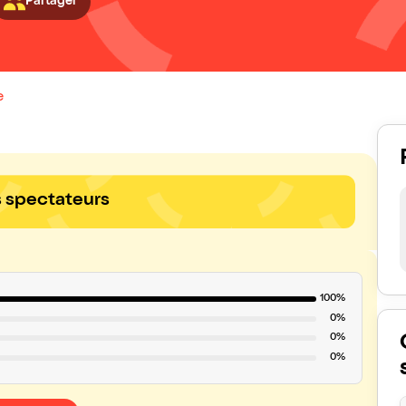
Partager
e
s spectateurs
100%
0%
0%
0%