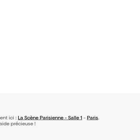
ent ici :
La Scène Parisienne - Salle 1
-
Paris
.
 aide précieuse !