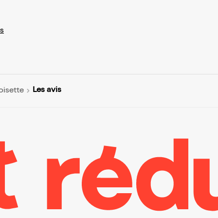
s
Les avis
isette