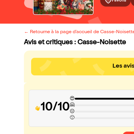
Favoris
← Retourne à la page d'accueil de Casse-Noisett
Avis et critiques : Casse-Noisette
Les avi
😍
10/10
🤗
😐
🙁