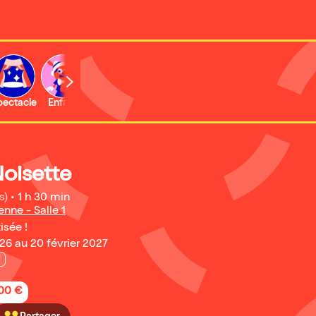
b
pectacle
Enfant
Concert
Activité
Expo et musée
oisette
s)
•
1 h 30 min
enne - Salle 1
isée !
6 au 20 février 2027
l
,00 €