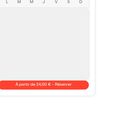
L
M
M
J
V
S
D
À partir de 24,00 € - Réserver