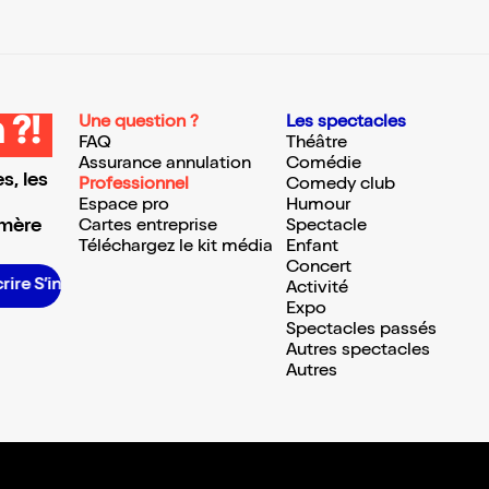
Une question ?
Les spectacles
 ?!
FAQ
Théâtre
Assurance annulation
Comédie
s, les
Professionnel
Comedy club
Espace pro
Humour
 mère
Cartes entreprise
Spectacle
Téléchargez le kit média
Enfant
Concert
re S’inscrire S’inscrire S’inscrire S’inscrire S’inscrire S’inscrire S’inscrire S’inscrire S’inscrire
Activité
Expo
Spectacles passés
Autres spectacles
Autres