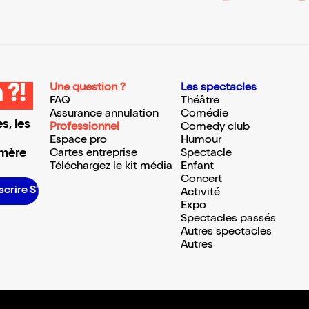
Une question ?
Les spectacles
 ?!
FAQ
Théâtre
Assurance annulation
Comédie
s, les
Professionnel
Comedy club
Espace pro
Humour
 mère
Cartes entreprise
Spectacle
Téléchargez le kit média
Enfant
Concert
rire S’inscrire S’inscrire S’inscrire S’inscrire S’inscrire S’inscrire S’inscrire S’inscrire S’inscrire S’inscrire S’inscrire
Activité
Expo
Spectacles passés
Autres spectacles
Autres