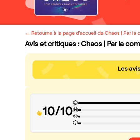
← Retourne à la page d'accueil de Chaos | Par l
Avis et critiques : Chaos | Par la c
Les avi
😍
10/10
🤗
😐
🙁