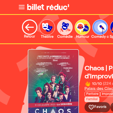
Retour
Théâtre
Comédie
Humour
Comedy clu
S
Chaos | 
d'Improv
10/10
(224 
Palais des Gla
Paritaire
Improv
Familial
Favoris