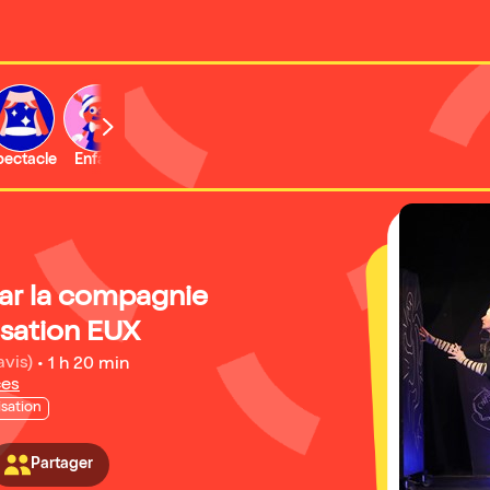
b
pectacle
Enfant
Concert
Activité
Expo et musée
Par la compagnie
isation EUX
avis)
•
1 h 20 min
ces
isation
Partager