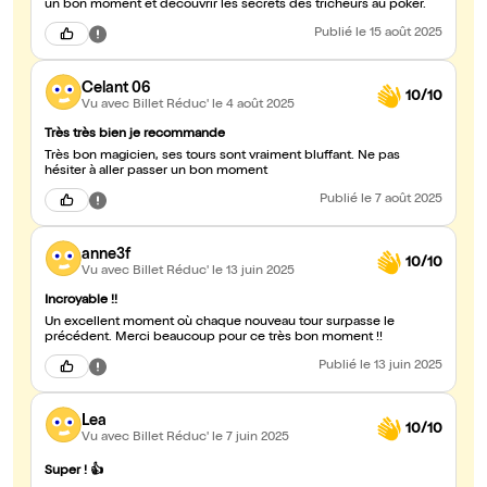
un bon moment et découvrir les secrets des tricheurs au poker.
Publié
le 15 août 2025
Celant 06
10/10
Vu avec Billet Réduc'
le 4 août 2025
Très très bien je recommande
Très bon magicien, ses tours sont vraiment bluffant. Ne pas
hésiter à aller passer un bon moment
Publié
le 7 août 2025
anne3f
10/10
Vu avec Billet Réduc'
le 13 juin 2025
Incroyable !!
Un excellent moment où chaque nouveau tour surpasse le
précédent. Merci beaucoup pour ce très bon moment !!
Publié
le 13 juin 2025
Lea
10/10
Vu avec Billet Réduc'
le 7 juin 2025
Super ! 👍