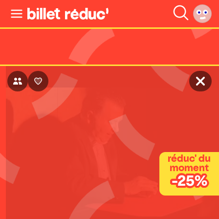
réduc' du
moment
-25%