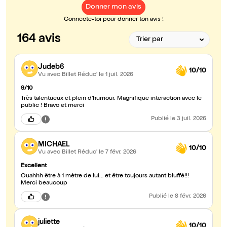
Donner mon avis
Connecte-toi pour donner ton avis !
164 avis
Judeb6
10/10
Vu avec Billet Réduc'
le 1 juil. 2026
9/10
Très talentueux et plein d’humour. Magnifique interaction avec le
public ! Bravo et merci
Publié
le 3 juil. 2026
MICHAEL
10/10
Vu avec Billet Réduc'
le 7 févr. 2026
Excellent
Ouahhh être à 1 mètre de lui… et être toujours autant bluffé!!!
Merci beaucoup
Publié
le 8 févr. 2026
juliette
10/10