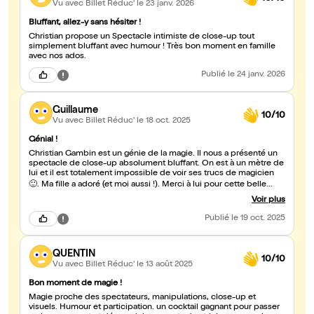
Vu avec Billet Réduc'
le 23 janv. 2026
Bluffant, allez-y sans hésiter !
Christian propose un Spectacle intimiste de close-up tout
simplement bluffant avec humour ! Très bon moment en famille
avec nos ados.
Publié
le 24 janv. 2026
Guillaume
10/10
Vu avec Billet Réduc'
le 18 oct. 2025
Génial !
Christian Gambin est un génie de la magie. Il nous a présenté un
spectacle de close-up absolument bluffant. On est à un mètre de
lui et il est totalement impossible de voir ses trucs de magicien
🙂. Ma fille a adoré (et moi aussi !). Merci à lui pour cette belle
soirée.
Voir plus
Publié
le 19 oct. 2025
QUENTIN
10/10
Vu avec Billet Réduc'
le 13 août 2025
Bon moment de magie !
Magie proche des spectateurs, manipulations, close-up et
visuels. Humour et participation. un cocktail gagnant pour passer