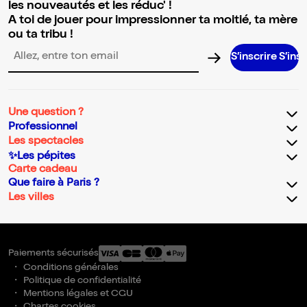
les nouveautés et les réduc' !
A toi de jouer pour impressionner ta moitié, ta mère
ou ta tribu !
S’inscrire S’inscrire S’i
Adresse email pour la newsletter
Une question ?
Professionnel
Les spectacles
✨Les pépites
Carte cadeau
Que faire à Paris ?
Les villes
Paiements sécurisés
Conditions générales
Politique de confidentialité
Mentions légales et CGU